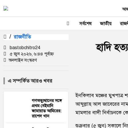
আজক
সর্বশেষ
জাতীয়
রাজ
/
রাজনীতি
হাদি হত্
bastobchitro24
৫ জুন ২০২৬, ৬:৪৪ পূর্বাহ্ন
অনলাইন সংস্করণ
এ সম্পর্কিত আরও খবর
ইনকিলাব মঞ্চের মুখপাত্র
গণঅভ্যুত্থানের সঙ্গে
আব্দুল্লাহ আল জাবেরের নাম 
প্রথম বেইমানি
জামায়াত আমিরের:
মামলার বাদী নির্বাচনকে কে
রাশেদ খান
শুক্রবার (৫ জুন) সকালে ন