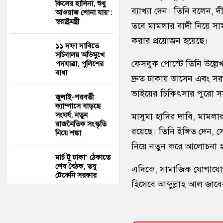
কিসের হাসিনা, শুধু
ব্যাখ্যা দেন। তিনি বলেন, দ
আওয়াজ শোনা যায়’:
স্বরাষ্ট্রমন্ত্রী
তবে মামলার বাদী নিয়ে স
করার প্রয়োজন হয়েছে।
১১ দফা দাবিতে
সচিবালয় অভিমুখে
ফেসবুক পোস্টে তিনি উল্ল
পদযাত্রা, পুলিশের
বাধা
দ্রুত ঢাকায় আসেন এবং স
ভাইয়ের চিকিৎসার পুরো সম
জুলাই-পরবর্তী
ক্যাম্পাসে বাড়ছে
সংঘর্ষ, নতুন
মাসুমা হাদির দাবি, মামলার ব
রাজনৈতিক সংস্কৃতি
রয়েছে। তিনি ইঙ্গিত দেন, 
নিয়ে শঙ্কা
নিয়ে নতুন করে আলোচনা হ
মার্চ টু ঢাকা’ ঠেকাতে
শেষ বৈঠক, তবু
এদিকে, সামাজিক যোগাযোগমা
টেকেনি সরকার
হিসেবে আব্দুল্লাহ আল জাবে