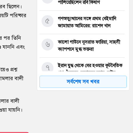
পালিয়েছিলেন রবি কিষাণ
নীরব ছিলেন।
টি পরিষ্কার
৫
গণঅভ্যুত্থানের সঙ্গে প্রথম বেইমানি
জামায়াত আমিরের: রাশেদ খান
ার পর তিনি
৬
কালো গাউনে নুসরাত ফারিয়া, সাহসী
ও যাননি এবং
ক্যাপশনে মুগ্ধ ভক্তরা
৭
ইরান যুদ্ধ থেকে বের হওয়ার কূটনৈতিক
েও প্রশ্ন
পথ খুঁজছেন জেনারেল ড্যান কেইন
মামলার বাদী
সর্বশেষ সব খবর
৮
সারা দেশে বোমা হামলার আশঙ্কা,
পুলিশকে সর্বোচ্চ সতর্ক থাকার নির্দেশ
মলার বাদী
াওয়া যায়নি।
৯
কিসের হাসিনা, শুধু আওয়াজ শোনা
যায়’: স্বরাষ্ট্রমন্ত্রী