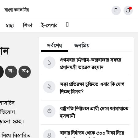
বাংলা কনভার্টার
স্বাস্থ্য
শিক্ষা
ই-পেপার
সর্বশেষ
জনপ্রিয়
বোন
১
প্রথমবার চট্টগ্রাম-কক্সবাজার সফরে
প্রধানমন্ত্রী তারেক রহমান
অ-
অ+
২
মক্কা প্রতিরক্ষা চুক্তিতে এবার কি যোগ
দিচ্ছে মিসর?
স্যসচিব
৩
রাষ্ট্রপতি নির্বাচনে প্রার্থী দেবে জামায়াতে
 অভিযোগ,
ইসলামী
ড়ানো হচ্ছে।
৪
বাবার নির্যাতন থেকে ৫০০ টাকা নিয়ে
নিয়ে বিস্তারিত