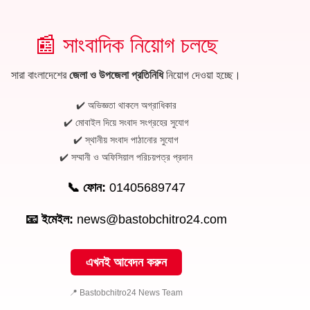
📰 সাংবাদিক নিয়োগ চলছে
সারা বাংলাদেশের
জেলা ও উপজেলা প্রতিনিধি
নিয়োগ দেওয়া হচ্ছে।
✔️ অভিজ্ঞতা থাকলে অগ্রাধিকার
✔️ মোবাইল দিয়ে সংবাদ সংগ্রহের সুযোগ
✔️ স্থানীয় সংবাদ পাঠানোর সুযোগ
✔️ সম্মানী ও অফিসিয়াল পরিচয়পত্র প্রদান
📞 ফোন:
01405689747
📧 ইমেইল:
news@bastobchitro24.com
এখনই আবেদন করুন
📍 Bastobchitro24 News Team