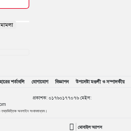
ডকুমেন্টারি অসম্পূর্ণ: ভারপ্রাপ্ত রাষ্ট্রপতি
১৬
ইনফান্তিনোর বিরুদ্ধে ‘ব্ল্যাকমেইল’-এর
া মামলা
অভিযোগ জর্ডান ফুটবল প্রধানের
১৭
বরিশাল বিশ্ববিদ্যালয়ে ছাত্রদল-শিবির
সংঘর্ষে উত্তেজনা
১৮
মার্চ টু ঢাকা’ ঠেকাতে শেষ বৈঠক, তবু
টেকেনি সরকার
বহারের শর্তাবলি
যোগাযোগ
বিজ্ঞাপন
উপদেষ্টা মণ্ডলী ও সম্পাদকীয়
১৯
বাংলাদেশ জনরাষ্ট্র আন্দোলন’-এর
আত্মপ্রকাশ, নূরের এনসিপি সমালোচনা
৮৯৭৪৭
প্রকাশক
:
০১৭৬০১৭৭০৭৬
মেইল:
com
২০
শেখ হাসিনার বক্তব্য প্রচার করলে
 ও তথ্যভিত্তিক অনলাইন সংবাদমাধ্যম।
আইনানুগ ব্যবস্থা নেওয়া হবে
মোবাইল অ্যাপস