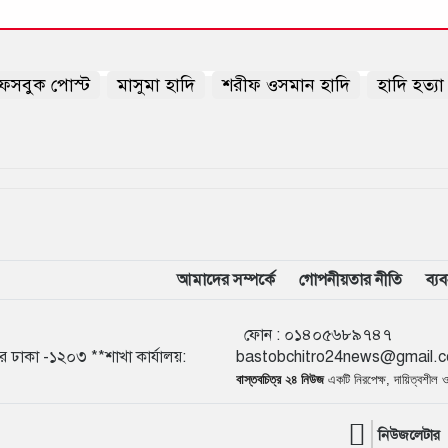
ফেসবুক পোস্ট
মাসুমা হাদি
শরীফ ওসমান হাদি
হাদি হত্য
আমাদের সম্পর্কে
গোপনীয়তার নীতি
ব্য
ফোন :
০১৪০৫৬
ুর ঢাকা -১২০৩ **শাখা কার্যালয়:
bastobchitro24news@gmail.
বাস্তবচিত্র ২৪ নিউজ
একটি নিরপেক্ষ, দায়িত্বশীল
নিউজলেটার