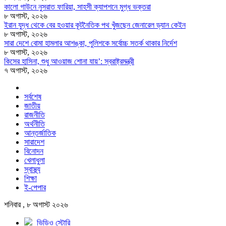
কালো গাউনে নুসরাত ফারিয়া, সাহসী ক্যাপশনে মুগ্ধ ভক্তরা
৮ অগাস্ট, ২০২৬
ইরান যুদ্ধ থেকে বের হওয়ার কূটনৈতিক পথ খুঁজছেন জেনারেল ড্যান কেইন
৮ অগাস্ট, ২০২৬
সারা দেশে বোমা হামলার আশঙ্কা, পুলিশকে সর্বোচ্চ সতর্ক থাকার নির্দেশ
৮ অগাস্ট, ২০২৬
কিসের হাসিনা, শুধু আওয়াজ শোনা যায়’: স্বরাষ্ট্রমন্ত্রী
৭ অগাস্ট, ২০২৬
সর্বশেষ
জাতীয়
রাজনীতি
অর্থনীতি
আন্তর্জাতিক
সারাদেশ
বিনোদন
খেলাধুলা
স্বাস্থ্য
শিক্ষা
ই-পেপার
শনিবার , ৮ অগাস্ট ২০২৬
ভিডিও স্টোরি