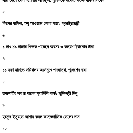
সারা দেশে বোমা হামলার আশঙ্কা, পুলিশকে সর্বোচ্চ সতর্ক থাকার নির্দেশ
৫
কিসের হাসিনা, শুধু আওয়াজ শোনা যায়’: স্বরাষ্ট্রমন্ত্রী
৬
১ লাখ ১৯ হাজার শিক্ষক পাচ্ছেন অবসর ও কল্যাণ ট্রাস্টের টাকা
৭
১১ দফা দাবিতে সচিবালয় অভিমুখে পদযাত্রা, পুলিশের বাধা
৮
রাজশাহীর সব মা পাবেন ফ্যামিলি কার্ড: ভূমিমন্ত্রী মিনু
৯
হরমুজ ইস্যুতে আশায় কমল আন্তর্জাতিক তেলের দাম
১০