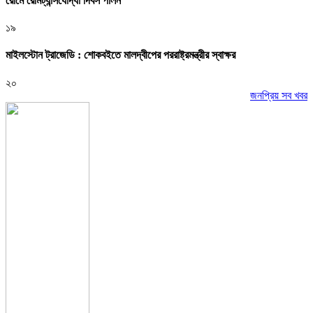
রোমে রেমিট্যান্সযোদ্ধা দিবস পালন
১৯
মাইলস্টোন ট্রাজেডি : শোকবইতে মালদ্বীপের পররাষ্ট্রমন্ত্রীর স্বাক্ষর
২০
জনপ্রিয় সব খবর