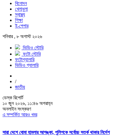
বিনোদন
খেলাধুলা
স্বাস্থ্য
শিক্ষা
ই-পেপার
শনিবার , ৮ অগাস্ট ২০২৬
ভিডিও স্টোরি
ফটো স্টোরি
ফটোগ্যালারি
ভিডিও গ্যালারি
/
জাতীয়
ডেস্ক রিপোর্ট
১০ জুন ২০২৬, ১১:৪৬ অপরাহ্ন
অনলাইন সংস্করণ
এ সম্পর্কিত আরও খবর
সারা দেশে বোমা হামলার আশঙ্কা, পুলিশকে সর্বোচ্চ সতর্ক থাকার নির্দেশ