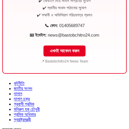
✔️ মোবাইল দিয়ে সংবাদ সংগ্রহের সুযোগ
✔️ স্থানীয় সংবাদ পাঠানোর সুযোগ
✔️ সম্মানী ও অফিসিয়াল পরিচয়পত্র প্রদান
📞 ফোন:
01405689747
📧 ইমেইল:
news@bastobchitro24.com
এখনই আবেদন করুন
📍 Bastobchitro24 News Team
কূটনীতি
জাতীয় সংসদ
দালাল
দালাল চক্র
প্রবাসী শ্রমিক
মনিরুল হক চৌধুরী
শ্রমিক অধিকার
স্বরাষ্ট্রমন্ত্রী