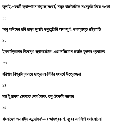
জুলাই-পরবর্তী ক্যাম্পাসে বাড়ছে সংঘর্ষ, নতুন রাজনৈতিক সংস্কৃতি নিয়ে শঙ্কা
১১
আবু সাঈদের ছবি ছাড়া জুলাই ডকুমেন্টারি অসম্পূর্ণ: ভারপ্রাপ্ত রাষ্ট্রপতি
১২
ইনফান্তিনোর বিরুদ্ধে ‘ব্ল্যাকমেইল’-এর অভিযোগ জর্ডান ফুটবল প্রধানের
১৩
বরিশাল বিশ্ববিদ্যালয়ে ছাত্রদল-শিবির সংঘর্ষে উত্তেজনা
১৪
মার্চ টু ঢাকা’ ঠেকাতে শেষ বৈঠক, তবু টেকেনি সরকার
১৫
বাংলাদেশ জনরাষ্ট্র আন্দোলন’-এর আত্মপ্রকাশ, নূরের এনসিপি সমালোচনা