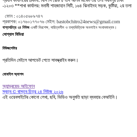
প্রধান কার্যালয়ের ঠিকানা: বিসি সি রোড ৫ এস আলম মার্কেট ৩য় তলা নবাবপুর ঢাকা
-১২০৩ **শাখা কার্যালয়: মনামী শাহজাহান সিটি, ১৬৪ ঝিনাইদহ সড়ক, কুষ্টিয়া, ২য় তলা
ফোন :
০১৪০৫৬৮৯৭৪৭
প্রকাশক
:
০১৭৬০১৭৭০৭৬
মেইল:
bastobchitro24news@gmail.com
বাস্তবচিত্র ২৪ নিউজ
একটি নিরপেক্ষ, দায়িত্বশীল ও তথ্যভিত্তিক অনলাইন সংবাদমাধ্যম।
সোশ্যাল মিডিয়া
নিউজলেটার
প্রতিদিন মেইলে আপডেট পেতে সাবস্ক্রাইব করুন।
মোবাইল অ্যাপস
অ্যান্ড্রয়েড
আইফোন
স্বত্ব © বাস্তব চিত্র ২৪ নিউজ ২০২৬
এই ওয়েবসাইটের কোনো লেখা, ছবি, ভিডিও অনুমতি ছাড়া ব্যবহার বেআইনি।