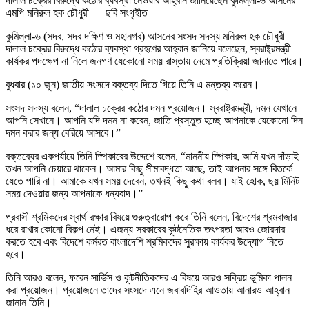
দালাল চক্রের বিরুদ্ধে কঠোর ব্যবস্থা নেওয়ার আহ্বান জানিয়েছেন কুমিল্লা-৬ আসনের
এমপি মনিরুল হক চৌধুরী — ছবি সংগৃহীত
কুমিল্লা-৬ (সদর, সদর দক্ষিণ ও মহানগর) আসনের সংসদ সদস্য
মনিরুল হক চৌধুরী
দালাল চক্রের বিরুদ্ধে কঠোর ব্যবস্থা গ্রহণের আহ্বান জানিয়ে বলেছেন, স্বরাষ্ট্রমন্ত্রী
কার্যকর পদক্ষেপ না নিলে জনগণ যেকোনো সময় রাস্তায় নেমে প্রতিক্রিয়া জানাতে পারে।
বুধবার (১০ জুন) জাতীয় সংসদে বক্তব্য দিতে গিয়ে তিনি এ মন্তব্য করেন।
সংসদ সদস্য বলেন, “দালাল চক্রের কঠোর দমন প্রয়োজন। স্বরাষ্ট্রমন্ত্রী, দমন যেখানে
আপনি সেখানে। আপনি যদি দমন না করেন, জাতি প্রস্তুত হচ্ছে আপনাকে যেকোনো দিন
দমন করার জন্য বেরিয়ে আসবে।”
বক্তব্যের একপর্যায়ে তিনি স্পিকারের উদ্দেশে বলেন, “মাননীয় স্পিকার, আমি যখন দাঁড়াই
তখন আপনি চেয়ারে থাকেন। আমার কিছু সীমাবদ্ধতা আছে, তাই আপনার সঙ্গে বিতর্কে
যেতে পারি না। আমাকে যখন সময় দেবেন, তখনই কিছু কথা বলব। যাই হোক, ছয় মিনিট
সময় দেওয়ার জন্য আপনাকে ধন্যবাদ।”
প্রবাসী শ্রমিকদের স্বার্থ রক্ষার বিষয়ে গুরুত্বারোপ করে তিনি বলেন, বিদেশের শ্রমবাজার
ধরে রাখার কোনো বিকল্প নেই। এজন্য সরকারের কূটনৈতিক তৎপরতা আরও জোরদার
করতে হবে এবং বিদেশে কর্মরত বাংলাদেশি শ্রমিকদের সুরক্ষায় কার্যকর উদ্যোগ নিতে
হবে।
তিনি আরও বলেন, ফরেন সার্ভিস ও কূটনীতিকদের এ বিষয়ে আরও সক্রিয় ভূমিকা পালন
করা প্রয়োজন। প্রয়োজনে তাদের সংসদে এনে জবাবদিহির আওতায় আনারও আহ্বান
জানান তিনি।