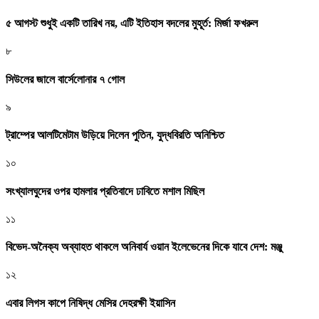
৫ আগস্ট শুধুই একটি তারিখ নয়, এটি ইতিহাস বদলের মুহূর্ত: মির্জা ফখরুল
৮
সিউলের জালে বার্সেলোনার ৭ গোল
৯
ট্রাম্পের আলটিমেটাম উড়িয়ে দিলেন পুতিন, যুদ্ধবিরতি অনিশ্চিত
১০
সংখ্যালঘুদের ওপর হামলার প্রতিবাদে ঢাবিতে মশাল মিছিল
১১
বিভেদ-অনৈক্য অব্যাহত থাকলে অনিবার্য ওয়ান ইলেভেনের দিকে যাবে দেশ: মঞ্জু
১২
এবার লিগস কাপে নিষিদ্ধ মেসির দেহরক্ষী ইয়াসিন