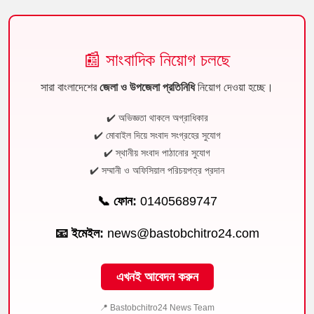
📰 সাংবাদিক নিয়োগ চলছে
সারা বাংলাদেশের
জেলা ও উপজেলা প্রতিনিধি
নিয়োগ দেওয়া হচ্ছে।
✔️ অভিজ্ঞতা থাকলে অগ্রাধিকার
✔️ মোবাইল দিয়ে সংবাদ সংগ্রহের সুযোগ
✔️ স্থানীয় সংবাদ পাঠানোর সুযোগ
✔️ সম্মানী ও অফিসিয়াল পরিচয়পত্র প্রদান
📞 ফোন:
01405689747
📧 ইমেইল:
news@bastobchitro24.com
এখনই আবেদন করুন
📍 Bastobchitro24 News Team