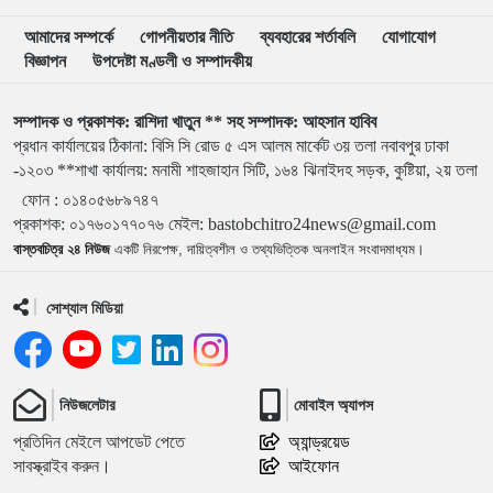
৯
মার্চ টু ঢাকা’ ঠেকাতে শেষ বৈঠক, তবু টেকেনি সরকার
আমাদের সম্পর্কে
গোপনীয়তার নীতি
ব্যবহারের শর্তাবলি
যোগাযোগ
বিজ্ঞাপন
উপদেষ্টা মণ্ডলী ও সম্পাদকীয়
১০
বাংলাদেশ জনরাষ্ট্র আন্দোলন’-এর আত্মপ্রকাশ, নূরের এনসিপি
সমালোচনা
সম্পাদক ও প্রকাশক: রাশিদা খাতুন ** সহ সম্পাদক: আহসান হাবিব
প্রধান কার্যালয়ের ঠিকানা: বিসি সি রোড ৫ এস আলম মার্কেট ৩য় তলা নবাবপুর ঢাকা
১১
শেখ হাসিনার বক্তব্য প্রচার করলে আইনানুগ ব্যবস্থা নেওয়া হবে
-১২০৩ **শাখা কার্যালয়: মনামী শাহজাহান সিটি, ১৬৪ ঝিনাইদহ সড়ক, কুষ্টিয়া, ২য় তলা
ফোন :
০১৪০৫৬৮৯৭৪৭
প্রকাশক
:
০১৭৬০১৭৭০৭৬
মেইল:
bastobchitro24news@gmail.com
১২
জবিতে সংঘর্ষের পর জকসু ভিপি-জিএসকে ক্যাম্পাসছাড়া
বাস্তবচিত্র ২৪ নিউজ
একটি নিরপেক্ষ, দায়িত্বশীল ও তথ্যভিত্তিক অনলাইন সংবাদমাধ্যম।
সোশ্যাল মিডিয়া
১৩
৫ আগস্ট উদ্বোধন হচ্ছে জুলাই গণঅভ্যুত্থান স্মৃতি জাদুঘর
নিউজলেটার
মোবাইল অ্যাপস
১৪
ভেনেজুয়েলায় জোড়া ভূমিকম্পে নিহত বেড়ে ৬ হাজার ১২৫
প্রতিদিন মেইলে আপডেট পেতে
অ্যান্ড্রয়েড
সাবস্ক্রাইব করুন।
আইফোন
‘পরশু নয়, কালকেই লং মার্চ টু ঢাকা’—যে আহ্বানে বদলে যায়