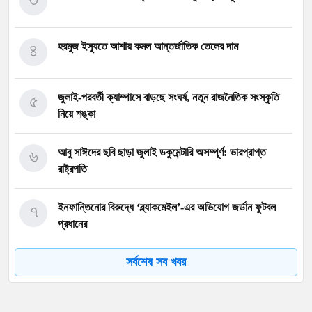
৪
হরমুজ ইস্যুতে আশায় কমল আন্তর্জাতিক তেলের দাম
৫
জুলাই-পরবর্তী ক্যাম্পাসে বাড়ছে সংঘর্ষ, নতুন রাজনৈতিক সংস্কৃতি
নিয়ে শঙ্কা
৬
আবু সাঈদের ছবি ছাড়া জুলাই ডকুমেন্টারি অসম্পূর্ণ: ভারপ্রাপ্ত
রাষ্ট্রপতি
৭
ইনফান্তিনোর বিরুদ্ধে ‘ব্ল্যাকমেইল’-এর অভিযোগ জর্ডান ফুটবল
প্রধানের
সর্বশেষ সব খবর
৮
বরিশাল বিশ্ববিদ্যালয়ে ছাত্রদল-শিবির সংঘর্ষে উত্তেজনা