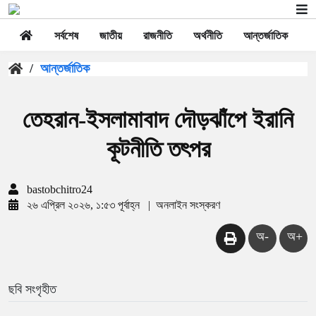
সর্বশেষ
জাতীয়
রাজনীতি
অর্থনীতি
আন্তর্জাতিক
স
/
আন্তর্জাতিক
তেহরান-ইসলামাবাদ দৌড়ঝাঁপে ইরানি
কূটনীতি তৎপর
bastobchitro24
২৬ এপ্রিল ২০২৬, ১:৫৩ পূর্বাহ্ন
|
অনলাইন সংস্করণ
অ-
অ+
ছবি সংগৃহীত