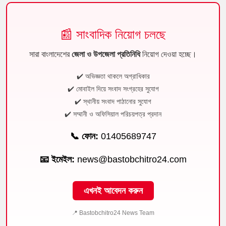
📰 সাংবাদিক নিয়োগ চলছে
সারা বাংলাদেশের
জেলা ও উপজেলা প্রতিনিধি
নিয়োগ দেওয়া হচ্ছে।
✔️ অভিজ্ঞতা থাকলে অগ্রাধিকার
✔️ মোবাইল দিয়ে সংবাদ সংগ্রহের সুযোগ
✔️ স্থানীয় সংবাদ পাঠানোর সুযোগ
✔️ সম্মানী ও অফিসিয়াল পরিচয়পত্র প্রদান
📞 ফোন:
01405689747
📧 ইমেইল:
news@bastobchitro24.com
এখনই আবেদন করুন
📍 Bastobchitro24 News Team