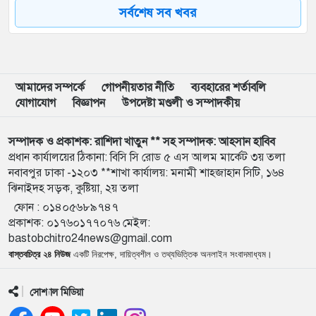
সর্বশেষ সব খবর
৮
সারা দেশে বোমা হামলার আশঙ্কা, পুলিশকে সর্বোচ্চ সতর্ক
থাকার নির্দেশ
৯
কিসের হাসিনা, শুধু আওয়াজ শোনা যায়’: স্বরাষ্ট্রমন্ত্রী
আমাদের সম্পর্কে
গোপনীয়তার নীতি
ব্যবহারের শর্তাবলি
যোগাযোগ
বিজ্ঞাপন
উপদেষ্টা মণ্ডলী ও সম্পাদকীয়
১০
১ লাখ ১৯ হাজার শিক্ষক পাচ্ছেন অবসর ও কল্যাণ ট্রাস্টের
সম্পাদক ও প্রকাশক: রাশিদা খাতুন ** সহ সম্পাদক: আহসান হাবিব
টাকা
প্রধান কার্যালয়ের ঠিকানা: বিসি সি রোড ৫ এস আলম মার্কেট ৩য় তলা
নবাবপুর ঢাকা -১২০৩ **শাখা কার্যালয়: মনামী শাহজাহান সিটি, ১৬৪
১১
১১ দফা দাবিতে সচিবালয় অভিমুখে পদযাত্রা, পুলিশের বাধা
ঝিনাইদহ সড়ক, কুষ্টিয়া, ২য় তলা
ফোন :
০১৪০৫৬৮৯৭৪৭
প্রকাশক
:
০১৭৬০১৭৭০৭৬
মেইল:
১২
রাজশাহীর সব মা পাবেন ফ্যামিলি কার্ড: ভূমিমন্ত্রী মিনু
bastobchitro24news@gmail.com
বাস্তবচিত্র ২৪ নিউজ
একটি নিরপেক্ষ, দায়িত্বশীল ও তথ্যভিত্তিক অনলাইন সংবাদমাধ্যম।
১৩
হরমুজ ইস্যুতে আশায় কমল আন্তর্জাতিক তেলের দাম
সোশ্যাল মিডিয়া