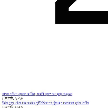
কালো গাউনে নুসরাত ফারিয়া, সাহসী ক্যাপশনে মুগ্ধ ভক্তরা
৮ অগাস্ট, ২০২৬
ইরান যুদ্ধ থেকে বের হওয়ার কূটনৈতিক পথ খুঁজছেন জেনারেল ড্যান কেইন
৮ অগাস্ট, ২০২৬