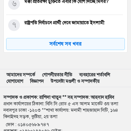
৬
মক্কা প্রতিরক্ষা চুক্তিতে এবার কি যোগ দিচ্ছে মিসর?
৭
রাষ্ট্রপতি নির্বাচনে প্রার্থী দেবে জামায়াতে ইসলামী
সর্বশেষ সব খবর
৮
বাবার নির্যাতন থেকে ৫০০ টাকা নিয়ে পালিয়েছিলেন রবি
কিষাণ
৯
গণঅভ্যুত্থানের সঙ্গে প্রথম বেইমানি জামায়াত আমিরের:
রাশেদ খান
আমাদের সম্পর্কে
গোপনীয়তার নীতি
ব্যবহারের শর্তাবলি
যোগাযোগ
বিজ্ঞাপন
উপদেষ্টা মণ্ডলী ও সম্পাদকীয়
১০
কালো গাউনে নুসরাত ফারিয়া, সাহসী ক্যাপশনে মুগ্ধ ভক্তরা
সম্পাদক ও প্রকাশক: রাশিদা খাতুন ** সহ সম্পাদক: আহসান হাবিব
প্রধান কার্যালয়ের ঠিকানা: বিসি সি রোড ৫ এস আলম মার্কেট ৩য় তলা
নবাবপুর ঢাকা -১২০৩ **শাখা কার্যালয়: মনামী শাহজাহান সিটি, ১৬৪
১১
ইরান যুদ্ধ থেকে বের হওয়ার কূটনৈতিক পথ খুঁজছেন
ঝিনাইদহ সড়ক, কুষ্টিয়া, ২য় তলা
জেনারেল ড্যান কেইন
ফোন :
০১৪০৫৬৮৯৭৪৭