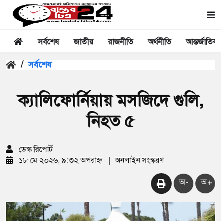
সর্বশেষ
জাতীয়
রাজনীতি
অর্থনীতি
আন্তর্জাতিক
/
সর্বশেষ
ক্যালিফোর্নিয়ায় মসজিদে গুলি,
নিহত ৫
ডেস্ক রিপোর্ট
১৮ মে ২০২৬, ৯:৩২ অপরাহ্ন
|
অনলাইন সংস্করণ
অ-
অ+