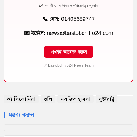
✔️ সম্মানী ও অফিসিয়াল পরিচয়পত্র প্রদান
📞 ফোন:
01405689747
📧 ইমেইল:
news@bastobchitro24.com
এখনই আবেদন করুন
📍 Bastobchitro24 News Team
ক্যালিফোর্নিয়া
গুলি
মসজিদ হামলা
যুক্তরাষ্ট্র
মন্তব্য করুন