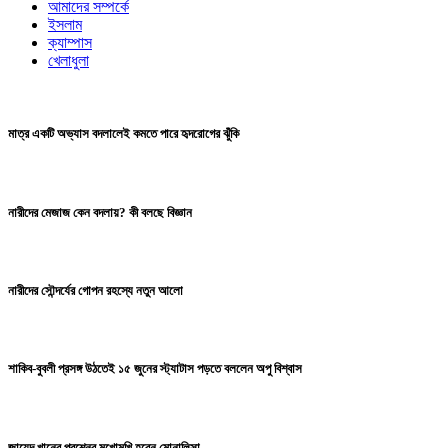
আমাদের সম্পর্কে
ইসলাম
ক্যাম্পাস
খেলাধুলা
মাত্র একটি অভ্যাস বদলালেই কমতে পারে হৃদরোগের ঝুঁকি
নারীদের মেজাজ কেন বদলায়? কী বলছে বিজ্ঞান
নারীদের সৌন্দর্যের গোপন রহস্যে নতুন আলো
শাকিব-বুবলী প্রসঙ্গ উঠতেই ১৫ জুনের স্ট্যাটাস পড়তে বললেন অপু বিশ্বাস
জায়েদ খানের প্রশ্নের মুখোমুখি হবেন মোনালিসা