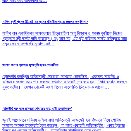
এটি নির্ভর করে জীবনযাপনের…
শাকিব-বুবলী প্রসঙ্গ উঠতেই ১৫ জুনের স্ট্যাটাস পড়তে বললেন অপু বিশ্বাস
শাকিব খান একাধিকবার সাক্ষাৎকারে চিত্রনায়িকা অপু বিশ্বাস ও শবনম বুবলীকে নিজের
প্রাক্তন স্ত্রী বলেই দাবি করেছেন। শুধু তাই নয়, এই দুই নায়িকার সঙ্গেই ভবিষ্যতে তার
নতুন কোনো সম্পর্কের সুযোগ নেই…
জায়েদ খানের প্রশ্নের মুখোমুখি হবেন মোনালিসা
ছোটপর্দার জনপ্রিয় অভিনেত্রী মোজেজা আশরাফ মোনালিসা। একসময় মডেলিং ও
অভিনয়ে ব্যস্ত সময় পার করলেও বর্তমানে অনেকটা দূরে রয়েছেন। তিনি বসবাস করছেন
যুক্তরাষ্ট্রে। সেখান থেকেই অংশ নিলেন আলোচিত চিত্রনায়ক জায়েদ…
‘রাজনীতি শুরু হলে মানবতা শেষ হয়ে যায়, এটা হৃদয়বিদারক’
জুলাই আন্দোলনে সক্রিয় ভূমিকা রাখা অভিনেত্রী আজমেরী হক বাঁধনকে নিয়ে শোবিজ
অঙ্গনের অনেক তারকারাই ট্রল করছেন। যা নজর এড়ায়নি অভিনেত্রীর। এবার ট্রলের
বিষয়ে মুখ খুললেন অভিনেত্রী। বৃহস্পতিবার সামাজিকমাধ্যমে দেওয়া…