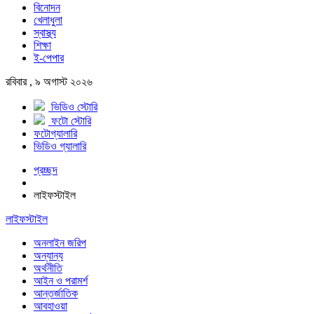
বিনোদন
খেলাধুলা
স্বাস্থ্য
শিক্ষা
ই-পেপার
রবিবার , ৯ অগাস্ট ২০২৬
ভিডিও স্টোরি
ফটো স্টোরি
ফটোগ্যালারি
ভিডিও গ্যালারি
প্রচ্ছদ
লাইফস্টাইল
লাইফস্টাইল
অনলাইন জরিপ
অন্যান্য
অর্থনীতি
আইন ও পরামর্শ
আন্তর্জাতিক
আবহাওয়া