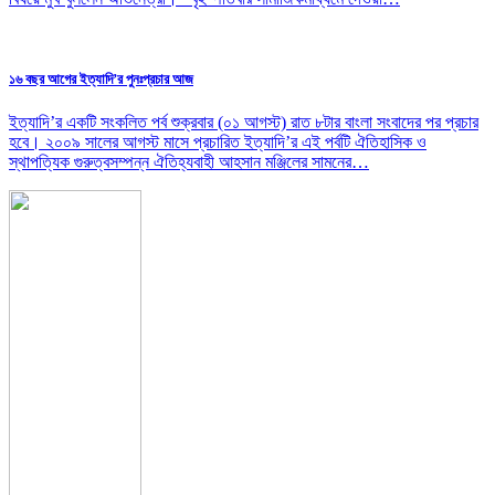
১৬ বছর আগের ইত্যাদি’র পুনঃপ্রচার আজ
ইত্যাদি’র একটি সংকলিত পর্ব শুক্রবার (০১ আগস্ট) রাত ৮টার বাংলা সংবাদের পর প্রচার
হবে। ২০০৯ সালের আগস্ট মাসে প্রচারিত ইত্যাদি’র এই পর্বটি ঐতিহাসিক ও
স্থাপত্যিক গুরুত্বসম্পন্ন ঐতিহ্যবাহী আহসান মঞ্জিলের সামনের…