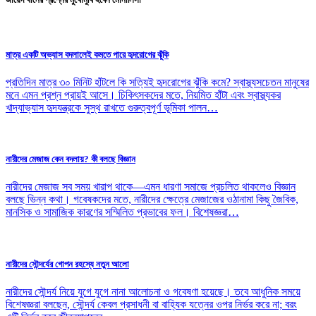
মাত্র একটি অভ্যাস বদলালেই কমতে পারে হৃদরোগের ঝুঁকি
প্রতিদিন মাত্র ৩০ মিনিট হাঁটলে কি সত্যিই হৃদরোগের ঝুঁকি কমে? স্বাস্থ্যসচেতন মানুষের
মনে এমন প্রশ্ন প্রায়ই আসে। চিকিৎসকদের মতে, নিয়মিত হাঁটা এবং স্বাস্থ্যকর
খাদ্যাভ্যাস হৃদযন্ত্রকে সুস্থ রাখতে গুরুত্বপূর্ণ ভূমিকা পালন…
নারীদের মেজাজ কেন বদলায়? কী বলছে বিজ্ঞান
নারীদের মেজাজ সব সময় খারাপ থাকে—এমন ধারণা সমাজে প্রচলিত থাকলেও বিজ্ঞান
বলছে ভিন্ন কথা। গবেষকদের মতে, নারীদের ক্ষেত্রে মেজাজের ওঠানামা কিছু জৈবিক,
মানসিক ও সামাজিক কারণের সম্মিলিত প্রভাবের ফল। বিশেষজ্ঞরা…
নারীদের সৌন্দর্যের গোপন রহস্যে নতুন আলো
নারীদের সৌন্দর্য নিয়ে যুগে যুগে নানা আলোচনা ও গবেষণা হয়েছে। তবে আধুনিক সময়ে
বিশেষজ্ঞরা বলছেন, সৌন্দর্য কেবল প্রসাধনী বা বাহ্যিক যত্নের ওপর নির্ভর করে না; বরং