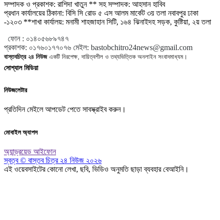
সম্পাদক ও প্রকাশক: রাশিদা খাতুন ** সহ সম্পাদক: আহসান হাবিব
প্রধান কার্যালয়ের ঠিকানা: বিসি সি রোড ৫ এস আলম মার্কেট ৩য় তলা নবাবপুর ঢাকা
-১২০৩ **শাখা কার্যালয়: মনামী শাহজাহান সিটি, ১৬৪ ঝিনাইদহ সড়ক, কুষ্টিয়া, ২য় তলা
ফোন :
০১৪০৫৬৮৯৭৪৭
প্রকাশক
:
০১৭৬০১৭৭০৭৬
মেইল:
bastobchitro24news@gmail.com
বাস্তবচিত্র ২৪ নিউজ
একটি নিরপেক্ষ, দায়িত্বশীল ও তথ্যভিত্তিক অনলাইন সংবাদমাধ্যম।
সোশ্যাল মিডিয়া
নিউজলেটার
প্রতিদিন মেইলে আপডেট পেতে সাবস্ক্রাইব করুন।
মোবাইল অ্যাপস
অ্যান্ড্রয়েড
আইফোন
স্বত্ব © বাস্তব চিত্র ২৪ নিউজ ২০২৬
এই ওয়েবসাইটের কোনো লেখা, ছবি, ভিডিও অনুমতি ছাড়া ব্যবহার বেআইনি।