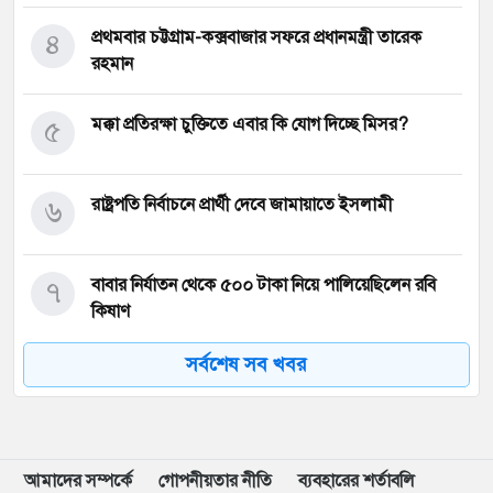
৪
প্রথমবার চট্টগ্রাম-কক্সবাজার সফরে প্রধানমন্ত্রী তারেক
রহমান
৫
মক্কা প্রতিরক্ষা চুক্তিতে এবার কি যোগ দিচ্ছে মিসর?
৬
রাষ্ট্রপতি নির্বাচনে প্রার্থী দেবে জামায়াতে ইসলামী
৭
বাবার নির্যাতন থেকে ৫০০ টাকা নিয়ে পালিয়েছিলেন রবি
কিষাণ
সর্বশেষ সব খবর
৮
গণঅভ্যুত্থানের সঙ্গে প্রথম বেইমানি জামায়াত আমিরের:
রাশেদ খান
৯
কালো গাউনে নুসরাত ফারিয়া, সাহসী ক্যাপশনে মুগ্ধ ভক্তরা
আমাদের সম্পর্কে
গোপনীয়তার নীতি
ব্যবহারের শর্তাবলি