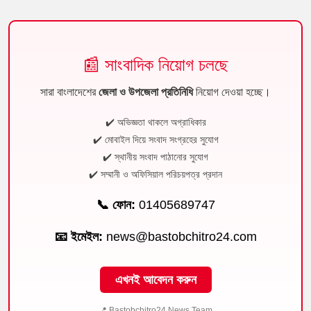
📰 সাংবাদিক নিয়োগ চলছে
সারা বাংলাদেশের
জেলা ও উপজেলা প্রতিনিধি
নিয়োগ দেওয়া হচ্ছে।
✔️ অভিজ্ঞতা থাকলে অগ্রাধিকার
✔️ মোবাইল দিয়ে সংবাদ সংগ্রহের সুযোগ
✔️ স্থানীয় সংবাদ পাঠানোর সুযোগ
✔️ সম্মানী ও অফিসিয়াল পরিচয়পত্র প্রদান
📞 ফোন:
01405689747
📧 ইমেইল:
news@bastobchitro24.com
এখনই আবেদন করুন
📍 Bastobchitro24 News Team