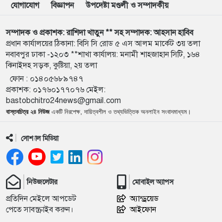
যোগাযোগ
বিজ্ঞাপন
উপদেষ্টা মণ্ডলী ও সম্পাদকীয়
১০
ইরান যুদ্ধ থেকে বের হওয়ার কূটনৈতিক পথ খুঁজছেন
সম্পাদক ও প্রকাশক: রাশিদা খাতুন ** সহ সম্পাদক: আহসান হাবিব
জেনারেল ড্যান কেইন
প্রধান কার্যালয়ের ঠিকানা: বিসি সি রোড ৫ এস আলম মার্কেট ৩য় তলা
নবাবপুর ঢাকা -১২০৩ **শাখা কার্যালয়: মনামী শাহজাহান সিটি, ১৬৪
১১
সারা দেশে বোমা হামলার আশঙ্কা, পুলিশকে সর্বোচ্চ সতর্ক
ঝিনাইদহ সড়ক, কুষ্টিয়া, ২য় তলা
থাকার নির্দেশ
ফোন :
০১৪০৫৬৮৯৭৪৭
প্রকাশক
:
০১৭৬০১৭৭০৭৬
মেইল:
১২
কিসের হাসিনা, শুধু আওয়াজ শোনা যায়’: স্বরাষ্ট্রমন্ত্রী
bastobchitro24news@gmail.com
বাস্তবচিত্র ২৪ নিউজ
একটি নিরপেক্ষ, দায়িত্বশীল ও তথ্যভিত্তিক অনলাইন সংবাদমাধ্যম।
১৩
১ লাখ ১৯ হাজার শিক্ষক পাচ্ছেন অবসর ও কল্যাণ ট্রাস্টের
সোশ্যাল মিডিয়া
টাকা
১৪
১১ দফা দাবিতে সচিবালয় অভিমুখে পদযাত্রা, পুলিশের বাধা
নিউজলেটার
মোবাইল অ্যাপস
প্রতিদিন মেইলে আপডেট
অ্যান্ড্রয়েড
পেতে সাবস্ক্রাইব করুন।
আইফোন
১৫
রাজশাহীর সব মা পাবেন ফ্যামিলি কার্ড: ভূমিমন্ত্রী মিনু