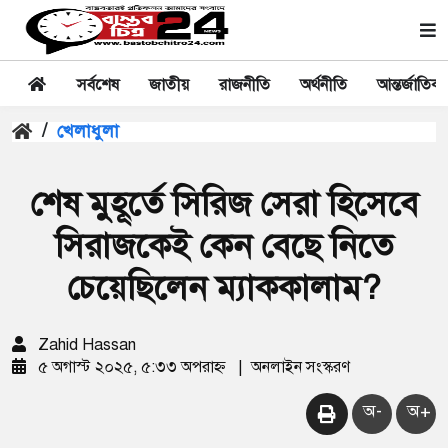
সর্বশেষ
জাতীয়
রাজনীতি
অর্থনীতি
আন্তর্জাতিক
/
খেলাধুলা
শেষ মুহূর্তে সিরিজ সেরা হিসেবে
সিরাজকেই কেন বেছে নিতে
চেয়েছিলেন ম্যাককালাম?
Zahid Hassan
৫ অগাস্ট ২০২৫, ৫:৩৩ অপরাহ্ন
|
অনলাইন সংস্করণ
অ-
অ+