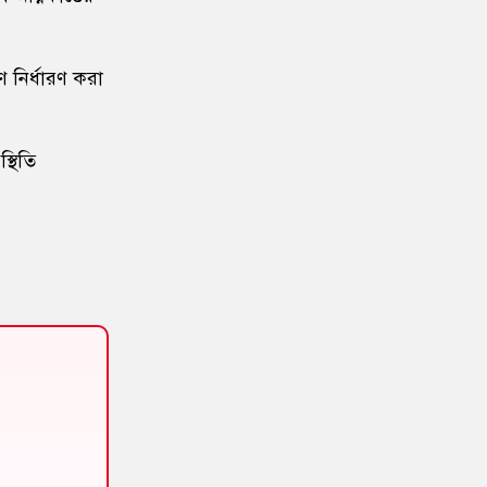
ঢাকা’—যে আহ্বানে বদলে যায় ইতিহাস
১৬
প্রথম শ্রেণিতে ভর্তি পরীক্ষা হচ্ছে না,
ণ নির্ধারণ করা
থাকছে লটারি পদ্ধতি
১৭
হোয়াটসঅ্যাপ কল রেকর্ড করবেন
্থিতি
যেভাবে, জেনে নিন সহজ উপায়
১৮
আদ-দ্বীন ফাউন্ডেশনে চাকরি, বেতন
৪৫ হাজার টাকা
১৯
ধর্ম ও বিয়ে বেছে নেওয়া নারীর
সাংবিধানিক অধিকার
২০
বার্ন ইনস্টিটিউটে ই-টিকিটিং চালু,
কমবে রোগীদের দীর্ঘ লাইনের ভোগান্তি