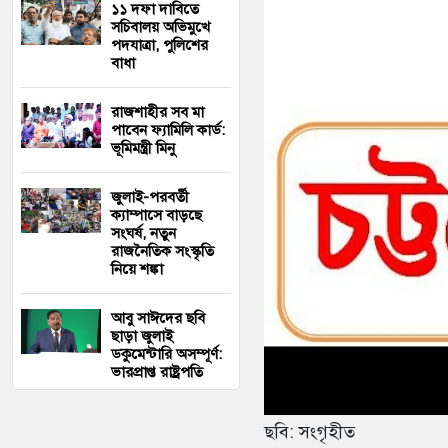
১১ দফা দাবিতে
সচিবালয় অভিমুখে
পদযাত্রা, পুলিশের
বাধা
রাজশাহীর সব মা
পাবেন ফ্যামিলি কার্ড:
ভূমিমন্ত্রী মিনু
জুলাই-পরবর্তী
ক্যাম্পাসে বাড়ছে
সংঘর্ষ, নতুন
রাজনৈতিক সংস্কৃতি
নিয়ে শঙ্কা
আবু সাঈদের ছবি
ছাড়া জুলাই
ডকুমেন্টারি অসম্পূর্ণ:
ভারপ্রাপ্ত রাষ্ট্রপতি
ছবি: সংগৃহীত