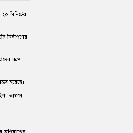
১০
বাংলাদেশ জনরাষ্ট্র আন্দোলন’-এর
া ২০ মিনিটের
আত্মপ্রকাশ, নূরের এনসিপি সমালোচনা
১১
শেখ হাসিনার বক্তব্য প্রচার করলে
ুরি নির্বাপণের
আইনানুগ ব্যবস্থা নেওয়া হবে
১২
জবিতে সংঘর্ষের পর জকসু ভিপি-
াদের সঙ্গে
জিএসকে ক্যাম্পাসছাড়া
১৩
৫ আগস্ট উদ্বোধন হচ্ছে জুলাই
ম্ভব হয়েছে।
গণঅভ্যুত্থান স্মৃতি জাদুঘর
 ছিল। আগুনে
১৪
ভেনেজুয়েলায় জোড়া ভূমিকম্পে নিহত
বেড়ে ৬ হাজার ১২৫
১৫
‘পরশু নয়, কালকেই লং মার্চ টু
 অগ্নিকাণ্ডের