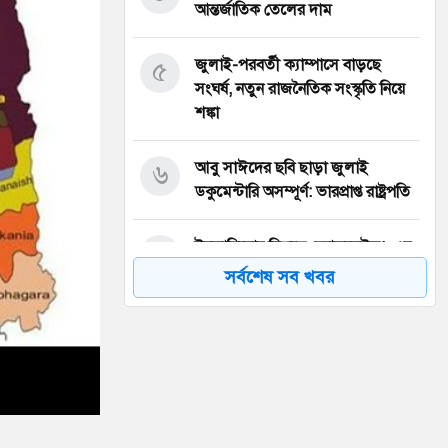
আন্তর্জাতিক তেলের দাম
৫
জুলাই-পরবর্তী ক্যাম্পাসে বাড়ছে
সংঘর্ষ, নতুন রাজনৈতিক সংস্কৃতি নিয়ে
শঙ্কা
৬
আবু সাঈদের ছবি ছাড়া জুলাই
ডকুমেন্টারি অসম্পূর্ণ: ভারপ্রাপ্ত রাষ্ট্রপতি
৭
ইনফান্তিনোর বিরুদ্ধে ‘ব্ল্যাকমেইল’-এর
অভিযোগ জর্ডান ফুটবল প্রধানের
সর্বশেষ সব খবর
৮
বরিশাল বিশ্ববিদ্যালয়ে ছাত্রদল-শিবির
সংঘর্ষে উত্তেজনা
৯
মার্চ টু ঢাকা’ ঠেকাতে শেষ বৈঠক, তবু
টেকেনি সরকার