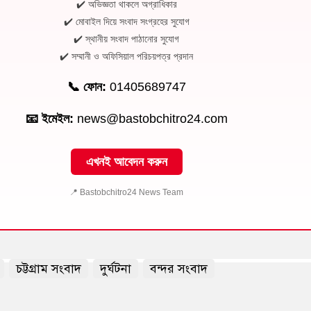
✔️ অভিজ্ঞতা থাকলে অগ্রাধিকার
✔️ মোবাইল দিয়ে সংবাদ সংগ্রহের সুযোগ
✔️ স্থানীয় সংবাদ পাঠানোর সুযোগ
✔️ সম্মানী ও অফিসিয়াল পরিচয়পত্র প্রদান
📞 ফোন:
01405689747
📧 ইমেইল:
news@bastobchitro24.com
এখনই আবেদন করুন
📍 Bastobchitro24 News Team
চট্টগ্রাম সংবাদ
দুর্ঘটনা
বন্দর সংবাদ