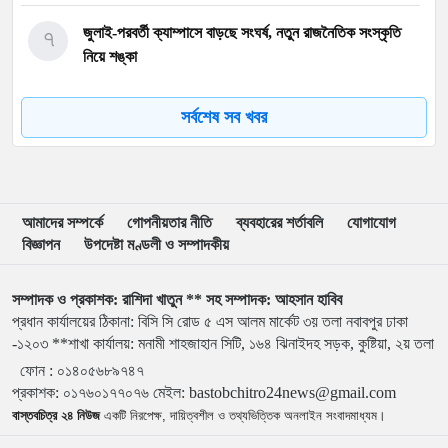
৭
জুলাই-পরবর্তী ক্যাম্পাসে বাড়ছে সংঘর্ষ, নতুন রাজনৈতিক সংস্কৃতি
নিয়ে শঙ্কা
৮
আবু সাঈদের ছবি ছাড়া জুলাই ডকুমেন্টারি অসম্পূর্ণ: ভারপ্রাপ্ত
সর্বশেষ সব খবর
রাষ্ট্রপতি
৯
ইনফান্তিনোর বিরুদ্ধে ‘ব্ল্যাকমেইল’-এর অভিযোগ জর্ডান ফুটবল
প্রধানের
আমাদের সম্পর্কে
গোপনীয়তার নীতি
ব্যবহারের শর্তাবলি
যোগাযোগ
বিজ্ঞাপন
উপদেষ্টা মণ্ডলী ও সম্পাদকীয়
১০
বরিশাল বিশ্ববিদ্যালয়ে ছাত্রদল-শিবির সংঘর্ষে উত্তেজনা
সম্পাদক ও প্রকাশক: রাশিদা খাতুন ** সহ সম্পাদক: আহসান হাবিব
প্রধান কার্যালয়ের ঠিকানা: বিসি সি রোড ৫ এস আলম মার্কেট ৩য় তলা নবাবপুর ঢাকা
১১
মার্চ টু ঢাকা’ ঠেকাতে শেষ বৈঠক, তবু টেকেনি সরকার
-১২০৩ **শাখা কার্যালয়: মনামী শাহজাহান সিটি, ১৬৪ ঝিনাইদহ সড়ক, কুষ্টিয়া, ২য় তলা
ফোন :
০১৪০৫৬৮৯৭৪৭
প্রকাশক
:
০১৭৬০১৭৭০৭৬
মেইল:
bastobchitro24news@gmail.com
১২
বাংলাদেশ জনরাষ্ট্র আন্দোলন’-এর আত্মপ্রকাশ, নূরের এনসিপি
বাস্তবচিত্র ২৪ নিউজ
একটি নিরপেক্ষ, দায়িত্বশীল ও তথ্যভিত্তিক অনলাইন সংবাদমাধ্যম।
সমালোচনা