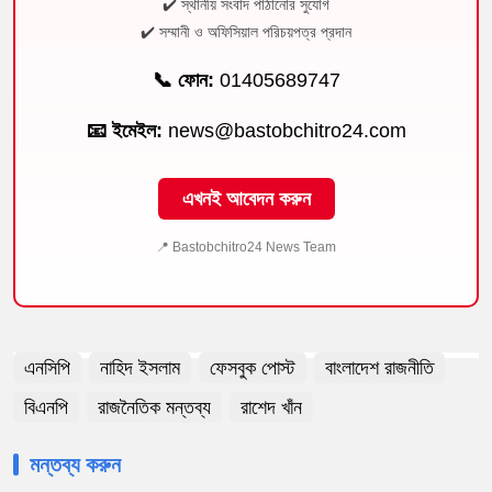
✔️ স্থানীয় সংবাদ পাঠানোর সুযোগ
✔️ সম্মানী ও অফিসিয়াল পরিচয়পত্র প্রদান
📞 ফোন:
01405689747
📧 ইমেইল:
news@bastobchitro24.com
এখনই আবেদন করুন
📍 Bastobchitro24 News Team
এনসিপি
নাহিদ ইসলাম
ফেসবুক পোস্ট
বাংলাদেশ রাজনীতি
বিএনপি
রাজনৈতিক মন্তব্য
রাশেদ খাঁন
মন্তব্য করুন