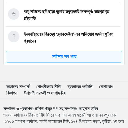
৬
আবু সাঈদের ছবি ছাড়া জুলাই ডকুমেন্টারি অসম্পূর্ণ: ভারপ্রাপ্ত
রাষ্ট্রপতি
৭
ইনফান্তিনোর বিরুদ্ধে ‘ব্ল্যাকমেইল’-এর অভিযোগ জর্ডান ফুটবল
প্রধানের
সর্বশেষ সব খবর
৮
বরিশাল বিশ্ববিদ্যালয়ে ছাত্রদল-শিবির সংঘর্ষে উত্তেজনা
৯
মার্চ টু ঢাকা’ ঠেকাতে শেষ বৈঠক, তবু টেকেনি সরকার
আমাদের সম্পর্কে
গোপনীয়তার নীতি
ব্যবহারের শর্তাবলি
যোগাযোগ
বিজ্ঞাপন
উপদেষ্টা মণ্ডলী ও সম্পাদকীয়
১০
বাংলাদেশ জনরাষ্ট্র আন্দোলন’-এর আত্মপ্রকাশ, নূরের এনসিপি
সমালোচনা
সম্পাদক ও প্রকাশক: রাশিদা খাতুন ** সহ সম্পাদক: আহসান হাবিব
প্রধান কার্যালয়ের ঠিকানা: বিসি সি রোড ৫ এস আলম মার্কেট ৩য় তলা নবাবপুর ঢাকা
১১
শেখ হাসিনার বক্তব্য প্রচার করলে আইনানুগ ব্যবস্থা নেওয়া হবে
-১২০৩ **শাখা কার্যালয়: মনামী শাহজাহান সিটি, ১৬৪ ঝিনাইদহ সড়ক, কুষ্টিয়া, ২য় তলা