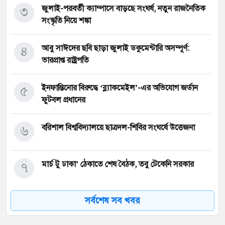
৩
জুলাই-পরবর্তী ক্যাম্পাসে বাড়ছে সংঘর্ষ, নতুন রাজনৈতিক
সংস্কৃতি নিয়ে শঙ্কা
৪
আবু সাঈদের ছবি ছাড়া জুলাই ডকুমেন্টারি অসম্পূর্ণ:
ভারপ্রাপ্ত রাষ্ট্রপতি
৫
ইনফান্তিনোর বিরুদ্ধে ‘ব্ল্যাকমেইল’-এর অভিযোগ জর্ডান
ফুটবল প্রধানের
৬
বরিশাল বিশ্ববিদ্যালয়ে ছাত্রদল-শিবির সংঘর্ষে উত্তেজনা
৭
মার্চ টু ঢাকা’ ঠেকাতে শেষ বৈঠক, তবু টেকেনি সরকার
সর্বশেষ সব খবর
৮
বাংলাদেশ জনরাষ্ট্র আন্দোলন’-এর আত্মপ্রকাশ, নূরের
এনসিপি সমালোচনা