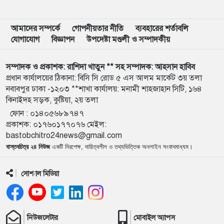
৯
শেখ হাসিনার বক্তব্য প্রচার করলে আইনানুগ ব্যবস্থা নেওয়া
হবে
আমাদের সম্পর্কে
গোপনীয়তার নীতি
ব্যবহারের শর্তাবলি
যোগাযোগ
বিজ্ঞাপন
উপদেষ্টা মণ্ডলী ও সম্পাদকীয়
১০
জবিতে সংঘর্ষের পর জকসু ভিপি-জিএসকে ক্যাম্পাসছাড়া
সম্পাদক ও প্রকাশক: রাশিদা খাতুন ** সহ সম্পাদক: আহসান হাবিব
প্রধান কার্যালয়ের ঠিকানা: বিসি সি রোড ৫ এস আলম মার্কেট ৩য় তলা
নবাবপুর ঢাকা -১২০৩ **শাখা কার্যালয়: মনামী শাহজাহান সিটি, ১৬৪
১১
৫ আগস্ট উদ্বোধন হচ্ছে জুলাই গণঅভ্যুত্থান স্মৃতি জাদুঘর
ঝিনাইদহ সড়ক, কুষ্টিয়া, ২য় তলা
ফোন :
০১৪০৫৬৮৯৭৪৭
প্রকাশক
:
০১৭৬০১৭৭০৭৬
মেইল:
১২
ভেনেজুয়েলায় জোড়া ভূমিকম্পে নিহত বেড়ে ৬ হাজার ১২৫
bastobchitro24news@gmail.com
বাস্তবচিত্র ২৪ নিউজ
একটি নিরপেক্ষ, দায়িত্বশীল ও তথ্যভিত্তিক অনলাইন সংবাদমাধ্যম।
১৩
‘পরশু নয়, কালকেই লং মার্চ টু ঢাকা’—যে আহ্বানে বদলে
সোশ্যাল মিডিয়া
যায় ইতিহাস
১৪
প্রথম শ্রেণিতে ভর্তি পরীক্ষা হচ্ছে না, থাকছে লটারি পদ্ধতি
নিউজলেটার
মোবাইল অ্যাপস