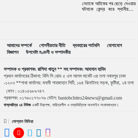
নেতাকে আটকের পর ছেড়ে দেওয়ার
ঘটনাকে কেন্দ্র করে স্থানীয়ভাবে
আলোচনা-সমালোচনার সৃষ্টি
হয়েছে। সামাজিক
যোগাযোগমাধ্যমে ছড়িয়ে পড়া
বিভিন্ন পোস্টে দাবি করা হয়েছে,
আটকের…
আমাদের সম্পর্কে
গোপনীয়তার নীতি
ব্যবহারের শর্তাবলি
যোগাযোগ
বিজ্ঞাপন
উপদেষ্টা মণ্ডলী ও সম্পাদকীয়
সম্পাদক ও প্রকাশক: রাশিদা খাতুন ** সহ সম্পাদক: আহসান হাবিব
প্রধান কার্যালয়ের ঠিকানা: বিসি সি রোড ৫ এস আলম মার্কেট ৩য় তলা নবাবপুর ঢাকা
-১২০৩ **শাখা কার্যালয়: মনামী শাহজাহান সিটি, ১৬৪ ঝিনাইদহ সড়ক, কুষ্টিয়া, ২য় তলা
ফোন :
০১৪০৫৬৮৯৭৪৭
প্রকাশক
:
০১৭৬০১৭৭০৭৬
মেইল:
bastobchitro24news@gmail.com
বাস্তবচিত্র ২৪ নিউজ
একটি নিরপেক্ষ, দায়িত্বশীল ও তথ্যভিত্তিক অনলাইন সংবাদমাধ্যম।
সোশ্যাল মিডিয়া