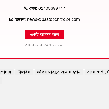
📞 ফোন:
01405689747
📧 ইমেইল:
news@bastobchitro24.com
এখনই আবেদন করুন
📍 Bastobchitro24 News Team
্প্রদায়
টাঙ্গাইল
ফকির মাহবুব আনাম স্বপন
বাংলাদেশ দুর্