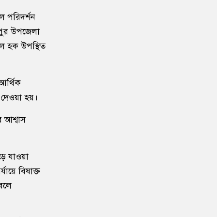
থল পরিদর্শন
১০
বাংলাদেশ জনরাষ্ট্র আন্দোলন’-এর
আত্মপ্রকাশ, নূরের এনসিপি সমালোচনা
পুর উপজেলা
লুল হক উপস্থিত
১১
শেখ হাসিনার বক্তব্য প্রচার করলে
আইনানুগ ব্যবস্থা নেওয়া হবে
 আর্থিক
১২
জবিতে সংঘর্ষের পর জকসু ভিপি-
ে দেওয়া হয়।
জিএসকে ক্যাম্পাসছাড়া
 আশ্বাস
১৩
৫ আগস্ট উদ্বোধন হচ্ছে জুলাই
গণঅভ্যুত্থান স্মৃতি জাদুঘর
পড়ে যাওয়া
যায়ে বিষাক্ত
১৪
ভেনেজুয়েলায় জোড়া ভূমিকম্পে নিহত
বেড়ে ৬ হাজার ১২৫
 বলে
১৫
‘পরশু নয়, কালকেই লং মার্চ টু