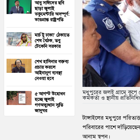
আবু সাঈদের ছবি
ছাড়া জুলাই
ডকুমেন্টারি অসম্পূর্ণ:
ভারপ্রাপ্ত রাষ্ট্রপতি
মার্চ টু ঢাকা’ ঠেকাতে
শেষ বৈঠক, তবু
টেকেনি সরকার
শেখ হাসিনার বক্তব্য
প্রচার করলে
আইনানুগ ব্যবস্থা
নেওয়া হবে
মধুপুরের জলই গ্রামে কূপে
৫ আগস্ট উদ্বোধন
কর্মকর্তা ও স্থানীয় প্রতিনি
হচ্ছে জুলাই
গণঅভ্যুত্থান স্মৃতি
জাদুঘর
টাঙ্গাইলের মধুপুরে পরিত্
পরিবারের পাশে দাঁড়িয়েছেন ড
আনাম স্বপন।