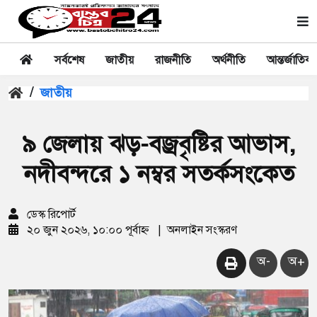
সর্বশেষ
জাতীয়
রাজনীতি
অর্থনীতি
আন্তর্জাতিক
/
জাতীয়
৯ জেলায় ঝড়-বজ্রবৃষ্টির আভাস,
নদীবন্দরে ১ নম্বর সতর্কসংকেত
ডেস্ক রিপোর্ট
২০ জুন ২০২৬, ১০:০০ পূর্বাহ্ন
|
অনলাইন সংস্করণ
অ-
অ+