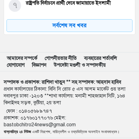
৭
রাষ্ট্রপতি নির্বাচনে প্রার্থী দেবে জামায়াতে ইসলামী
সর্বশেষ সব খবর
৮
বাবার নির্যাতন থেকে ৫০০ টাকা নিয়ে পালিয়েছিলেন রবি
কিষাণ
৯
গণঅভ্যুত্থানের সঙ্গে প্রথম বেইমানি জামায়াত আমিরের:
রাশেদ খান
আমাদের সম্পর্কে
গোপনীয়তার নীতি
ব্যবহারের শর্তাবলি
যোগাযোগ
বিজ্ঞাপন
উপদেষ্টা মণ্ডলী ও সম্পাদকীয়
১০
কালো গাউনে নুসরাত ফারিয়া, সাহসী ক্যাপশনে মুগ্ধ ভক্তরা
সম্পাদক ও প্রকাশক: রাশিদা খাতুন ** সহ সম্পাদক: আহসান হাবিব
প্রধান কার্যালয়ের ঠিকানা: বিসি সি রোড ৫ এস আলম মার্কেট ৩য় তলা
নবাবপুর ঢাকা -১২০৩ **শাখা কার্যালয়: মনামী শাহজাহান সিটি, ১৬৪
১১
ইরান যুদ্ধ থেকে বের হওয়ার কূটনৈতিক পথ খুঁজছেন
ঝিনাইদহ সড়ক, কুষ্টিয়া, ২য় তলা
জেনারেল ড্যান কেইন
ফোন :
০১৪০৫৬৮৯৭৪৭
প্রকাশক
:
০১৭৬০১৭৭০৭৬
মেইল:
১২
সারা দেশে বোমা হামলার আশঙ্কা, পুলিশকে সর্বোচ্চ সতর্ক
bastobchitro24news@gmail.com
থাকার নির্দেশ
বাস্তবচিত্র ২৪ নিউজ
একটি নিরপেক্ষ, দায়িত্বশীল ও তথ্যভিত্তিক অনলাইন সংবাদমাধ্যম।