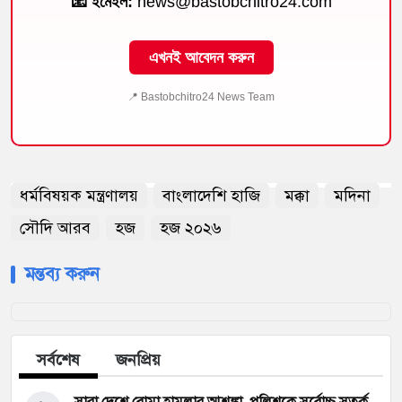
📧 ইমেইল:
news@bastobchitro24.com
এখনই আবেদন করুন
📍 Bastobchitro24 News Team
ধর্মবিষয়ক মন্ত্রণালয়
বাংলাদেশি হাজি
মক্কা
মদিনা
সৌদি আরব
হজ
হজ ২০২৬
মন্তব্য করুন
সর্বশেষ
জনপ্রিয়