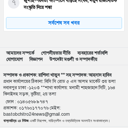
৭
জুলাই-পরবর্তী ক্যাম্পাসে বাড়ছে সংঘর্ষ, নতুন রাজনৈতিক
সংস্কৃতি নিয়ে শঙ্কা
সর্বশেষ সব খবর
৮
আবু সাঈদের ছবি ছাড়া জুলাই ডকুমেন্টারি অসম্পূর্ণ:
ভারপ্রাপ্ত রাষ্ট্রপতি
৯
ইনফান্তিনোর বিরুদ্ধে ‘ব্ল্যাকমেইল’-এর অভিযোগ জর্ডান
ফুটবল প্রধানের
আমাদের সম্পর্কে
গোপনীয়তার নীতি
ব্যবহারের শর্তাবলি
যোগাযোগ
বিজ্ঞাপন
উপদেষ্টা মণ্ডলী ও সম্পাদকীয়
১০
বরিশাল বিশ্ববিদ্যালয়ে ছাত্রদল-শিবির সংঘর্ষে উত্তেজনা
সম্পাদক ও প্রকাশক: রাশিদা খাতুন ** সহ সম্পাদক: আহসান হাবিব
প্রধান কার্যালয়ের ঠিকানা: বিসি সি রোড ৫ এস আলম মার্কেট ৩য় তলা
নবাবপুর ঢাকা -১২০৩ **শাখা কার্যালয়: মনামী শাহজাহান সিটি, ১৬৪
১১
মার্চ টু ঢাকা’ ঠেকাতে শেষ বৈঠক, তবু টেকেনি সরকার
ঝিনাইদহ সড়ক, কুষ্টিয়া, ২য় তলা
ফোন :
০১৪০৫৬৮৯৭৪৭
প্রকাশক
:
০১৭৬০১৭৭০৭৬
মেইল:
১২
বাংলাদেশ জনরাষ্ট্র আন্দোলন’-এর আত্মপ্রকাশ, নূরের
bastobchitro24news@gmail.com
এনসিপি সমালোচনা
বাস্তবচিত্র ২৪ নিউজ
একটি নিরপেক্ষ, দায়িত্বশীল ও তথ্যভিত্তিক অনলাইন সংবাদমাধ্যম।