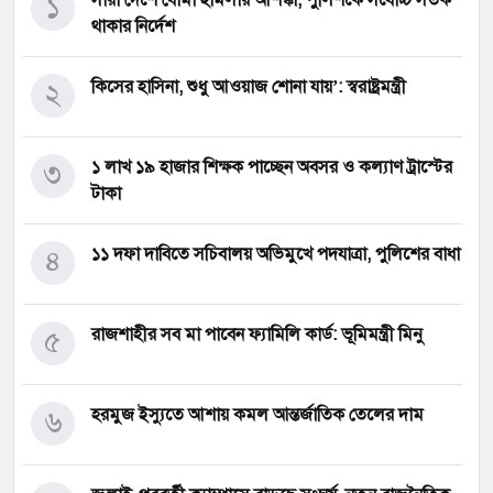
১
সারা দেশে বোমা হামলার আশঙ্কা, পুলিশকে সর্বোচ্চ সতর্ক
থাকার নির্দেশ
২
কিসের হাসিনা, শুধু আওয়াজ শোনা যায়’: স্বরাষ্ট্রমন্ত্রী
৩
১ লাখ ১৯ হাজার শিক্ষক পাচ্ছেন অবসর ও কল্যাণ ট্রাস্টের
টাকা
৪
১১ দফা দাবিতে সচিবালয় অভিমুখে পদযাত্রা, পুলিশের বাধা
৫
রাজশাহীর সব মা পাবেন ফ্যামিলি কার্ড: ভূমিমন্ত্রী মিনু
৬
হরমুজ ইস্যুতে আশায় কমল আন্তর্জাতিক তেলের দাম