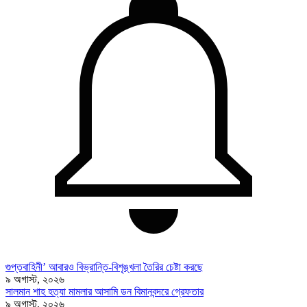
গুপ্তবাহিনী’ আবারও বিভ্রান্তি-বিশৃঙ্খলা তৈরির চেষ্টা করছে
৯ অগাস্ট, ২০২৬
সালমান শাহ হত্যা মামলার আসামি ডন বিমানবন্দরে গ্রেফতার
৯ অগাস্ট, ২০২৬