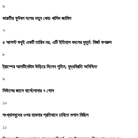
৬
ভারতীয় ফুটবল দলের নতুন কোচ খালিদ জামিল
৭
৫ আগস্ট শুধুই একটি তারিখ নয়, এটি ইতিহাস বদলের মুহূর্ত: মির্জা ফখরুল
৮
ট্রাম্পের আলটিমেটাম উড়িয়ে দিলেন পুতিন, যুদ্ধবিরতি অনিশ্চিত
৯
সিউলের জালে বার্সেলোনার ৭ গোল
১০
সংখ্যালঘুদের ওপর হামলার প্রতিবাদে ঢাবিতে মশাল মিছিল
১১