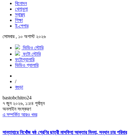
বিনোদন
খেলাধুলা
স্বাস্থ্য
শিক্ষা
ই-পেপার
সোমবার , ১০ অগাস্ট ২০২৬
ভিডিও স্টোরি
ফটো স্টোরি
ফটোগ্যালারি
ভিডিও গ্যালারি
/
বগুড়া
bastobchitro24
৭ জুন ২০২৬, ১:৫৪ পূর্বাহ্ন
অনলাইন সংস্করণ
এ সম্পর্কিত আরও খবর
সান্তাহারে নিখোঁজ ষষ্ঠ শ্রেণির ছাত্রী মাসফিহা আক্তার মিনহা, সন্ধান চায় পরিবার