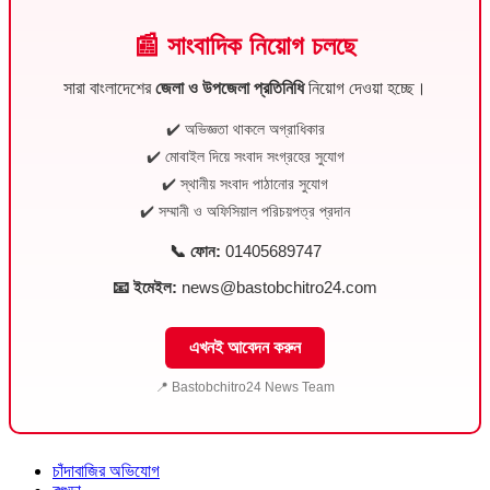
📰 সাংবাদিক নিয়োগ চলছে
সারা বাংলাদেশের
জেলা ও উপজেলা প্রতিনিধি
নিয়োগ দেওয়া হচ্ছে।
✔️ অভিজ্ঞতা থাকলে অগ্রাধিকার
✔️ মোবাইল দিয়ে সংবাদ সংগ্রহের সুযোগ
✔️ স্থানীয় সংবাদ পাঠানোর সুযোগ
✔️ সম্মানী ও অফিসিয়াল পরিচয়পত্র প্রদান
📞 ফোন:
01405689747
📧 ইমেইল:
news@bastobchitro24.com
এখনই আবেদন করুন
📍 Bastobchitro24 News Team
চাঁদাবাজির অভিযোগ