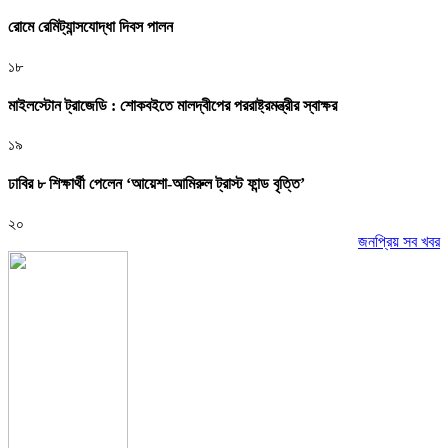
রোমে রেমিট্যান্সযোদ্ধা দিবস পালন
১৮
মাইলস্টোন ট্রাজেডি : শোকবইতে মালদ্বীপের পররাষ্ট্রমন্ত্রীর স্বাক্ষর
১৯
ঢাবির ৮ শিক্ষার্থী পেলেন ‘আয়েশা-আমিরুল ট্রাস্ট ফান্ড বৃত্তি’
২০
জনপ্রিয় সব খবর