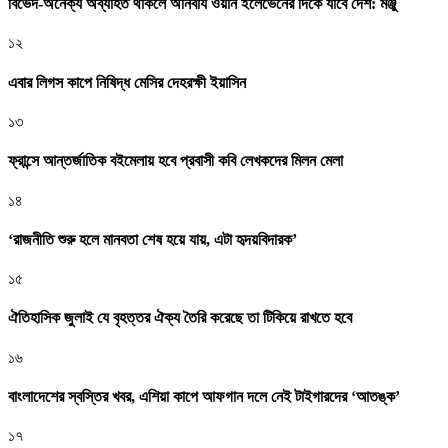
বিভেদ-অনৈক্য অব্যাহত থাকলে অনিবার্য ওয়ান ইলেভেনের দিকে যাবে দেশ: মঞ্জু
১২
এবার লিগস কাপে নিষিদ্ধ মেসির দেহরক্ষী ইয়াসিন
১৩
ফ্রান্সে আন্তর্জাতিক বইমেলায় হবে প্রবাসী কবি লেখকদের মিলন মেলা
১৪
‘রাজনীতি শুরু হলে মানবতা শেষ হয়ে যায়, এটা হৃদয়বিদারক’
১৫
ঐতিহাসিক জুলাই যে বৃহত্তর ঐক্য তৈরি করেছে তা টিকিয়ে রাখতে হবে
১৬
বাংলাদেশের স্বস্তির খবর, এশিয়া কাপে আফগান দলে নেই টাইগারদের ‘আতঙ্ক’
১৭