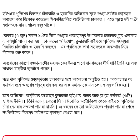
হাইওয়ে পুলিশের বিরুদ্ধে চাঁদাবাজি ও হয়রানির অভিযোগ তুলে বগুড়া-নাটোর মহাসড়ক
অবরোধ করে বিক্ষোভ করেছেন সিএনজিচালিত অটোরিকশা চালকরা। এতে প্রায় দুই ঘণ্টা
মহাসড়কে যান চলাচল বন্ধ থাকে।
রোববার (৭ জুন) সকাল ১০টার দিকে বগুড়ার শাজাহানপুর উপজেলার জামাদারপুকুর এলাকায়
এ কর্মসূচি পালন করা হয়। চালকদের অভিযোগ, কুন্দারহাট হাইওয়ে পুলিশের সদস্যরা
নিয়মিত চাঁদাবাজি ও হয়রানি করছেন। এর প্রতিবাদে তারা মহাসড়কে অবস্থান নিয়ে
বিক্ষোভ শুরু করেন।
অবরোধের কারণে বগুড়া-নাটোর মহাসড়কের উভয় পাশে যানবাহনের দীর্ঘ সারি তৈরি হয় এবং
সাধারণ যাত্রীরা দুর্ভোগে পড়েন।
পরে থানা পুলিশের মধ্যস্থতায় চালকদের সঙ্গে আলোচনা অনুষ্ঠিত হয়। আলোচনার পর
সমাধান হলে অবরোধ প্রত্যাহার করা হয় এবং মহাসড়কে যান চলাচল স্বাভাবিক হয়।
তবে অভিযোগ অস্বীকার করেছেন কুন্দারহাট হাইওয়ে থানার ভারপ্রাপ্ত কর্মকর্তা (ওসি)
হাফিজ উদ্দিন। তিনি বলেন, কোনো সিএনজিচালিত অটোরিকশা থেকে হাইওয়ে পুলিশের
চাঁদা নেওয়ার সত্যতা পাওয়া যায়নি। এ ধরনের কোনো অভিযোগের প্রমাণ পাওয়া গেলে
সংশ্লিষ্টদের বিরুদ্ধে আইনগত ব্যবস্থা নেওয়া হবে।