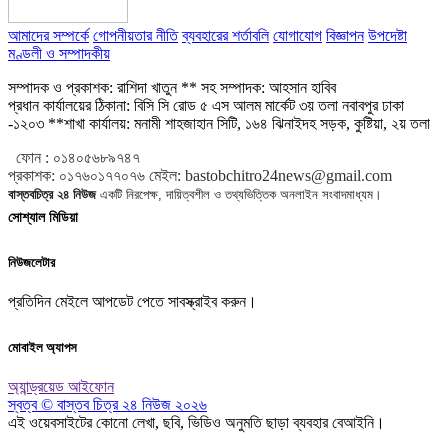
আমাদের সম্পর্কে
গোপনীয়তার নীতি
ব্যবহারের শর্তাবলি
যোগাযোগ
বিজ্ঞাপন
উপদেষ্টা
মণ্ডলী ও সম্পাদকীয়
সম্পাদক ও প্রকাশক: রাশিদা খাতুন ** সহ সম্পাদক: আহসান হাবিব
প্রধান কার্যালয়ের ঠিকানা: বিসি সি রোড ৫ এস আলম মার্কেট ৩য় তলা নবাবপুর ঢাকা
-১২০৩ **শাখা কার্যালয়: মনামী শাহজাহান সিটি, ১৬৪ ঝিনাইদহ সড়ক, কুষ্টিয়া, ২য় তলা
ফোন :
০১৪০৫৬৮৯৭৪৭
প্রকাশক
:
০১৭৬০১৭৭০৭৬
মেইল:
bastobchitro24news@gmail.com
বাস্তবচিত্র ২৪ নিউজ
একটি নিরপেক্ষ, দায়িত্বশীল ও তথ্যভিত্তিক অনলাইন সংবাদমাধ্যম।
সোশ্যাল মিডিয়া
নিউজলেটার
প্রতিদিন মেইলে আপডেট পেতে সাবস্ক্রাইব করুন।
মোবাইল অ্যাপস
অ্যান্ড্রয়েড
আইফোন
স্বত্ব © বাস্তব চিত্র ২৪ নিউজ ২০২৬
এই ওয়েবসাইটের কোনো লেখা, ছবি, ভিডিও অনুমতি ছাড়া ব্যবহার বেআইনি।