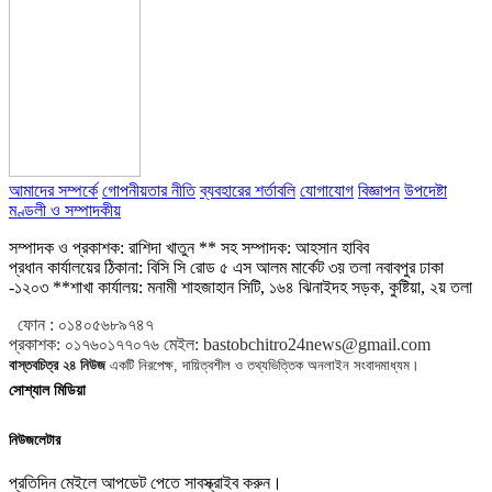
আমাদের সম্পর্কে
গোপনীয়তার নীতি
ব্যবহারের শর্তাবলি
যোগাযোগ
বিজ্ঞাপন
উপদেষ্টা
মণ্ডলী ও সম্পাদকীয়
সম্পাদক ও প্রকাশক: রাশিদা খাতুন ** সহ সম্পাদক: আহসান হাবিব
প্রধান কার্যালয়ের ঠিকানা: বিসি সি রোড ৫ এস আলম মার্কেট ৩য় তলা নবাবপুর ঢাকা
-১২০৩ **শাখা কার্যালয়: মনামী শাহজাহান সিটি, ১৬৪ ঝিনাইদহ সড়ক, কুষ্টিয়া, ২য় তলা
ফোন :
০১৪০৫৬৮৯৭৪৭
প্রকাশক
:
০১৭৬০১৭৭০৭৬
মেইল:
bastobchitro24news@gmail.com
বাস্তবচিত্র ২৪ নিউজ
একটি নিরপেক্ষ, দায়িত্বশীল ও তথ্যভিত্তিক অনলাইন সংবাদমাধ্যম।
সোশ্যাল মিডিয়া
নিউজলেটার
প্রতিদিন মেইলে আপডেট পেতে সাবস্ক্রাইব করুন।