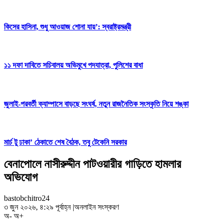
কিসের হাসিনা, শুধু আওয়াজ শোনা যায়’: স্বরাষ্ট্রমন্ত্রী
১১ দফা দাবিতে সচিবালয় অভিমুখে পদযাত্রা, পুলিশের বাধা
জুলাই-পরবর্তী ক্যাম্পাসে বাড়ছে সংঘর্ষ, নতুন রাজনৈতিক সংস্কৃতি নিয়ে শঙ্কা
মার্চ টু ঢাকা’ ঠেকাতে শেষ বৈঠক, তবু টেকেনি সরকার
বেনাপোলে নাসীরুদ্দীন পাটওয়ারীর গাড়িতে হামলার
অভিযোগ
bastobchitro24
৩ জুন ২০২৬, ৪:২৯ পূর্বাহ্ন
|
অনলাইন সংস্করণ
অ-
অ+