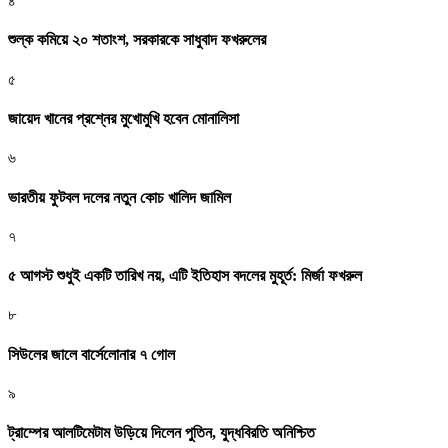
৪
শুল্ক কমিয়ে ২০ শতাংশ, সরকারকে সাধুবাদ ফখরুলের
৫
জায়েদ খানের প্রশ্নের মুখোমুখি হবেন মোনালিসা
৬
ভারতীয় ফুটবল দলের নতুন কোচ খালিদ জামিল
৭
৫ আগস্ট শুধুই একটি তারিখ নয়, এটি ইতিহাস বদলের মুহূর্ত: মির্জা ফখরুল
৮
সিউলের জালে বার্সেলোনার ৭ গোল
৯
ট্রাম্পের আলটিমেটাম উড়িয়ে দিলেন পুতিন, যুদ্ধবিরতি অনিশ্চিত