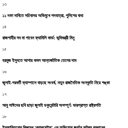
১৩
১১ দফা দাবিতে সচিবালয় অভিমুখে পদযাত্রা, পুলিশের বাধা
১৪
রাজশাহীর সব মা পাবেন ফ্যামিলি কার্ড: ভূমিমন্ত্রী মিনু
১৫
হরমুজ ইস্যুতে আশায় কমল আন্তর্জাতিক তেলের দাম
১৬
জুলাই-পরবর্তী ক্যাম্পাসে বাড়ছে সংঘর্ষ, নতুন রাজনৈতিক সংস্কৃতি নিয়ে শঙ্কা
১৭
আবু সাঈদের ছবি ছাড়া জুলাই ডকুমেন্টারি অসম্পূর্ণ: ভারপ্রাপ্ত রাষ্ট্রপতি
১৮
ইনফান্তিনোর বিরুদ্ধে ‘ব্ল্যাকমেইল’-এর অভিযোগ জর্ডান ফুটবল প্রধানের