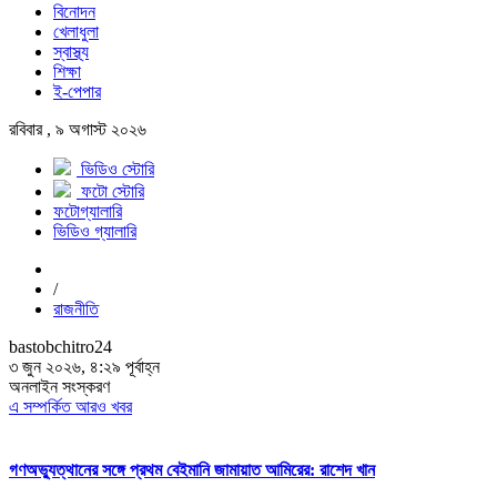
বিনোদন
খেলাধুলা
স্বাস্থ্য
শিক্ষা
ই-পেপার
রবিবার , ৯ অগাস্ট ২০২৬
ভিডিও স্টোরি
ফটো স্টোরি
ফটোগ্যালারি
ভিডিও গ্যালারি
/
রাজনীতি
bastobchitro24
৩ জুন ২০২৬, ৪:২৯ পূর্বাহ্ন
অনলাইন সংস্করণ
এ সম্পর্কিত আরও খবর
গণঅভ্যুত্থানের সঙ্গে প্রথম বেইমানি জামায়াত আমিরের: রাশেদ খান