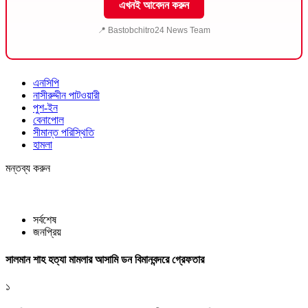
এখনই আবেদন করুন
📍 Bastobchitro24 News Team
এনসিপি
নাসীরুদ্দীন পাটওয়ারী
পুশ-ইন
বেনাপোল
সীমান্ত পরিস্থিতি
হামলা
মন্তব্য করুন
সর্বশেষ
জনপ্রিয়
সালমান শাহ হত্যা মামলার আসামি ডন বিমানবন্দরে গ্রেফতার
১