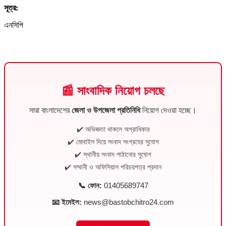
সূত্র:
এনসিপি
📰 সাংবাদিক নিয়োগ চলছে
সারা বাংলাদেশের
জেলা ও উপজেলা প্রতিনিধি
নিয়োগ দেওয়া হচ্ছে।
✔️ অভিজ্ঞতা থাকলে অগ্রাধিকার
✔️ মোবাইল দিয়ে সংবাদ সংগ্রহের সুযোগ
✔️ স্থানীয় সংবাদ পাঠানোর সুযোগ
✔️ সম্মানী ও অফিসিয়াল পরিচয়পত্র প্রদান
📞 ফোন:
01405689747
📧 ইমেইল:
news@bastobchitro24.com