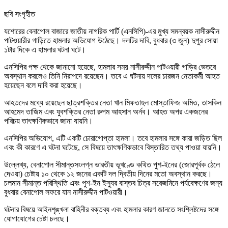
ছবি সংগৃহীত
যশোরের বেনাপোল বাজারে জাতীয় নাগরিক পার্টি (এনসিপি)-এর মুখ্য সমন্বয়ক নাসীরুদ্দীন
পাটওয়ারীর গাড়িতে হামলার অভিযোগ উঠেছে। দলটির দাবি, বুধবার (৩ জুন) দুপুর সোয়া
১টার দিকে এ হামলার ঘটনা ঘটে।
এনসিপির পক্ষ থেকে জানানো হয়েছে, হামলার সময় নাসীরুদ্দীন পাটওয়ারী গাড়ির ভেতরে
অবস্থান করলেও তিনি নিরাপদে রয়েছেন। তবে এ ঘটনায় দলের চারজন নেতাকর্মী আহত
হয়েছেন বলে দাবি করা হয়েছে।
আহতদের মধ্যে রয়েছেন ছাত্রশক্তির নেতা খান মিফতাহুল মোস্তাফিজ অমিত, তাসকিন
আহমেদ তাজিম এবং যুবশক্তির নেতা রুপম আহসান অর্নব। আহত অপর একজনের
পরিচয় তাৎক্ষণিকভাবে জানা যায়নি।
এনসিপির অভিযোগ, এটি একটি চোরাগোপ্তা হামলা। তবে হামলার সঙ্গে কারা জড়িত ছিল
এবং কী কারণে এ ঘটনা ঘটেছে, সে বিষয়ে তাৎক্ষণিকভাবে বিস্তারিত তথ্য পাওয়া যায়নি।
উল্লেখ্য, বেনাপোল সীমান্তসংলগ্ন ভারতীয় ভূখণ্ডে কথিত পুশ-ইনের (জোরপূর্বক ঠেলে
দেওয়া) চেষ্টায় ১০ থেকে ১২ জনের একটি দল দ্বিতীয় দিনের মতো অবস্থান করছে।
চলমান সীমান্ত পরিস্থিতি এবং পুশ-ইন ইস্যুর বাস্তব চিত্র সরেজমিনে পর্যবেক্ষণের জন্য
বুধবার বেনাপোল সফরে যান নাসীরুদ্দীন পাটওয়ারী।
ঘটনার বিষয়ে আইনশৃঙ্খলা বাহিনীর বক্তব্য এবং হামলার কারণ জানতে সংশ্লিষ্টদের সঙ্গে
যোগাযোগের চেষ্টা চলছে।