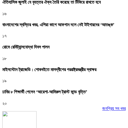
ঐতিহাসিক জুলাই যে বৃহত্তর ঐক্য তৈরি করেছে তা টিকিয়ে রাখতে হবে
১৬
বাংলাদেশের স্বস্তির খবর, এশিয়া কাপে আফগান দলে নেই টাইগারদের ‘আতঙ্ক’
১৭
রোমে রেমিট্যান্সযোদ্ধা দিবস পালন
১৮
মাইলস্টোন ট্রাজেডি : শোকবইতে মালদ্বীপের পররাষ্ট্রমন্ত্রীর স্বাক্ষর
১৯
ঢাবির ৮ শিক্ষার্থী পেলেন ‘আয়েশা-আমিরুল ট্রাস্ট ফান্ড বৃত্তি’
২০
জনপ্রিয় সব খবর