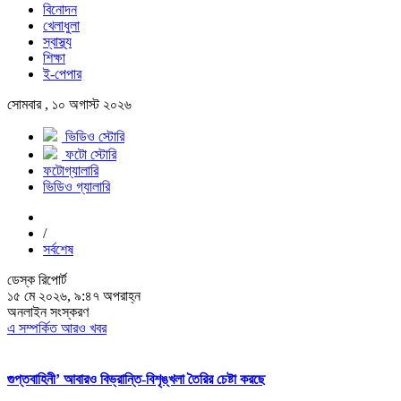
বিনোদন
খেলাধুলা
স্বাস্থ্য
শিক্ষা
ই-পেপার
সোমবার , ১০ অগাস্ট ২০২৬
ভিডিও স্টোরি
ফটো স্টোরি
ফটোগ্যালারি
ভিডিও গ্যালারি
/
সর্বশেষ
ডেস্ক রিপোর্ট
১৫ মে ২০২৬, ৯:৪৭ অপরাহ্ন
অনলাইন সংস্করণ
এ সম্পর্কিত আরও খবর
গুপ্তবাহিনী’ আবারও বিভ্রান্তি-বিশৃঙ্খলা তৈরির চেষ্টা করছে