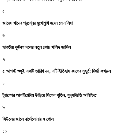
৫
জায়েদ খানের প্রশ্নের মুখোমুখি হবেন মোনালিসা
৬
ভারতীয় ফুটবল দলের নতুন কোচ খালিদ জামিল
৭
৫ আগস্ট শুধুই একটি তারিখ নয়, এটি ইতিহাস বদলের মুহূর্ত: মির্জা ফখরুল
৮
ট্রাম্পের আলটিমেটাম উড়িয়ে দিলেন পুতিন, যুদ্ধবিরতি অনিশ্চিত
৯
সিউলের জালে বার্সেলোনার ৭ গোল
১০