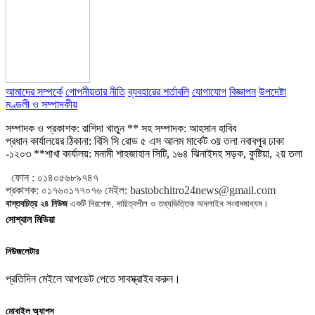
আমাদের সম্পর্কে
গোপনীয়তার নীতি
ব্যবহারের শর্তাবলি
যোগাযোগ
বিজ্ঞাপন
উপদেষ্টা
মণ্ডলী ও সম্পাদকীয়
সম্পাদক ও প্রকাশক: রাশিদা খাতুন ** সহ সম্পাদক: আহসান হাবিব
প্রধান কার্যালয়ের ঠিকানা: বিসি সি রোড ৫ এস আলম মার্কেট ৩য় তলা নবাবপুর ঢাকা
-১২০৩ **শাখা কার্যালয়: মনামী শাহজাহান সিটি, ১৬৪ ঝিনাইদহ সড়ক, কুষ্টিয়া, ২য় তলা
ফোন :
০১৪০৫৬৮৯৭৪৭
প্রকাশক
:
০১৭৬০১৭৭০৭৬
মেইল:
bastobchitro24news@gmail.com
বাস্তবচিত্র ২৪ নিউজ
একটি নিরপেক্ষ, দায়িত্বশীল ও তথ্যভিত্তিক অনলাইন সংবাদমাধ্যম।
সোশ্যাল মিডিয়া
নিউজলেটার
প্রতিদিন মেইলে আপডেট পেতে সাবস্ক্রাইব করুন।
মোবাইল অ্যাপস