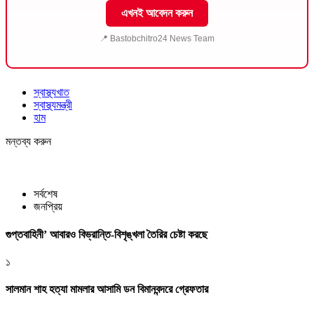
এখনই আবেদন করুন
📍 Bastobchitro24 News Team
স্বাস্থ্যখাত
স্বাস্থ্যমন্ত্রী
হাম
মন্তব্য করুন
সর্বশেষ
জনপ্রিয়
গুপ্তবাহিনী’ আবারও বিভ্রান্তি-বিশৃঙ্খলা তৈরির চেষ্টা করছে
১
সালমান শাহ হত্যা মামলার আসামি ডন বিমানবন্দরে গ্রেফতার