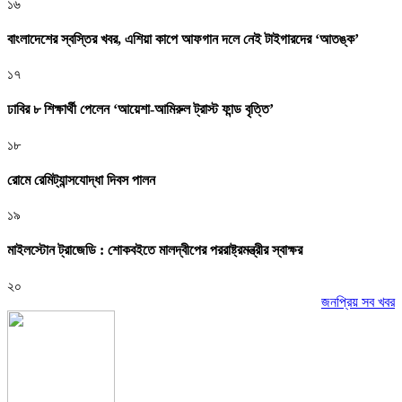
১৬
বাংলাদেশের স্বস্তির খবর, এশিয়া কাপে আফগান দলে নেই টাইগারদের ‘আতঙ্ক’
১৭
ঢাবির ৮ শিক্ষার্থী পেলেন ‘আয়েশা-আমিরুল ট্রাস্ট ফান্ড বৃত্তি’
১৮
রোমে রেমিট্যান্সযোদ্ধা দিবস পালন
১৯
মাইলস্টোন ট্রাজেডি : শোকবইতে মালদ্বীপের পররাষ্ট্রমন্ত্রীর স্বাক্ষর
২০
জনপ্রিয় সব খবর