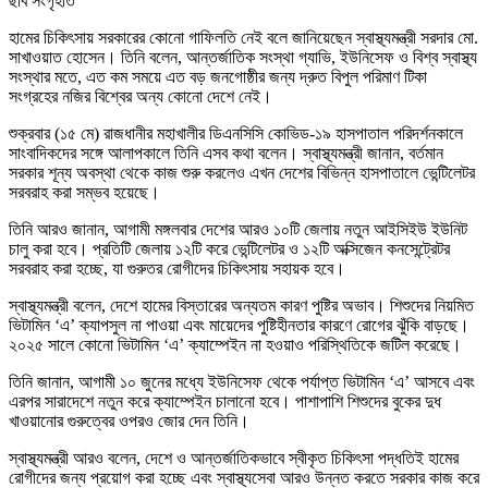
ছবি সংগৃহীত
হামের চিকিৎসায় সরকারের কোনো গাফিলতি নেই বলে জানিয়েছেন স্বাস্থ্যমন্ত্রী
সরদার মো.
সাখাওয়াত হোসেন
। তিনি বলেন, আন্তর্জাতিক সংস্থা গ্যাভি, ইউনিসেফ ও বিশ্ব স্বাস্থ্য
সংস্থার মতে, এত কম সময়ে এত বড় জনগোষ্ঠীর জন্য দ্রুত বিপুল পরিমাণ টিকা
সংগ্রহের নজির বিশ্বের অন্য কোনো দেশে নেই।
শুক্রবার (১৫ মে) রাজধানীর মহাখালীর ডিএনসিসি কোভিড-১৯ হাসপাতাল পরিদর্শনকালে
সাংবাদিকদের সঙ্গে আলাপকালে তিনি এসব কথা বলেন। স্বাস্থ্যমন্ত্রী জানান, বর্তমান
সরকার শূন্য অবস্থা থেকে কাজ শুরু করলেও এখন দেশের বিভিন্ন হাসপাতালে ভেন্টিলেটর
সরবরাহ করা সম্ভব হয়েছে।
তিনি আরও জানান, আগামী মঙ্গলবার দেশের আরও ১০টি জেলায় নতুন আইসিইউ ইউনিট
চালু করা হবে। প্রতিটি জেলায় ১২টি করে ভেন্টিলেটর ও ১২টি অক্সিজেন কনসেন্ট্রেটর
সরবরাহ করা হচ্ছে, যা গুরুতর রোগীদের চিকিৎসায় সহায়ক হবে।
স্বাস্থ্যমন্ত্রী বলেন, দেশে হামের বিস্তারের অন্যতম কারণ পুষ্টির অভাব। শিশুদের নিয়মিত
ভিটামিন ‘এ’ ক্যাপসুল না পাওয়া এবং মায়েদের পুষ্টিহীনতার কারণে রোগের ঝুঁকি বাড়ছে।
২০২৫ সালে কোনো ভিটামিন ‘এ’ ক্যাম্পেইন না হওয়াও পরিস্থিতিকে জটিল করেছে।
তিনি জানান, আগামী ১০ জুনের মধ্যে ইউনিসেফ থেকে পর্যাপ্ত ভিটামিন ‘এ’ আসবে এবং
এরপর সারাদেশে নতুন করে ক্যাম্পেইন চালানো হবে। পাশাপাশি শিশুদের বুকের দুধ
খাওয়ানোর গুরুত্বের ওপরও জোর দেন তিনি।
স্বাস্থ্যমন্ত্রী আরও বলেন, দেশে ও আন্তর্জাতিকভাবে স্বীকৃত চিকিৎসা পদ্ধতিই হামের
রোগীদের জন্য প্রয়োগ করা হচ্ছে এবং স্বাস্থ্যসেবা আরও উন্নত করতে সরকার কাজ করে