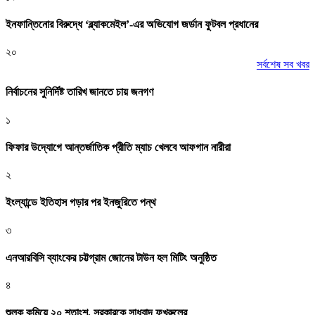
ইনফান্তিনোর বিরুদ্ধে ‘ব্ল্যাকমেইল’-এর অভিযোগ জর্ডান ফুটবল প্রধানের
২০
সর্বশেষ সব খবর
নির্বাচনের সুনির্দিষ্ট তারিখ জানতে চায় জনগণ
১
ফিফার উদ্যোগে আন্তর্জাতিক প্রীতি ম্যাচ খেলবে আফগান নারীরা
২
ইংল্যান্ডে ইতিহাস গড়ার পর ইনজুরিতে পন্থ
৩
এনআরবিসি ব্যাংকের চট্টগ্রাম জোনের টাউন হল মিটিং অনুষ্ঠিত
৪
শুল্ক কমিয়ে ২০ শতাংশ, সরকারকে সাধুবাদ ফখরুলের