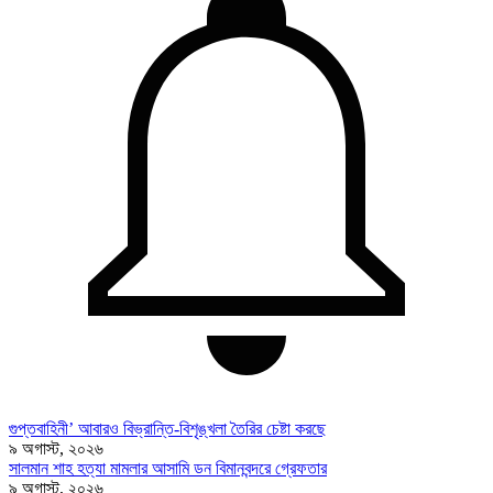
গুপ্তবাহিনী’ আবারও বিভ্রান্তি-বিশৃঙ্খলা তৈরির চেষ্টা করছে
৯ অগাস্ট, ২০২৬
সালমান শাহ হত্যা মামলার আসামি ডন বিমানবন্দরে গ্রেফতার
৯ অগাস্ট, ২০২৬