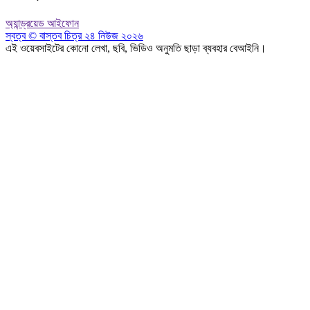
অ্যান্ড্রয়েড
আইফোন
স্বত্ব © বাস্তব চিত্র ২৪ নিউজ ২০২৬
এই ওয়েবসাইটের কোনো লেখা, ছবি, ভিডিও অনুমতি ছাড়া ব্যবহার বেআইনি।