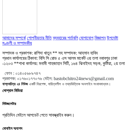
আমাদের সম্পর্কে
গোপনীয়তার নীতি
ব্যবহারের শর্তাবলি
যোগাযোগ
বিজ্ঞাপন
উপদেষ্টা
মণ্ডলী ও সম্পাদকীয়
সম্পাদক ও প্রকাশক: রাশিদা খাতুন ** সহ সম্পাদক: আহসান হাবিব
প্রধান কার্যালয়ের ঠিকানা: বিসি সি রোড ৫ এস আলম মার্কেট ৩য় তলা নবাবপুর ঢাকা
-১২০৩ **শাখা কার্যালয়: মনামী শাহজাহান সিটি, ১৬৪ ঝিনাইদহ সড়ক, কুষ্টিয়া, ২য় তলা
ফোন :
০১৪০৫৬৮৯৭৪৭
প্রকাশক
:
০১৭৬০১৭৭০৭৬
মেইল:
bastobchitro24news@gmail.com
বাস্তবচিত্র ২৪ নিউজ
একটি নিরপেক্ষ, দায়িত্বশীল ও তথ্যভিত্তিক অনলাইন সংবাদমাধ্যম।
সোশ্যাল মিডিয়া
নিউজলেটার
প্রতিদিন মেইলে আপডেট পেতে সাবস্ক্রাইব করুন।
মোবাইল অ্যাপস