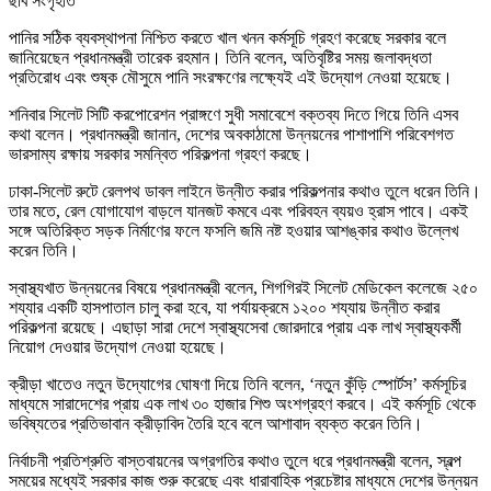
ছবি সংগৃহীত
পানির সঠিক ব্যবস্থাপনা নিশ্চিত করতে খাল খনন কর্মসূচি গ্রহণ করেছে সরকার বলে
জানিয়েছেন প্রধানমন্ত্রী তারেক রহমান। তিনি বলেন, অতিবৃষ্টির সময় জলাবদ্ধতা
প্রতিরোধ এবং শুষ্ক মৌসুমে পানি সংরক্ষণের লক্ষ্যেই এই উদ্যোগ নেওয়া হয়েছে।
শনিবার সিলেট সিটি করপোরেশন প্রাঙ্গণে সুধী সমাবেশে বক্তব্য দিতে গিয়ে তিনি এসব
কথা বলেন। প্রধানমন্ত্রী জানান, দেশের অবকাঠামো উন্নয়নের পাশাপাশি পরিবেশগত
ভারসাম্য রক্ষায় সরকার সমন্বিত পরিকল্পনা গ্রহণ করছে।
ঢাকা-সিলেট রুটে রেলপথ ডাবল লাইনে উন্নীত করার পরিকল্পনার কথাও তুলে ধরেন তিনি।
তার মতে, রেল যোগাযোগ বাড়লে যানজট কমবে এবং পরিবহন ব্যয়ও হ্রাস পাবে। একই
সঙ্গে অতিরিক্ত সড়ক নির্মাণের ফলে ফসলি জমি নষ্ট হওয়ার আশঙ্কার কথাও উল্লেখ
করেন তিনি।
স্বাস্থ্যখাত উন্নয়নের বিষয়ে প্রধানমন্ত্রী বলেন, শিগগিরই সিলেট মেডিকেল কলেজে ২৫০
শয্যার একটি হাসপাতাল চালু করা হবে, যা পর্যায়ক্রমে ১২০০ শয্যায় উন্নীত করার
পরিকল্পনা রয়েছে। এছাড়া সারা দেশে স্বাস্থ্যসেবা জোরদারে প্রায় এক লাখ স্বাস্থ্যকর্মী
নিয়োগ দেওয়ার উদ্যোগ নেওয়া হয়েছে।
ক্রীড়া খাতেও নতুন উদ্যোগের ঘোষণা দিয়ে তিনি বলেন, ‘নতুন কুঁড়ি স্পোর্টস’ কর্মসূচির
মাধ্যমে সারাদেশের প্রায় এক লাখ ৩০ হাজার শিশু অংশগ্রহণ করবে। এই কর্মসূচি থেকে
ভবিষ্যতের প্রতিভাবান ক্রীড়াবিদ তৈরি হবে বলে আশাবাদ ব্যক্ত করেন তিনি।
নির্বাচনী প্রতিশ্রুতি বাস্তবায়নের অগ্রগতির কথাও তুলে ধরে প্রধানমন্ত্রী বলেন, স্বল্প
সময়ের মধ্যেই সরকার কাজ শুরু করেছে এবং ধারাবাহিক প্রচেষ্টার মাধ্যমে দেশের উন্নয়ন