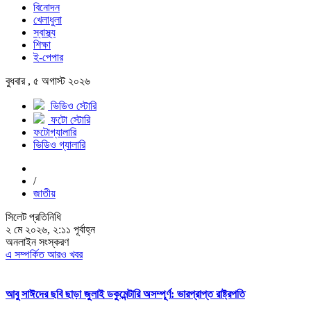
বিনোদন
খেলাধুলা
স্বাস্থ্য
শিক্ষা
ই-পেপার
বুধবার , ৫ অগাস্ট ২০২৬
ভিডিও স্টোরি
ফটো স্টোরি
ফটোগ্যালারি
ভিডিও গ্যালারি
/
জাতীয়
সিলেট প্রতিনিধি
২ মে ২০২৬, ২:১১ পূর্বাহ্ন
অনলাইন সংস্করণ
এ সম্পর্কিত আরও খবর
আবু সাঈদের ছবি ছাড়া জুলাই ডকুমেন্টারি অসম্পূর্ণ: ভারপ্রাপ্ত রাষ্ট্রপতি