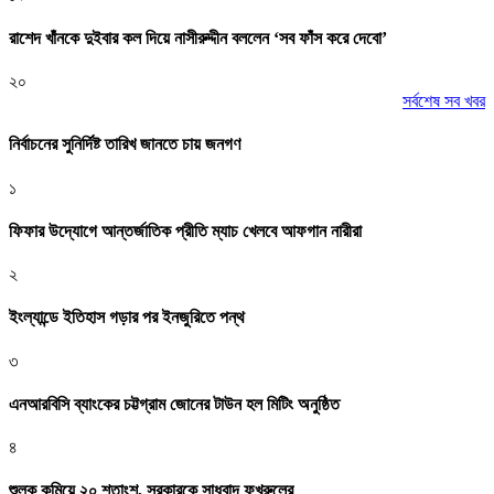
রাশেদ খাঁনকে দুইবার কল দিয়ে নাসীরুদ্দীন বললেন ‘সব ফাঁস করে দেবো’
২০
সর্বশেষ সব খবর
নির্বাচনের সুনির্দিষ্ট তারিখ জানতে চায় জনগণ
১
ফিফার উদ্যোগে আন্তর্জাতিক প্রীতি ম্যাচ খেলবে আফগান নারীরা
২
ইংল্যান্ডে ইতিহাস গড়ার পর ইনজুরিতে পন্থ
৩
এনআরবিসি ব্যাংকের চট্টগ্রাম জোনের টাউন হল মিটিং অনুষ্ঠিত
৪
শুল্ক কমিয়ে ২০ শতাংশ, সরকারকে সাধুবাদ ফখরুলের