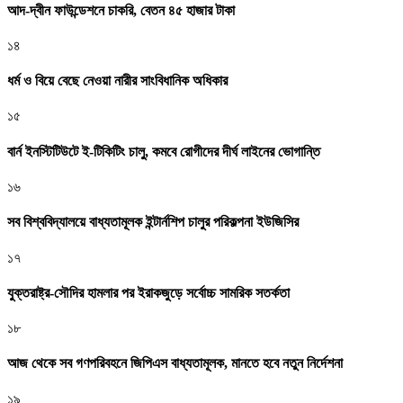
আদ-দ্বীন ফাউন্ডেশনে চাকরি, বেতন ৪৫ হাজার টাকা
১৪
ধর্ম ও বিয়ে বেছে নেওয়া নারীর সাংবিধানিক অধিকার
১৫
বার্ন ইনস্টিটিউটে ই-টিকিটিং চালু, কমবে রোগীদের দীর্ঘ লাইনের ভোগান্তি
১৬
সব বিশ্ববিদ্যালয়ে বাধ্যতামূলক ইন্টার্নশিপ চালুর পরিকল্পনা ইউজিসির
১৭
যুক্তরাষ্ট্র-সৌদির হামলার পর ইরাকজুড়ে সর্বোচ্চ সামরিক সতর্কতা
১৮
আজ থেকে সব গণপরিবহনে জিপিএস বাধ্যতামূলক, মানতে হবে নতুন নির্দেশনা
১৯