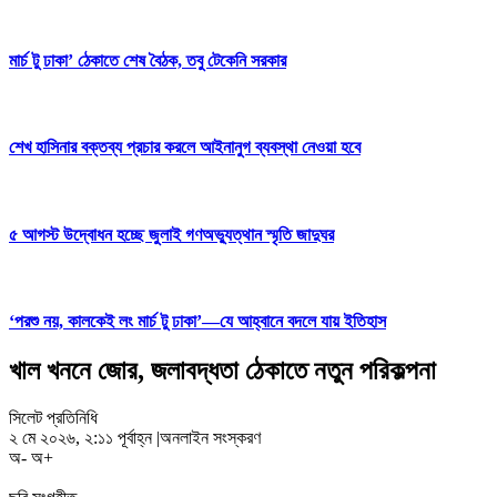
মার্চ টু ঢাকা’ ঠেকাতে শেষ বৈঠক, তবু টেকেনি সরকার
শেখ হাসিনার বক্তব্য প্রচার করলে আইনানুগ ব্যবস্থা নেওয়া হবে
৫ আগস্ট উদ্বোধন হচ্ছে জুলাই গণঅভ্যুত্থান স্মৃতি জাদুঘর
‘পরশু নয়, কালকেই লং মার্চ টু ঢাকা’—যে আহ্বানে বদলে যায় ইতিহাস
খাল খননে জোর, জলাবদ্ধতা ঠেকাতে নতুন পরিকল্পনা
সিলেট প্রতিনিধি
২ মে ২০২৬, ২:১১ পূর্বাহ্ন
|
অনলাইন সংস্করণ
অ-
অ+