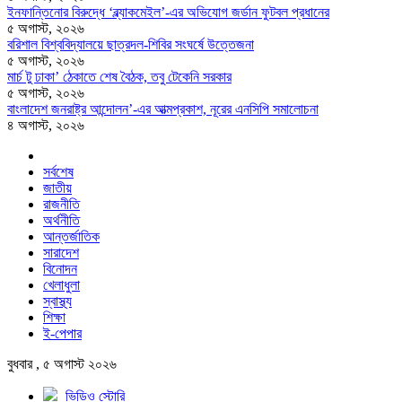
ইনফান্তিনোর বিরুদ্ধে ‘ব্ল্যাকমেইল’-এর অভিযোগ জর্ডান ফুটবল প্রধানের
৫ অগাস্ট, ২০২৬
বরিশাল বিশ্ববিদ্যালয়ে ছাত্রদল-শিবির সংঘর্ষে উত্তেজনা
৫ অগাস্ট, ২০২৬
মার্চ টু ঢাকা’ ঠেকাতে শেষ বৈঠক, তবু টেকেনি সরকার
৫ অগাস্ট, ২০২৬
বাংলাদেশ জনরাষ্ট্র আন্দোলন’-এর আত্মপ্রকাশ, নূরের এনসিপি সমালোচনা
৪ অগাস্ট, ২০২৬
সর্বশেষ
জাতীয়
রাজনীতি
অর্থনীতি
আন্তর্জাতিক
সারাদেশ
বিনোদন
খেলাধুলা
স্বাস্থ্য
শিক্ষা
ই-পেপার
বুধবার , ৫ অগাস্ট ২০২৬
ভিডিও স্টোরি