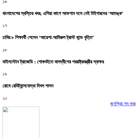
১৬
বাংলাদেশের স্বস্তির খবর, এশিয়া কাপে আফগান দলে নেই টাইগারদের ‘আতঙ্ক’
১৭
ঢাবির ৮ শিক্ষার্থী পেলেন ‘আয়েশা-আমিরুল ট্রাস্ট ফান্ড বৃত্তি’
১৮
মাইলস্টোন ট্রাজেডি : শোকবইতে মালদ্বীপের পররাষ্ট্রমন্ত্রীর স্বাক্ষর
১৯
রোমে রেমিট্যান্সযোদ্ধা দিবস পালন
২০
জনপ্রিয় সব খবর