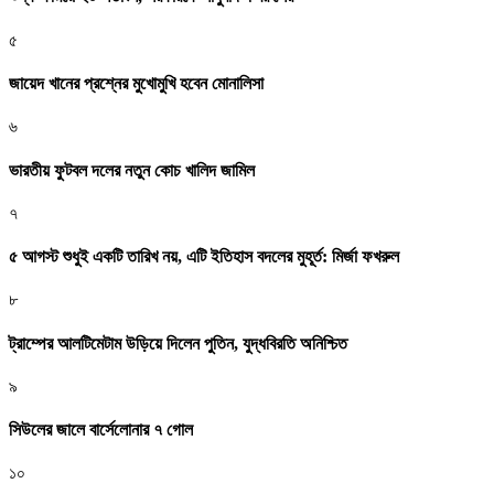
৫
জায়েদ খানের প্রশ্নের মুখোমুখি হবেন মোনালিসা
৬
ভারতীয় ফুটবল দলের নতুন কোচ খালিদ জামিল
৭
৫ আগস্ট শুধুই একটি তারিখ নয়, এটি ইতিহাস বদলের মুহূর্ত: মির্জা ফখরুল
৮
ট্রাম্পের আলটিমেটাম উড়িয়ে দিলেন পুতিন, যুদ্ধবিরতি অনিশ্চিত
৯
সিউলের জালে বার্সেলোনার ৭ গোল
১০