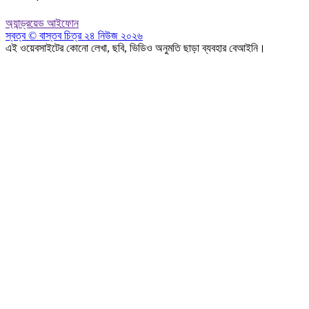
অ্যান্ড্রয়েড
আইফোন
স্বত্ব © বাস্তব চিত্র ২৪ নিউজ ২০২৬
এই ওয়েবসাইটের কোনো লেখা, ছবি, ভিডিও অনুমতি ছাড়া ব্যবহার বেআইনি।