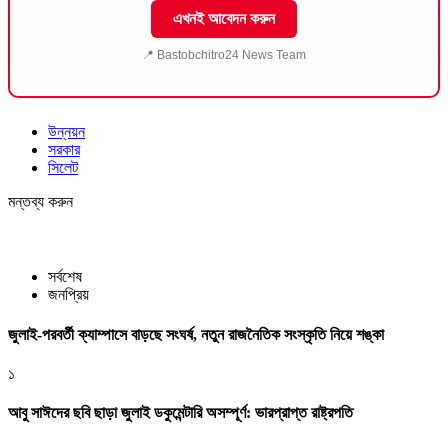
এখনই আবেদন করুন
📍 Bastobchitro24 News Team
উন্নয়ন
সরকার
সিলেট
মন্তব্য করুন
সর্বশেষ
জনপ্রিয়
জুলাই-পরবর্তী ক্যাম্পাসে বাড়ছে সংঘর্ষ, নতুন রাজনৈতিক সংস্কৃতি নিয়ে শঙ্কা
১
আবু সাঈদের ছবি ছাড়া জুলাই ডকুমেন্টারি অসম্পূর্ণ: ভারপ্রাপ্ত রাষ্ট্রপতি