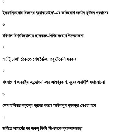
২
ইনফান্তিনোর বিরুদ্ধে ‘ব্ল্যাকমেইল’-এর অভিযোগ জর্ডান ফুটবল প্রধানের
৩
বরিশাল বিশ্ববিদ্যালয়ে ছাত্রদল-শিবির সংঘর্ষে উত্তেজনা
৪
মার্চ টু ঢাকা’ ঠেকাতে শেষ বৈঠক, তবু টেকেনি সরকার
৫
বাংলাদেশ জনরাষ্ট্র আন্দোলন’-এর আত্মপ্রকাশ, নূরের এনসিপি সমালোচনা
৬
শেখ হাসিনার বক্তব্য প্রচার করলে আইনানুগ ব্যবস্থা নেওয়া হবে
৭
জবিতে সংঘর্ষের পর জকসু ভিপি-জিএসকে ক্যাম্পাসছাড়া