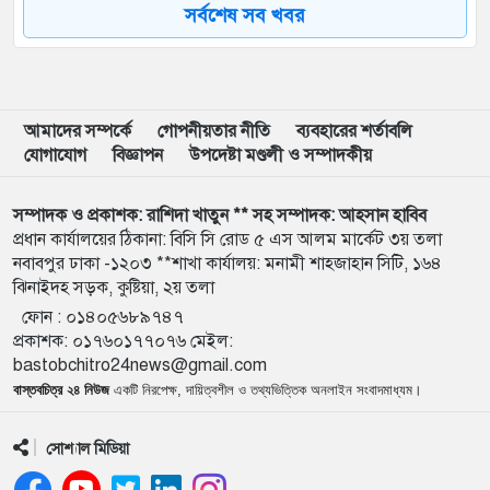
সর্বশেষ সব খবর
৮
ইনফান্তিনোর বিরুদ্ধে ‘ব্ল্যাকমেইল’-এর অভিযোগ জর্ডান
ফুটবল প্রধানের
৯
বরিশাল বিশ্ববিদ্যালয়ে ছাত্রদল-শিবির সংঘর্ষে উত্তেজনা
আমাদের সম্পর্কে
গোপনীয়তার নীতি
ব্যবহারের শর্তাবলি
যোগাযোগ
বিজ্ঞাপন
উপদেষ্টা মণ্ডলী ও সম্পাদকীয়
১০
মার্চ টু ঢাকা’ ঠেকাতে শেষ বৈঠক, তবু টেকেনি সরকার
সম্পাদক ও প্রকাশক: রাশিদা খাতুন ** সহ সম্পাদক: আহসান হাবিব
প্রধান কার্যালয়ের ঠিকানা: বিসি সি রোড ৫ এস আলম মার্কেট ৩য় তলা
১১
বাংলাদেশ জনরাষ্ট্র আন্দোলন’-এর আত্মপ্রকাশ, নূরের
নবাবপুর ঢাকা -১২০৩ **শাখা কার্যালয়: মনামী শাহজাহান সিটি, ১৬৪
ঝিনাইদহ সড়ক, কুষ্টিয়া, ২য় তলা
এনসিপি সমালোচনা
ফোন :
০১৪০৫৬৮৯৭৪৭
প্রকাশক
:
০১৭৬০১৭৭০৭৬
মেইল:
১২
শেখ হাসিনার বক্তব্য প্রচার করলে আইনানুগ ব্যবস্থা নেওয়া
bastobchitro24news@gmail.com
হবে
বাস্তবচিত্র ২৪ নিউজ
একটি নিরপেক্ষ, দায়িত্বশীল ও তথ্যভিত্তিক অনলাইন সংবাদমাধ্যম।
১৩
জবিতে সংঘর্ষের পর জকসু ভিপি-জিএসকে ক্যাম্পাসছাড়া
সোশ্যাল মিডিয়া