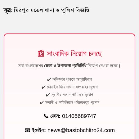
সূত্র:
মিরপুর মডেল থানা ও পুলিশ বিজ্ঞপ্তি
📰 সাংবাদিক নিয়োগ চলছে
সারা বাংলাদেশের
জেলা ও উপজেলা প্রতিনিধি
নিয়োগ দেওয়া হচ্ছে।
✔️ অভিজ্ঞতা থাকলে অগ্রাধিকার
✔️ মোবাইল দিয়ে সংবাদ সংগ্রহের সুযোগ
✔️ স্থানীয় সংবাদ পাঠানোর সুযোগ
✔️ সম্মানী ও অফিসিয়াল পরিচয়পত্র প্রদান
📞 ফোন:
01405689747
📧 ইমেইল:
news@bastobchitro24.com