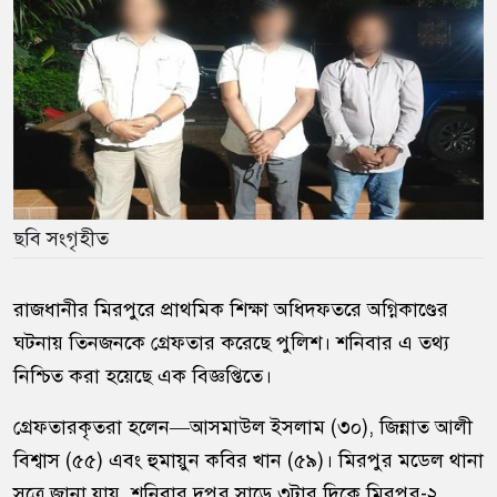
ছবি সংগৃহীত
রাজধানীর মিরপুরে প্রাথমিক শিক্ষা অধিদফতরে অগ্নিকাণ্ডের
ঘটনায় তিনজনকে গ্রেফতার করেছে পুলিশ। শনিবার এ তথ্য
নিশ্চিত করা হয়েছে এক বিজ্ঞপ্তিতে।
গ্রেফতারকৃতরা হলেন—আসমাউল ইসলাম (৩০), জিন্নাত আলী
বিশ্বাস (৫৫) এবং হুমায়ুন কবির খান (৫৯)। মিরপুর মডেল থানা
সূত্রে জানা যায়, শনিবার দুপুর সাড়ে ৩টার দিকে মিরপুর-২