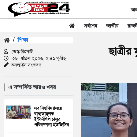
আজক
সর্বশেষ
জাতীয়
রাজন
/
শিক্ষা
ছাত্রীর
ডেস্ক রিপোর্ট
২৮ এপ্রিল ২০২৬, ২:৪১ পূর্বাহ্ন
অনলাইন সংস্করণ
এ সম্পর্কিত আরও খবর
সব বিশ্ববিদ্যালয়ে
বাধ্যতামূলক
ইন্টার্নশিপ চালুর
পরিকল্পনা ইউজিসির