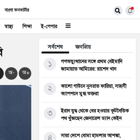
বাংলা কনভার্টার
স্বাস্থ্য
শিক্ষা
ই-পেপার
সর্বশেষ
জনপ্রিয়
ি
১
গণঅভ্যুত্থানের সঙ্গে প্রথম বেইমানি
জামায়াত আমিরের: রাশেদ খান
অ-
অ+
২
কালো গাউনে নুসরাত ফারিয়া, সাহসী
ক্যাপশনে মুগ্ধ ভক্তরা
৩
ইরান যুদ্ধ থেকে বের হওয়ার কূটনৈতিক
পথ খুঁজছেন জেনারেল ড্যান কেইন
৪
সারা দেশে বোমা হামলার আশঙ্কা,