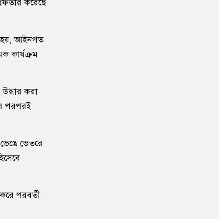
্রেফতার করেছে
১০
জুলাই-পরবর্তী ক্যাম্পাসে বাড়ছে
সংঘর্ষ, নতুন রাজনৈতিক সংস্কৃতি নিয়ে
শঙ্কা
য়া হয়, আইনগত
িক কার্যক্রম
১১
আবু সাঈদের ছবি ছাড়া জুলাই
ডকুমেন্টারি অসম্পূর্ণ: ভারপ্রাপ্ত রাষ্ট্রপতি
উদ্ধার করা
১২
ইনফান্তিনোর বিরুদ্ধে ‘ব্ল্যাকমেইল’-এর
লার পরপরই
অভিযোগ জর্ডান ফুটবল প্রধানের
১৩
বরিশাল বিশ্ববিদ্যালয়ে ছাত্রদল-শিবির
া ভেঙে ভেতরে
সংঘর্ষে উত্তেজনা
হিসেবে
১৪
মার্চ টু ঢাকা’ ঠেকাতে শেষ বৈঠক, তবু
টেকেনি সরকার
 করে পরবর্তী
১৫
বাংলাদেশ জনরাষ্ট্র আন্দোলন’-এর