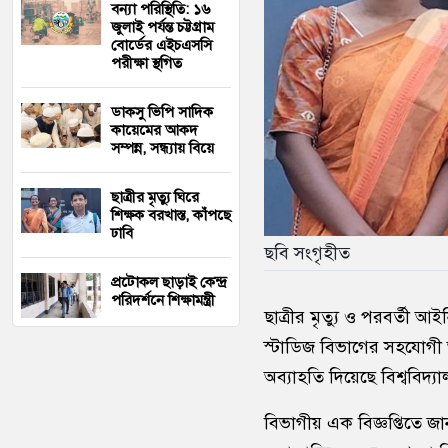
বন্যা পরিস্থিতি: ১৬
জুলাই পর্যন্ত চট্টগ্রাম
বোর্ডের এইচএসসি
পরীক্ষা স্থগিত
ডাকসু ভিপি সাদিক
কায়েমের আকদ
সম্পন্ন, সন্ধ্যায় বিয়ে
ছাত্রীর মৃত্যু ঘিরে
শিক্ষক বরখাস্ত, কাঁপছে
ঢাবি
ছবি সংগৃহীত
প্রটোকল ছাড়াই কেন্দ্র
পরিদর্শনে শিক্ষামন্ত্রী
ছাত্রীর মৃত্যু ও পরবর্তী আই
স্টাডিজ বিভাগের সহযোগী অ
অব্যাহতি দিয়েছে বিশ্ববিদ্য
বিভাগীয় এক বিজ্ঞপ্তিতে জা