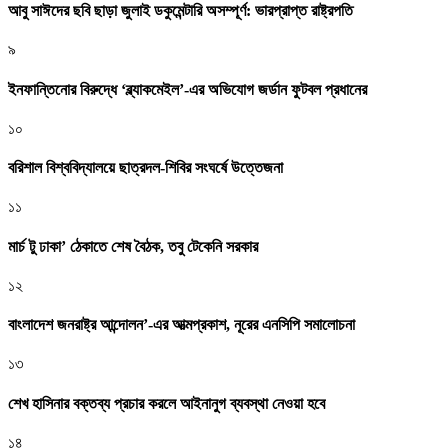
আবু সাঈদের ছবি ছাড়া জুলাই ডকুমেন্টারি অসম্পূর্ণ: ভারপ্রাপ্ত রাষ্ট্রপতি
৯
ইনফান্তিনোর বিরুদ্ধে ‘ব্ল্যাকমেইল’-এর অভিযোগ জর্ডান ফুটবল প্রধানের
১০
বরিশাল বিশ্ববিদ্যালয়ে ছাত্রদল-শিবির সংঘর্ষে উত্তেজনা
১১
মার্চ টু ঢাকা’ ঠেকাতে শেষ বৈঠক, তবু টেকেনি সরকার
১২
বাংলাদেশ জনরাষ্ট্র আন্দোলন’-এর আত্মপ্রকাশ, নূরের এনসিপি সমালোচনা
১৩
শেখ হাসিনার বক্তব্য প্রচার করলে আইনানুগ ব্যবস্থা নেওয়া হবে
১৪