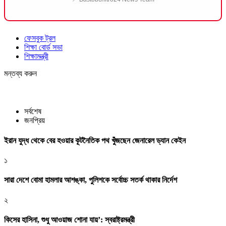
ফেসবুক ট্রল
শিক্ষা বোর্ড সভা
শিক্ষামন্ত্রী
মন্তব্য করুন
সর্বশেষ
জনপ্রিয়
ইরান যুদ্ধ থেকে বের হওয়ার কূটনৈতিক পথ খুঁজছেন জেনারেল ড্যান কেইন
১
সারা দেশে বোমা হামলার আশঙ্কা, পুলিশকে সর্বোচ্চ সতর্ক থাকার নির্দেশ
২
কিসের হাসিনা, শুধু আওয়াজ শোনা যায়’: স্বরাষ্ট্রমন্ত্রী