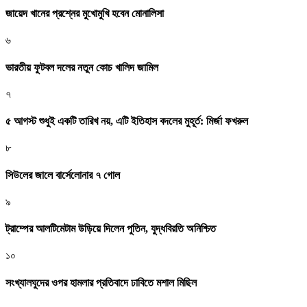
জায়েদ খানের প্রশ্নের মুখোমুখি হবেন মোনালিসা
৬
ভারতীয় ফুটবল দলের নতুন কোচ খালিদ জামিল
৭
৫ আগস্ট শুধুই একটি তারিখ নয়, এটি ইতিহাস বদলের মুহূর্ত: মির্জা ফখরুল
৮
সিউলের জালে বার্সেলোনার ৭ গোল
৯
ট্রাম্পের আলটিমেটাম উড়িয়ে দিলেন পুতিন, যুদ্ধবিরতি অনিশ্চিত
১০
সংখ্যালঘুদের ওপর হামলার প্রতিবাদে ঢাবিতে মশাল মিছিল