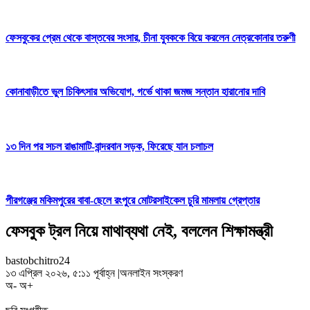
ফেসবুকের প্রেম থেকে বাস্তবের সংসার, চীনা যুবককে বিয়ে করলেন নেত্রকোনার তরুণী
কোনাবাড়ীতে ভুল চিকিৎসার অভিযোগ, গর্ভে থাকা জমজ সন্তান হারানোর দাবি
১৩ দিন পর সচল রাঙামাটি-বান্দরবান সড়ক, ফিরেছে যান চলাচল
পীরগঞ্জের মকিমপুরের বাবা-ছেলে রংপুরে মোটরসাইকেল চুরি মামলায় গ্রেপ্তার
ফেসবুক ট্রল নিয়ে মাথাব্যথা নেই, বললেন শিক্ষামন্ত্রী
bastobchitro24
১৩ এপ্রিল ২০২৬, ৫:১১ পূর্বাহ্ন
|
অনলাইন সংস্করণ
অ-
অ+