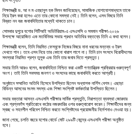
ছবি সংগৃহীত
শিক্ষামন্ত্রী
ড. আ ন ম এহছানুল হক মিলন
জানিয়েছেন, সামাজিক যোগাযোগমাধ্যমে তাকে
নিয়ে ট্রল করা হলেও এতে তার কোনো সমস্যা নেই। তিনি বলেন, এসব বিষয়ে তিনি
বিব্রত নন বরং জবাবদিহিতার মধ্যেই থাকতে চান।
সোমবার দুপুরে
যশোর পিটিআই অডিটরিয়াম
-এ এসএসসি ও সমমান পরীক্ষা-২০২৬
উপলক্ষে আয়োজিত এক মতবিনিময় সভায় প্রধান অতিথির বক্তব্যে তিনি এ কথা বলেন।
শিক্ষামন্ত্রী বলেন, তিনি নিয়মিত ফেসবুকে নিজের বিষয়ে নানা ধরনের মন্তব্য ও ট্রল
দেখতে পান। তবে এসব নিয়ে তার কোনো খারাপ লাগে না। তিনি চান সংসদে বিরোধীদলের
সদস্যরা নিয়মিত প্রশ্ন তুলুক এবং তিনি তার জবাব দিতে প্রস্তুত।
সভায় তিনি আরও বলেন, জবাবদিহিতা নিশ্চিত করা একটি গণতান্ত্রিক প্রক্রিয়ার গুরুত্বপূর্ণ
অংশ। তাই তিনি সবসময় জনগণ ও সংসদের কাছে জবাবদিহি করতে আগ্রহী।
অনুষ্ঠানে সম্মানিত অতিথি হিসেবে উপস্থিত ছিলেন
অধ্যাপক নার্গিস বেগম
। এছাড়া
বিভিন্ন আসনের সংসদ সদস্য এবং শিক্ষা সংশ্লিষ্ট কর্মকর্তারা উপস্থিত ছিলেন।
সভায় বক্তারা আসন্ন এসএসসি পরীক্ষার সার্বিক প্রস্তুতি, নিরাপত্তা ব্যবস্থা জোরদার
এবং প্রশ্নফাঁস প্রতিরোধে কঠোর নজরদারির ওপর গুরুত্বারোপ করেন। শিক্ষার্থীদের জন্য
স্বচ্ছ ও সহনশীল পরিবেশ নিশ্চিত করতে সংশ্লিষ্টদের প্রয়োজনীয় নির্দেশনাও দেওয়া হয়।
জানা গেছে, চলতি বছরে যশোর বোর্ডে মোট ২৯৯টি কেন্দ্রে এসএসসি পরীক্ষা অনুষ্ঠিত
হবে।