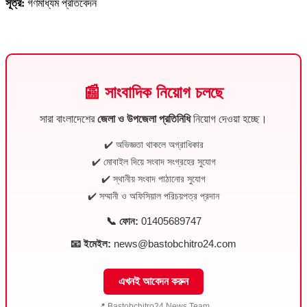
সূত্র:
গণমাধ্যম প্রতিবেদন
📰 সাংবাদিক নিয়োগ চলছে
সারা বাংলাদেশের
জেলা ও উপজেলা প্রতিনিধি
নিয়োগ দেওয়া হচ্ছে।
✔️ অভিজ্ঞতা থাকলে অগ্রাধিকার
✔️ মোবাইল দিয়ে সংবাদ সংগ্রহের সুযোগ
✔️ স্থানীয় সংবাদ পাঠানোর সুযোগ
✔️ সম্মানী ও অফিসিয়াল পরিচয়পত্র প্রদান
📞 ফোন:
01405689747
📧 ইমেইল:
news@bastobchitro24.com
এখনই আবেদন করুন
📍 Bastobchitro24 News Team