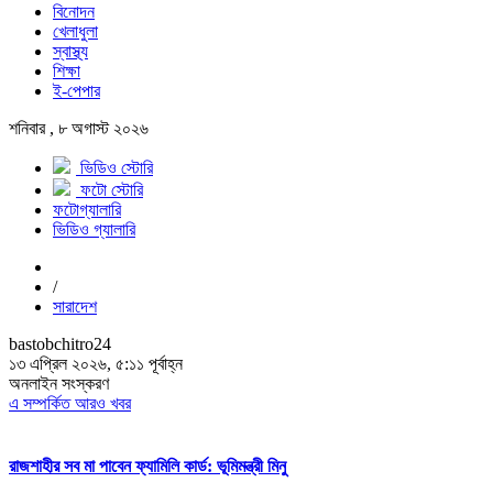
বিনোদন
খেলাধুলা
স্বাস্থ্য
শিক্ষা
ই-পেপার
শনিবার , ৮ অগাস্ট ২০২৬
ভিডিও স্টোরি
ফটো স্টোরি
ফটোগ্যালারি
ভিডিও গ্যালারি
/
সারাদেশ
bastobchitro24
১৩ এপ্রিল ২০২৬, ৫:১১ পূর্বাহ্ন
অনলাইন সংস্করণ
এ সম্পর্কিত আরও খবর
রাজশাহীর সব মা পাবেন ফ্যামিলি কার্ড: ভূমিমন্ত্রী মিনু