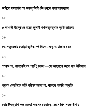
জবিতে সংঘর্ষের পর জকসু ভিপি-জিএসকে ক্যাম্পাসছাড়া
১৫
৫ আগস্ট উদ্বোধন হচ্ছে জুলাই গণঅভ্যুত্থান স্মৃতি জাদুঘর
১৬
ভেনেজুয়েলায় জোড়া ভূমিকম্পে নিহত বেড়ে ৬ হাজার ১২৫
১৭
‘পরশু নয়, কালকেই লং মার্চ টু ঢাকা’—যে আহ্বানে বদলে যায় ইতিহাস
১৮
প্রথম শ্রেণিতে ভর্তি পরীক্ষা হচ্ছে না, থাকছে লটারি পদ্ধতি
১৯
হোয়াটসঅ্যাপ কল রেকর্ড করবেন যেভাবে, জেনে নিন সহজ উপায়