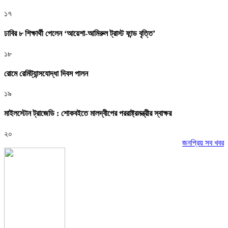
১৭
ঢাবির ৮ শিক্ষার্থী পেলেন ‘আয়েশা-আমিরুল ট্রাস্ট ফান্ড বৃত্তি’
১৮
রোমে রেমিট্যান্সযোদ্ধা দিবস পালন
১৯
মাইলস্টোন ট্রাজেডি : শোকবইতে মালদ্বীপের পররাষ্ট্রমন্ত্রীর স্বাক্ষর
২০
জনপ্রিয় সব খবর