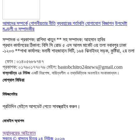
আমাদের সম্পর্কে
গোপনীয়তার নীতি
ব্যবহারের শর্তাবলি
যোগাযোগ
বিজ্ঞাপন
উপদেষ্টা
মণ্ডলী ও সম্পাদকীয়
সম্পাদক ও প্রকাশক: রাশিদা খাতুন ** সহ সম্পাদক: আহসান হাবিব
প্রধান কার্যালয়ের ঠিকানা: বিসি সি রোড ৫ এস আলম মার্কেট ৩য় তলা নবাবপুর ঢাকা
-১২০৩ **শাখা কার্যালয়: মনামী শাহজাহান সিটি, ১৬৪ ঝিনাইদহ সড়ক, কুষ্টিয়া, ২য় তলা
ফোন :
০১৪০৫৬৮৯৭৪৭
প্রকাশক
:
০১৭৬০১৭৭০৭৬
মেইল:
bastobchitro24news@gmail.com
বাস্তবচিত্র ২৪ নিউজ
একটি নিরপেক্ষ, দায়িত্বশীল ও তথ্যভিত্তিক অনলাইন সংবাদমাধ্যম।
সোশ্যাল মিডিয়া
নিউজলেটার
প্রতিদিন মেইলে আপডেট পেতে সাবস্ক্রাইব করুন।
মোবাইল অ্যাপস
অ্যান্ড্রয়েড
আইফোন
স্বত্ব © বাস্তব চিত্র ২৪ নিউজ ২০২৬