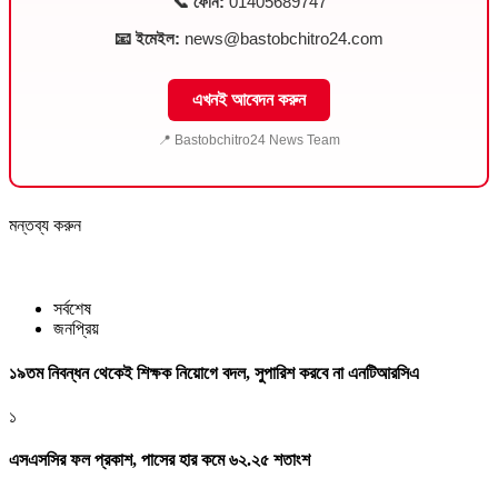
📞 ফোন:
01405689747
📧 ইমেইল:
news@bastobchitro24.com
এখনই আবেদন করুন
📍 Bastobchitro24 News Team
মন্তব্য করুন
সর্বশেষ
জনপ্রিয়
১৯তম নিবন্ধন থেকেই শিক্ষক নিয়োগে বদল, সুপারিশ করবে না এনটিআরসিএ
১
এসএসসির ফল প্রকাশ, পাসের হার কমে ৬২.২৫ শতাংশ