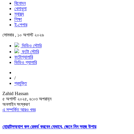
বিনোদন
খেলাধুলা
স্বাস্থ্য
শিক্ষা
ই-পেপার
সোমবার , ১০ অগাস্ট ২০২৬
ভিডিও স্টোরি
ফটো স্টোরি
ফটোগ্যালারি
ভিডিও গ্যালারি
/
প্রযুক্তি
Zahid Hassan
৫ অগাস্ট ২০২৫, ৬:০৩ অপরাহ্ন
অনলাইন সংস্করণ
এ সম্পর্কিত আরও খবর
হোয়াটসঅ্যাপ কল রেকর্ড করবেন যেভাবে, জেনে নিন সহজ উপায়