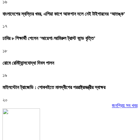
১৬
বাংলাদেশের স্বস্তির খবর, এশিয়া কাপে আফগান দলে নেই টাইগারদের ‘আতঙ্ক’
১৭
ঢাবির ৮ শিক্ষার্থী পেলেন ‘আয়েশা-আমিরুল ট্রাস্ট ফান্ড বৃত্তি’
১৮
রোমে রেমিট্যান্সযোদ্ধা দিবস পালন
১৯
মাইলস্টোন ট্রাজেডি : শোকবইতে মালদ্বীপের পররাষ্ট্রমন্ত্রীর স্বাক্ষর
২০
জনপ্রিয় সব খবর