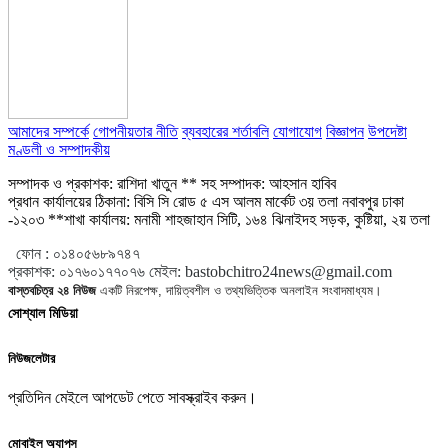
আমাদের সম্পর্কে
গোপনীয়তার নীতি
ব্যবহারের শর্তাবলি
যোগাযোগ
বিজ্ঞাপন
উপদেষ্টা
মণ্ডলী ও সম্পাদকীয়
সম্পাদক ও প্রকাশক: রাশিদা খাতুন ** সহ সম্পাদক: আহসান হাবিব
প্রধান কার্যালয়ের ঠিকানা: বিসি সি রোড ৫ এস আলম মার্কেট ৩য় তলা নবাবপুর ঢাকা
-১২০৩ **শাখা কার্যালয়: মনামী শাহজাহান সিটি, ১৬৪ ঝিনাইদহ সড়ক, কুষ্টিয়া, ২য় তলা
ফোন :
০১৪০৫৬৮৯৭৪৭
প্রকাশক
:
০১৭৬০১৭৭০৭৬
মেইল:
bastobchitro24news@gmail.com
বাস্তবচিত্র ২৪ নিউজ
একটি নিরপেক্ষ, দায়িত্বশীল ও তথ্যভিত্তিক অনলাইন সংবাদমাধ্যম।
সোশ্যাল মিডিয়া
নিউজলেটার
প্রতিদিন মেইলে আপডেট পেতে সাবস্ক্রাইব করুন।
মোবাইল অ্যাপস