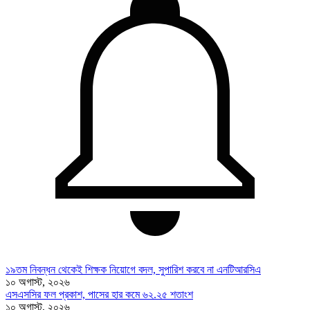
১৯তম নিবন্ধন থেকেই শিক্ষক নিয়োগে বদল, সুপারিশ করবে না এনটিআরসিএ
১০ অগাস্ট, ২০২৬
এসএসসির ফল প্রকাশ, পাসের হার কমে ৬২.২৫ শতাংশ
১০ অগাস্ট, ২০২৬