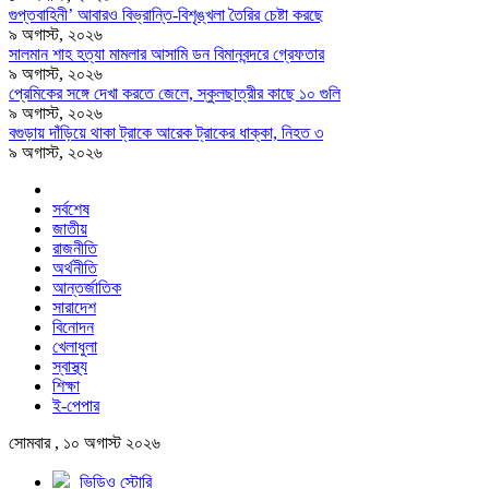
গুপ্তবাহিনী’ আবারও বিভ্রান্তি-বিশৃঙ্খলা তৈরির চেষ্টা করছে
৯ অগাস্ট, ২০২৬
সালমান শাহ হত্যা মামলার আসামি ডন বিমানবন্দরে গ্রেফতার
৯ অগাস্ট, ২০২৬
প্রেমিকের সঙ্গে দেখা করতে জেলে, স্কুলছাত্রীর কাছে ১০ গুলি
৯ অগাস্ট, ২০২৬
বগুড়ায় দাঁড়িয়ে থাকা ট্রাকে আরেক ট্রাকের ধাক্কা, নিহত ৩
৯ অগাস্ট, ২০২৬
সর্বশেষ
জাতীয়
রাজনীতি
অর্থনীতি
আন্তর্জাতিক
সারাদেশ
বিনোদন
খেলাধুলা
স্বাস্থ্য
শিক্ষা
ই-পেপার
সোমবার , ১০ অগাস্ট ২০২৬
ভিডিও স্টোরি