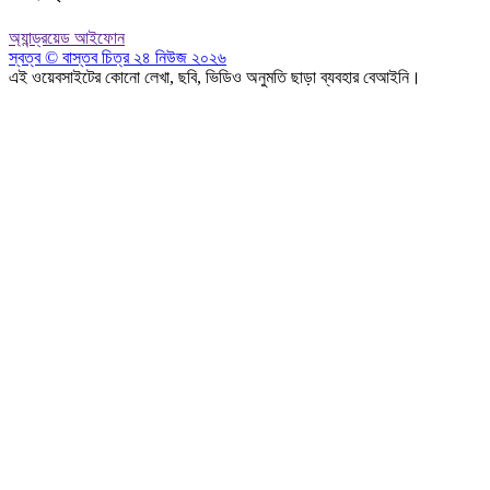
অ্যান্ড্রয়েড
আইফোন
স্বত্ব © বাস্তব চিত্র ২৪ নিউজ ২০২৬
এই ওয়েবসাইটের কোনো লেখা, ছবি, ভিডিও অনুমতি ছাড়া ব্যবহার বেআইনি।