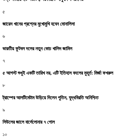
৫
জায়েদ খানের প্রশ্নের মুখোমুখি হবেন মোনালিসা
৬
ভারতীয় ফুটবল দলের নতুন কোচ খালিদ জামিল
৭
৫ আগস্ট শুধুই একটি তারিখ নয়, এটি ইতিহাস বদলের মুহূর্ত: মির্জা ফখরুল
৮
ট্রাম্পের আলটিমেটাম উড়িয়ে দিলেন পুতিন, যুদ্ধবিরতি অনিশ্চিত
৯
সিউলের জালে বার্সেলোনার ৭ গোল
১০