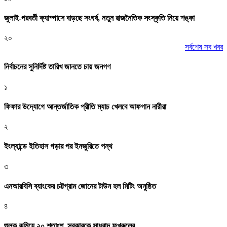
জুলাই-পরবর্তী ক্যাম্পাসে বাড়ছে সংঘর্ষ, নতুন রাজনৈতিক সংস্কৃতি নিয়ে শঙ্কা
২০
সর্বশেষ সব খবর
নির্বাচনের সুনির্দিষ্ট তারিখ জানতে চায় জনগণ
১
ফিফার উদ্যোগে আন্তর্জাতিক প্রীতি ম্যাচ খেলবে আফগান নারীরা
২
ইংল্যান্ডে ইতিহাস গড়ার পর ইনজুরিতে পন্থ
৩
এনআরবিসি ব্যাংকের চট্টগ্রাম জোনের টাউন হল মিটিং অনুষ্ঠিত
৪
শুল্ক কমিয়ে ২০ শতাংশ, সরকারকে সাধুবাদ ফখরুলের