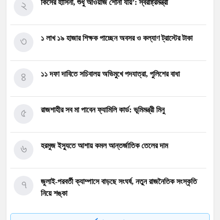
২
কিসের হাসিনা, শুধু আওয়াজ শোনা যায়’: স্বরাষ্ট্রমন্ত্রী
৩
১ লাখ ১৯ হাজার শিক্ষক পাচ্ছেন অবসর ও কল্যাণ ট্রাস্টের টাকা
৪
১১ দফা দাবিতে সচিবালয় অভিমুখে পদযাত্রা, পুলিশের বাধা
৫
রাজশাহীর সব মা পাবেন ফ্যামিলি কার্ড: ভূমিমন্ত্রী মিনু
৬
হরমুজ ইস্যুতে আশায় কমল আন্তর্জাতিক তেলের দাম
৭
জুলাই-পরবর্তী ক্যাম্পাসে বাড়ছে সংঘর্ষ, নতুন রাজনৈতিক সংস্কৃতি
নিয়ে শঙ্কা