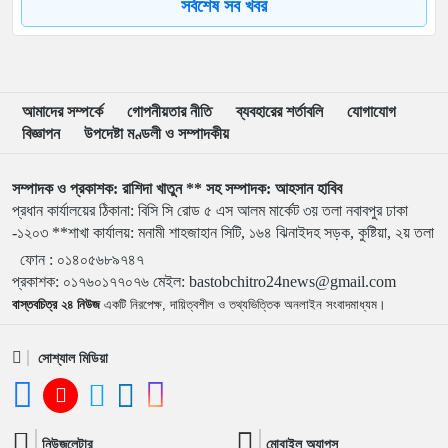
৮
আবু সাঈদের ছবি ছাড়া জুলাই ডকুমেন্টারি অসম্পূর্ণ: ভারপ্রাপ্ত
সর্বশেষ সব খবর
রাষ্ট্রপতি
৯
ইনফান্তিনোর বিরুদ্ধে ‘ব্ল্যাকমেইল’-এর অভিযোগ জর্ডান ফুটবল
প্রধানের
আমাদের সম্পর্কে
গোপনীয়তার নীতি
ব্যবহারের শর্তাবলি
যোগাযোগ
বিজ্ঞাপন
উপদেষ্টা মণ্ডলী ও সম্পাদকীয়
১০
বরিশাল বিশ্ববিদ্যালয়ে ছাত্রদল-শিবির সংঘর্ষে উত্তেজনা
সম্পাদক ও প্রকাশক: রাশিদা খাতুন ** সহ সম্পাদক: আহসান হাবিব
প্রধান কার্যালয়ের ঠিকানা: বিসি সি রোড ৫ এস আলম মার্কেট ৩য় তলা নবাবপুর ঢাকা
১১
মার্চ টু ঢাকা’ ঠেকাতে শেষ বৈঠক, তবু টেকেনি সরকার
-১২০৩ **শাখা কার্যালয়: মনামী শাহজাহান সিটি, ১৬৪ ঝিনাইদহ সড়ক, কুষ্টিয়া, ২য় তলা
ফোন :
০১৪০৫৬৮৯৭৪৭
প্রকাশক
:
০১৭৬০১৭৭০৭৬
মেইল:
bastobchitro24news@gmail.com
১২
বাংলাদেশ জনরাষ্ট্র আন্দোলন’-এর আত্মপ্রকাশ, নূরের এনসিপি
বাস্তবচিত্র ২৪ নিউজ
একটি নিরপেক্ষ, দায়িত্বশীল ও তথ্যভিত্তিক অনলাইন সংবাদমাধ্যম।
সমালোচনা
সোশ্যাল মিডিয়া
১৩
শেখ হাসিনার বক্তব্য প্রচার করলে আইনানুগ ব্যবস্থা নেওয়া হবে
নিউজলেটার
মোবাইল অ্যাপস