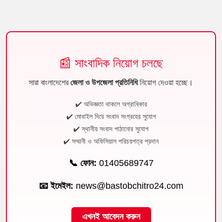
📰 সাংবাদিক নিয়োগ চলছে
সারা বাংলাদেশের
জেলা ও উপজেলা প্রতিনিধি
নিয়োগ দেওয়া হচ্ছে।
✔️ অভিজ্ঞতা থাকলে অগ্রাধিকার
✔️ মোবাইল দিয়ে সংবাদ সংগ্রহের সুযোগ
✔️ স্থানীয় সংবাদ পাঠানোর সুযোগ
✔️ সম্মানী ও অফিসিয়াল পরিচয়পত্র প্রদান
📞 ফোন:
01405689747
📧 ইমেইল:
news@bastobchitro24.com
এখনই আবেদন করুন