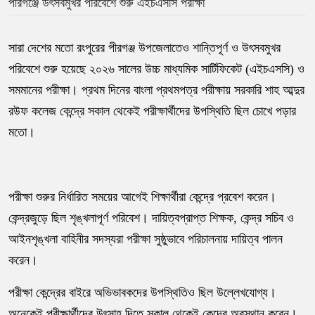
পীরগঞ্জে উৎসবমুখর পরিবেশে শুরু এইচএসসি পরীক্ষা
সারা দেশের মতো রংপুরের পীরগঞ্জ উপজেলাতেও শান্তিপূর্ণ ও উৎসবমুখর
পরিবেশে শুরু হয়েছে ২০২৬ সালের উচ্চ মাধ্যমিক সার্টিফিকেট (এইচএসসি) ও
সমমানের পরীক্ষা। প্রথম দিনের বাংলা প্রথমপত্র পরীক্ষায় সরকারি শাহ আব্দুর
রউফ কলেজ কেন্দ্রে সকাল থেকেই পরীক্ষার্থীদের উপস্থিতি ছিল চোখে পড়ার
মতো।
পরীক্ষা শুরুর নির্ধারিত সময়ের আগেই শিক্ষার্থীরা কেন্দ্রে প্রবেশ করেন।
কেন্দ্রজুড়ে ছিল শৃঙ্খলাপূর্ণ পরিবেশ। দায়িত্বপ্রাপ্ত শিক্ষক, কেন্দ্র সচিব ও
আইনশৃঙ্খলা বাহিনীর সদস্যরা পরীক্ষা সুষ্ঠুভাবে পরিচালনায় দায়িত্ব পালন
করেন।
পরীক্ষা কেন্দ্রের বাইরে অভিভাবকদের উপস্থিতিও ছিল উল্লেখযোগ্য।
অনেকেই পরীক্ষার্থীদের উৎসাহ দিতে সকাল থেকেই কেন্দ্রে অবস্থান করেন।