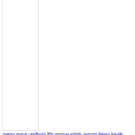
আমাদের সম্পর্কে
গোপনীয়তার নীতি
ব্যবহারের শর্তাবলি
যোগাযোগ
বিজ্ঞাপন
উপদেষ্টা