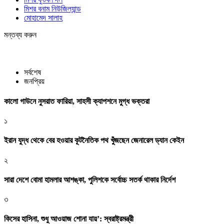
মিশর বনাম নিউজিল্যান্ড
মোহামেদ সালাহ
মন্তব্য করুন
সর্বশেষ
জনপ্রিয়
কালো গাউনে নুসরাত ফারিয়া, সাহসী ক্যাপশনে মুগ্ধ ভক্তরা
১
ইরান যুদ্ধ থেকে বের হওয়ার কূটনৈতিক পথ খুঁজছেন জেনারেল ড্যান কেইন
২
সারা দেশে বোমা হামলার আশঙ্কা, পুলিশকে সর্বোচ্চ সতর্ক থাকার নির্দেশ
৩
কিসের হাসিনা, শুধু আওয়াজ শোনা যায়’: স্বরাষ্ট্রমন্ত্রী