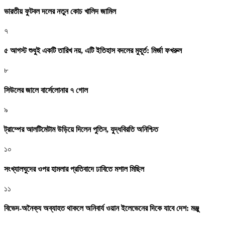
ভারতীয় ফুটবল দলের নতুন কোচ খালিদ জামিল
৭
৫ আগস্ট শুধুই একটি তারিখ নয়, এটি ইতিহাস বদলের মুহূর্ত: মির্জা ফখরুল
৮
সিউলের জালে বার্সেলোনার ৭ গোল
৯
ট্রাম্পের আলটিমেটাম উড়িয়ে দিলেন পুতিন, যুদ্ধবিরতি অনিশ্চিত
১০
সংখ্যালঘুদের ওপর হামলার প্রতিবাদে ঢাবিতে মশাল মিছিল
১১
বিভেদ-অনৈক্য অব্যাহত থাকলে অনিবার্য ওয়ান ইলেভেনের দিকে যাবে দেশ: মঞ্জু