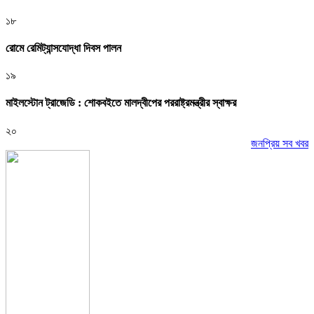
১৮
রোমে রেমিট্যান্সযোদ্ধা দিবস পালন
১৯
মাইলস্টোন ট্রাজেডি : শোকবইতে মালদ্বীপের পররাষ্ট্রমন্ত্রীর স্বাক্ষর
২০
জনপ্রিয় সব খবর