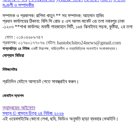
মণ্ডলী ও সম্পাদকীয়
সম্পাদক ও প্রকাশক: রাশিদা খাতুন ** সহ সম্পাদক: আহসান হাবিব
প্রধান কার্যালয়ের ঠিকানা: বিসি সি রোড ৫ এস আলম মার্কেট ৩য় তলা নবাবপুর ঢাকা
-১২০৩ **শাখা কার্যালয়: মনামী শাহজাহান সিটি, ১৬৪ ঝিনাইদহ সড়ক, কুষ্টিয়া, ২য় তলা
ফোন :
০১৪০৫৬৮৯৭৪৭
প্রকাশক
:
০১৭৬০১৭৭০৭৬
মেইল:
bastobchitro24news@gmail.com
বাস্তবচিত্র ২৪ নিউজ
একটি নিরপেক্ষ, দায়িত্বশীল ও তথ্যভিত্তিক অনলাইন সংবাদমাধ্যম।
সোশ্যাল মিডিয়া
নিউজলেটার
প্রতিদিন মেইলে আপডেট পেতে সাবস্ক্রাইব করুন।
মোবাইল অ্যাপস
অ্যান্ড্রয়েড
আইফোন
স্বত্ব © বাস্তব চিত্র ২৪ নিউজ ২০২৬
এই ওয়েবসাইটের কোনো লেখা, ছবি, ভিডিও অনুমতি ছাড়া ব্যবহার বেআইনি।