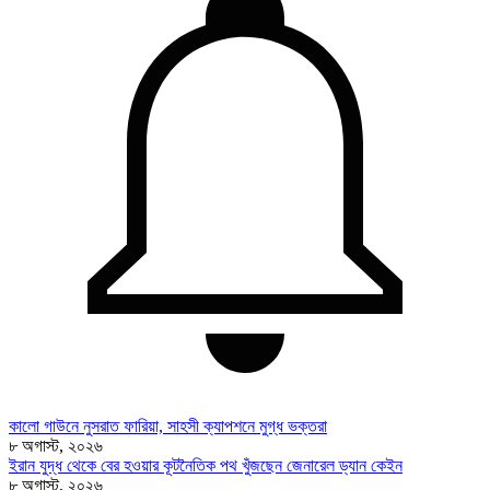
কালো গাউনে নুসরাত ফারিয়া, সাহসী ক্যাপশনে মুগ্ধ ভক্তরা
৮ অগাস্ট, ২০২৬
ইরান যুদ্ধ থেকে বের হওয়ার কূটনৈতিক পথ খুঁজছেন জেনারেল ড্যান কেইন
৮ অগাস্ট, ২০২৬