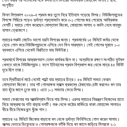
গোল করার পর সতীর্থদের সঙ্গে উদযাপনে মিশরের অধিনায়ক মোহামেদ সালাহ। ছবি:
সংগৃহীত
ফিফা বিশ্বকাপ ২০২৬-এ প্রথম জয় তুলে নিয়ে ইতিহাস গড়েছে মিশর। নিউজিল্যান্ডের
বিপক্ষে পিছিয়ে পড়েও দুর্দান্ত প্রত্যাবর্তন করে ৩-১ গোলের জয় পেয়েছে আফ্রিকার
দেশটি। ম্যাচে গোল করেছেন মোস্তাফা জিকো, মোহামেদ সালাহ ও বদলি নেমে মাহমুদ
হাসান ত্রেজেগে।
ম্যাচের শুরুটা মোটেও ভালো হয়নি মিশরের জন্য। প্রথমার্ধের ১৫ মিনিটে কর্নার থেকে
হেডে গোল করে নিউজিল্যান্ডকে এগিয়ে দেন ফিন সারম্যান। সেই গোলের সুবাদে ১-০
ব্যবধানে এগিয়ে থেকেই বিরতিতে যায় কিউইরা।
প্রথমার্ধে মিশরের আক্রমণভাগ তেমন কার্যকর ছিল না। অন্যদিকে রক্ষণে সংগঠিত ফুটবল
খেলতে থাকে নিউজিল্যান্ড। ফলে ইতিহাসের প্রথম বিশ্বকাপ জয় থেকে মাত্র ৪৫ মিনিট
দূরে ছিল তারা।
তবে দ্বিতীয়ার্ধে মাঠে নেমেই পাল্টে যায় ম্যাচের চিত্র। ৫৬ মিনিটে সমতা ফেরান
মোস্তাফা জিকো। তার শট গোলরক্ষক ম্যাক্স ক্রকম্বে ঠেকানোর চেষ্টা করলেও বল তার
হাত ছুঁয়ে জালে ঢুকে যায়। এতে ১-১ সমতায় ফেরে মিশর।
সমতা ফেরানোর পর আত্মবিশ্বাস ফিরে পায় মিশর। এরপর ম্যাচের নিয়ন্ত্রণ নিজেদের হাতে
নিয়ে আক্রমণের গতি বাড়ায় দলটি। শুরু থেকে কঠোর মার্কিংয়ে থাকা মোহামেদ সালাহও
ধীরে ধীরে নিজের ছন্দ খুঁজে পান।
ম্যাচের ৭৪ মিনিটে জিকোর বাড়ানো বল থেকে দুর্দান্ত ফিনিশিংয়ে গোল করেন সালাহ।
বক্সের ভেতরে ডিফেন্ডার ও গোলরক্ষককে ফাঁকি দিয়ে বল জালে জড়িয়ে মিশরকে ২-১