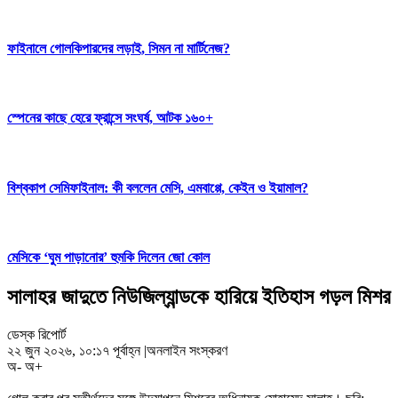
ফাইনালে গোলকিপারদের লড়াই, সিমন না মার্টিনেজ?
স্পেনের কাছে হেরে ফ্রান্সে সংঘর্ষ, আটক ১৬০+
বিশ্বকাপ সেমিফাইনাল: কী বললেন মেসি, এমবাপ্পে, কেইন ও ইয়ামাল?
মেসিকে ‘ঘুম পাড়ানোর’ হুমকি দিলেন জো কোল
সালাহর জাদুতে নিউজিল্যান্ডকে হারিয়ে ইতিহাস গড়ল মিশর
ডেস্ক রিপোর্ট
২২ জুন ২০২৬, ১০:১৭ পূর্বাহ্ন
|
অনলাইন সংস্করণ
অ-
অ+