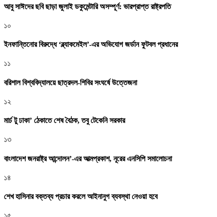
আবু সাঈদের ছবি ছাড়া জুলাই ডকুমেন্টারি অসম্পূর্ণ: ভারপ্রাপ্ত রাষ্ট্রপতি
১০
ইনফান্তিনোর বিরুদ্ধে ‘ব্ল্যাকমেইল’-এর অভিযোগ জর্ডান ফুটবল প্রধানের
১১
বরিশাল বিশ্ববিদ্যালয়ে ছাত্রদল-শিবির সংঘর্ষে উত্তেজনা
১২
মার্চ টু ঢাকা’ ঠেকাতে শেষ বৈঠক, তবু টেকেনি সরকার
১৩
বাংলাদেশ জনরাষ্ট্র আন্দোলন’-এর আত্মপ্রকাশ, নূরের এনসিপি সমালোচনা
১৪
শেখ হাসিনার বক্তব্য প্রচার করলে আইনানুগ ব্যবস্থা নেওয়া হবে
১৫