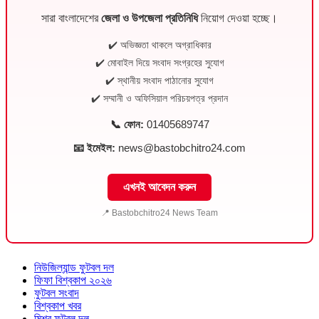
সারা বাংলাদেশের
জেলা ও উপজেলা প্রতিনিধি
নিয়োগ দেওয়া হচ্ছে।
✔️ অভিজ্ঞতা থাকলে অগ্রাধিকার
✔️ মোবাইল দিয়ে সংবাদ সংগ্রহের সুযোগ
✔️ স্থানীয় সংবাদ পাঠানোর সুযোগ
✔️ সম্মানী ও অফিসিয়াল পরিচয়পত্র প্রদান
📞 ফোন:
01405689747
📧 ইমেইল:
news@bastobchitro24.com
এখনই আবেদন করুন
📍 Bastobchitro24 News Team
নিউজিল্যান্ড ফুটবল দল
ফিফা বিশ্বকাপ ২০২৬
ফুটবল সংবাদ
বিশ্বকাপ খবর
মিশর ফুটবল দল