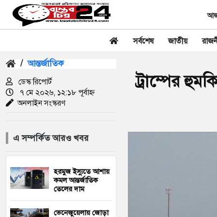
আজক
সর্বশেষ
জাতীয়
রাজন
/
আন্তর্জাতিক
ট্রাম্পের হু
ডেস্ক রিপোর্ট
৭ মে ২০২৬, ১২:১৮ পূর্বাহ্ন
অনলাইন সংস্করণ
এ সম্পর্কিত আরও খবর
হরমুজ ইস্যুতে আশায়
কমল আন্তর্জাতিক
তেলের দাম
ভেনেজুয়েলায় জোড়া