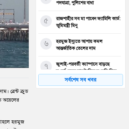
পদযাত্রা, পুলিশের বাধা
৫
রাজশাহীর সব মা পাবেন ফ্যামিলি কার্ড:
ভূমিমন্ত্রী মিনু
৬
হরমুজ ইস্যুতে আশায় কমল
আন্তর্জাতিক তেলের দাম
৭
জুলাই-পরবর্তী ক্যাম্পাসে বাড়ছে
সংঘর্ষ, নতুন রাজনৈতিক সংস্কৃতি নিয়ে
শঙ্কা
সর্বশেষ সব খবর
 ব্রেন্ট ক্রুড
৮
আবু সাঈদের ছবি ছাড়া জুলাই
ুড অয়েলের
ডকুমেন্টারি অসম্পূর্ণ: ভারপ্রাপ্ত রাষ্ট্রপতি
৯
ইনফান্তিনোর বিরুদ্ধে ‘ব্ল্যাকমেইল’-এর
য়, তাহলে হরমুজ
অভিযোগ জর্ডান ফুটবল প্রধানের