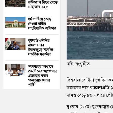
ভূমিকম্পে নিহত বেড়ে
৬ হাজার ১২৫
ধর্ম ও বিয়ে বেছে
নেওয়া নারীর
সাংবিধানিক অধিকার
যুক্তরাষ্ট্র-সৌদির
হামলার পর
ইরাকজুড়ে সর্বোচ্চ
সামরিক সতর্কতা
ছবি: সংগৃহীত
সরকারের আশ্বাসে
৩৬ দিনের আন্দোলন
প্রত্যাহার করল
বিশ্ববাজারে টানা দুইদিন 
‘ককরোচ জনতা
পার্টি’
অয়েলের দাম ব্যারেলপ্রতি 
দামও বেড়ে ৯৬ ডলারে পৌঁছ
বুধবার (৬ মে) যুক্তরাষ্ট্রের