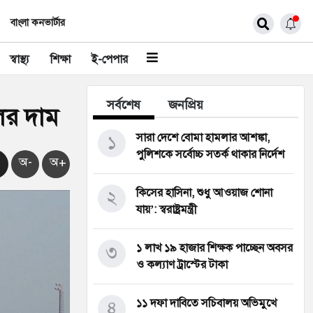
বাংলা কনভার্টার
স্বাস্থ্য
শিক্ষা
ই-পেপার
সর্বশেষ
জনপ্রিয়
লের দাম
১
সারা দেশে বোমা হামলার আশঙ্কা,
পুলিশকে সর্বোচ্চ সতর্ক থাকার নির্দেশ
অ-
অ+
২
কিসের হাসিনা, শুধু আওয়াজ শোনা
যায়’: স্বরাষ্ট্রমন্ত্রী
৩
১ লাখ ১৯ হাজার শিক্ষক পাচ্ছেন অবসর
ও কল্যাণ ট্রাস্টের টাকা
৪
১১ দফা দাবিতে সচিবালয় অভিমুখে