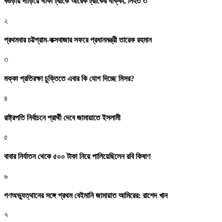
বগুড়ায় দাঁড়িয়ে থাকা ট্রাকে আরেক ট্রাকের ধাক্কা, নিহত ৩
২
প্রথমবার চট্টগ্রাম-কক্সবাজার সফরে প্রধানমন্ত্রী তারেক রহমান
৩
মক্কা প্রতিরক্ষা চুক্তিতে এবার কি যোগ দিচ্ছে মিসর?
৪
রাষ্ট্রপতি নির্বাচনে প্রার্থী দেবে জামায়াতে ইসলামী
৫
বাবার নির্যাতন থেকে ৫০০ টাকা নিয়ে পালিয়েছিলেন রবি কিষাণ
৬
গণঅভ্যুত্থানের সঙ্গে প্রথম বেইমানি জামায়াত আমিরের: রাশেদ খান
৭