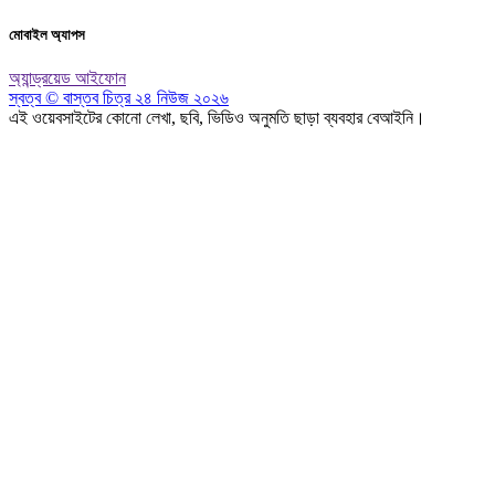
মোবাইল অ্যাপস
অ্যান্ড্রয়েড
আইফোন
স্বত্ব © বাস্তব চিত্র ২৪ নিউজ ২০২৬
এই ওয়েবসাইটের কোনো লেখা, ছবি, ভিডিও অনুমতি ছাড়া ব্যবহার বেআইনি।