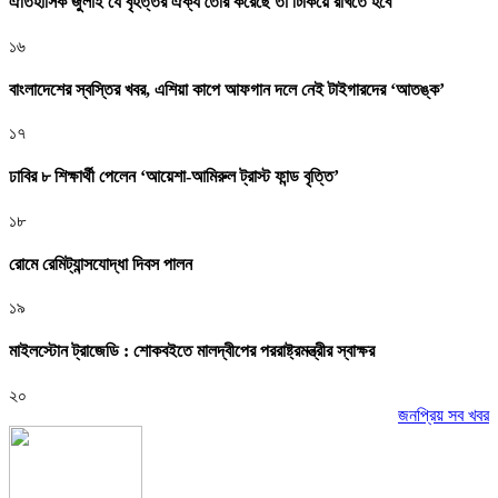
ঐতিহাসিক জুলাই যে বৃহত্তর ঐক্য তৈরি করেছে তা টিকিয়ে রাখতে হবে
১৬
বাংলাদেশের স্বস্তির খবর, এশিয়া কাপে আফগান দলে নেই টাইগারদের ‘আতঙ্ক’
১৭
ঢাবির ৮ শিক্ষার্থী পেলেন ‘আয়েশা-আমিরুল ট্রাস্ট ফান্ড বৃত্তি’
১৮
রোমে রেমিট্যান্সযোদ্ধা দিবস পালন
১৯
মাইলস্টোন ট্রাজেডি : শোকবইতে মালদ্বীপের পররাষ্ট্রমন্ত্রীর স্বাক্ষর
২০
জনপ্রিয় সব খবর