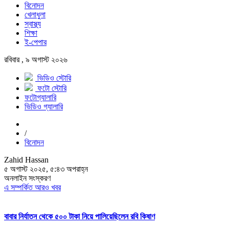
বিনোদন
খেলাধুলা
স্বাস্থ্য
শিক্ষা
ই-পেপার
রবিবার , ৯ অগাস্ট ২০২৬
ভিডিও স্টোরি
ফটো স্টোরি
ফটোগ্যালারি
ভিডিও গ্যালারি
/
বিনোদন
Zahid Hassan
৫ অগাস্ট ২০২৫, ৫:৪৩ অপরাহ্ন
অনলাইন সংস্করণ
এ সম্পর্কিত আরও খবর
বাবার নির্যাতন থেকে ৫০০ টাকা নিয়ে পালিয়েছিলেন রবি কিষাণ