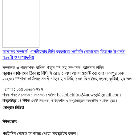
আমাদের সম্পর্কে
গোপনীয়তার নীতি
ব্যবহারের শর্তাবলি
যোগাযোগ
বিজ্ঞাপন
উপদেষ্টা
মণ্ডলী ও সম্পাদকীয়
সম্পাদক ও প্রকাশক: রাশিদা খাতুন ** সহ সম্পাদক: আহসান হাবিব
প্রধান কার্যালয়ের ঠিকানা: বিসি সি রোড ৫ এস আলম মার্কেট ৩য় তলা নবাবপুর ঢাকা
-১২০৩ **শাখা কার্যালয়: মনামী শাহজাহান সিটি, ১৬৪ ঝিনাইদহ সড়ক, কুষ্টিয়া, ২য় তলা
ফোন :
০১৪০৫৬৮৯৭৪৭
প্রকাশক
:
০১৭৬০১৭৭০৭৬
মেইল:
bastobchitro24news@gmail.com
বাস্তবচিত্র ২৪ নিউজ
একটি নিরপেক্ষ, দায়িত্বশীল ও তথ্যভিত্তিক অনলাইন সংবাদমাধ্যম।
সোশ্যাল মিডিয়া
নিউজলেটার
প্রতিদিন মেইলে আপডেট পেতে সাবস্ক্রাইব করুন।