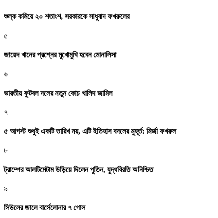
শুল্ক কমিয়ে ২০ শতাংশ, সরকারকে সাধুবাদ ফখরুলের
৫
জায়েদ খানের প্রশ্নের মুখোমুখি হবেন মোনালিসা
৬
ভারতীয় ফুটবল দলের নতুন কোচ খালিদ জামিল
৭
৫ আগস্ট শুধুই একটি তারিখ নয়, এটি ইতিহাস বদলের মুহূর্ত: মির্জা ফখরুল
৮
ট্রাম্পের আলটিমেটাম উড়িয়ে দিলেন পুতিন, যুদ্ধবিরতি অনিশ্চিত
৯
সিউলের জালে বার্সেলোনার ৭ গোল