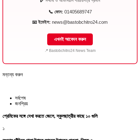
✔️ সম্মানী ও অফিসিয়াল পরিচয়পত্র প্রদান
📞 ফোন:
01405689747
📧 ইমেইল:
news@bastobchitro24.com
এখনই আবেদন করুন
📍 Bastobchitro24 News Team
মন্তব্য করুন
সর্বশেষ
জনপ্রিয়
প্রেমিকের সঙ্গে দেখা করতে জেলে, স্কুলছাত্রীর কাছে ১০ গুলি
১