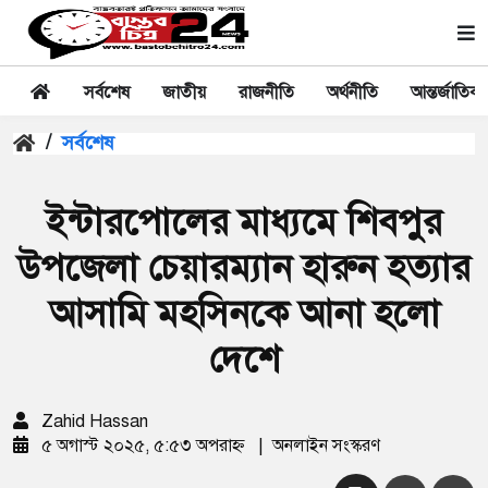
সর্বশেষ
জাতীয়
রাজনীতি
অর্থনীতি
আন্তর্জাতিক
/
সর্বশেষ
ইন্টারপোলের মাধ্যমে শিবপুর
উপজেলা চেয়ারম্যান হারুন হত্যার
আসামি মহসিনকে আনা হলো
দেশে
Zahid Hassan
৫ অগাস্ট ২০২৫, ৫:৫৩ অপরাহ্ন
|
অনলাইন সংস্করণ