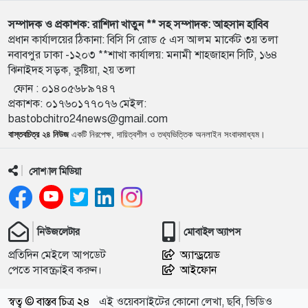
১০
বাংলাদেশ জনরাষ্ট্র আন্দোলন’-এর আত্মপ্রকাশ, নূরের
এনসিপি সমালোচনা
সম্পাদক ও প্রকাশক: রাশিদা খাতুন ** সহ সম্পাদক: আহসান হাবিব
প্রধান কার্যালয়ের ঠিকানা: বিসি সি রোড ৫ এস আলম মার্কেট ৩য় তলা
নবাবপুর ঢাকা -১২০৩ **শাখা কার্যালয়: মনামী শাহজাহান সিটি, ১৬৪
১১
শেখ হাসিনার বক্তব্য প্রচার করলে আইনানুগ ব্যবস্থা নেওয়া
ঝিনাইদহ সড়ক, কুষ্টিয়া, ২য় তলা
হবে
ফোন :
০১৪০৫৬৮৯৭৪৭
প্রকাশক
:
০১৭৬০১৭৭০৭৬
মেইল:
১২
জবিতে সংঘর্ষের পর জকসু ভিপি-জিএসকে ক্যাম্পাসছাড়া
bastobchitro24news@gmail.com
বাস্তবচিত্র ২৪ নিউজ
একটি নিরপেক্ষ, দায়িত্বশীল ও তথ্যভিত্তিক অনলাইন সংবাদমাধ্যম।
১৩
৫ আগস্ট উদ্বোধন হচ্ছে জুলাই গণঅভ্যুত্থান স্মৃতি জাদুঘর
সোশ্যাল মিডিয়া
১৪
ভেনেজুয়েলায় জোড়া ভূমিকম্পে নিহত বেড়ে ৬ হাজার ১২৫
নিউজলেটার
মোবাইল অ্যাপস
প্রতিদিন মেইলে আপডেট
অ্যান্ড্রয়েড
১৫
‘পরশু নয়, কালকেই লং মার্চ টু ঢাকা’—যে আহ্বানে বদলে
পেতে সাবস্ক্রাইব করুন।
আইফোন
যায় ইতিহাস
স্বত্ব © বাস্তব চিত্র ২৪
এই ওয়েবসাইটের কোনো লেখা, ছবি, ভিডিও