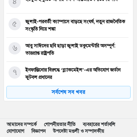
৪
৫
জুলাই-পরবর্তী ক্যাম্পাসে বাড়ছে সংঘর্ষ, নতুন রাজনৈতিক
সংস্কৃতি নিয়ে শঙ্কা
৬
আবু সাঈদের ছবি ছাড়া জুলাই ডকুমেন্টারি অসম্পূর্ণ:
ভারপ্রাপ্ত রাষ্ট্রপতি
৭
ইনফান্তিনোর বিরুদ্ধে ‘ব্ল্যাকমেইল’-এর অভিযোগ জর্ডান
ফুটবল প্রধানের
সর্বশেষ সব খবর
৮
বরিশাল বিশ্ববিদ্যালয়ে ছাত্রদল-শিবির সংঘর্ষে উত্তেজনা
৯
মার্চ টু ঢাকা’ ঠেকাতে শেষ বৈঠক, তবু টেকেনি সরকার
আমাদের সম্পর্কে
গোপনীয়তার নীতি
ব্যবহারের শর্তাবলি
যোগাযোগ
বিজ্ঞাপন
উপদেষ্টা মণ্ডলী ও সম্পাদকীয়