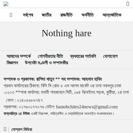
সর্বশেষ
জাতীয়
রাজনীতি
অর্থনীতি
আন্তর্জাতিক
স
Nothing hare
আমাদের সম্পর্কে
গোপনীয়তার নীতি
ব্যবহারের শর্তাবলি
যোগাযোগ
বিজ্ঞাপন
উপদেষ্টা মণ্ডলী ও সম্পাদকীয়
সম্পাদক ও প্রকাশক: রাশিদা খাতুন ** সহ সম্পাদক: আহসান হাবিব
প্রধান কার্যালয়ের ঠিকানা: বিসি সি রোড ৫ এস আলম মার্কেট ৩য় তলা নবাবপুর ঢাকা
-১২০৩ **শাখা কার্যালয়: মনামী শাহজাহান সিটি, ১৬৪ ঝিনাইদহ সড়ক, কুষ্টিয়া, ২য় তলা
ফোন :
০১৪০৫৬৮৯৭৪৭
প্রকাশক
:
০১৭৬০১৭৭০৭৬
মেইল:
bastobchitro24news@gmail.com
বাস্তবচিত্র ২৪ নিউজ
একটি নিরপেক্ষ, দায়িত্বশীল ও তথ্যভিত্তিক অনলাইন সংবাদমাধ্যম।
সোশ্যাল মিডিয়া