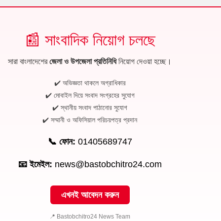
📰 সাংবাদিক নিয়োগ চলছে
সারা বাংলাদেশের
জেলা ও উপজেলা প্রতিনিধি
নিয়োগ দেওয়া হচ্ছে।
✔️ অভিজ্ঞতা থাকলে অগ্রাধিকার
✔️ মোবাইল দিয়ে সংবাদ সংগ্রহের সুযোগ
✔️ স্থানীয় সংবাদ পাঠানোর সুযোগ
✔️ সম্মানী ও অফিসিয়াল পরিচয়পত্র প্রদান
📞 ফোন:
01405689747
📧 ইমেইল:
news@bastobchitro24.com
এখনই আবেদন করুন
📍 Bastobchitro24 News Team