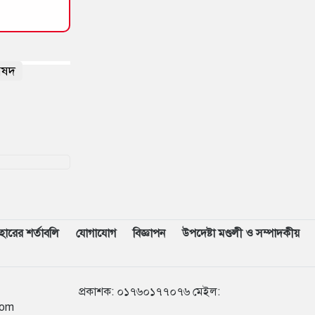
িষদ
বহারের শর্তাবলি
যোগাযোগ
বিজ্ঞাপন
উপদেষ্টা মণ্ডলী ও সম্পাদকীয়
৮৯৭৪৭
প্রকাশক
:
০১৭৬০১৭৭০৭৬
মেইল:
com