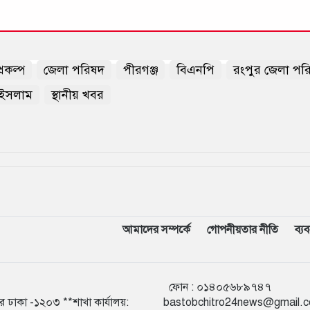
রকল্প
জেলা পরিষদ
পীরগঞ্জ
বিএনপি
রংপুর জেলা পর
 ইসলাম
স্থানীয় খবর
আমাদের সম্পর্কে
গোপনীয়তার নীতি
ব্য
ফোন :
০১৪০৫৬
ুর ঢাকা -১২০৩ **শাখা কার্যালয়:
bastobchitro24news@gmail.