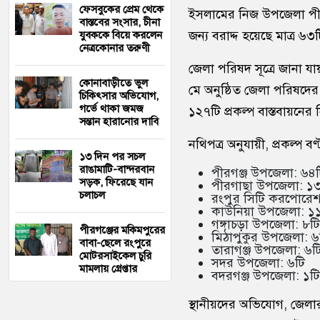
ফেসবুকের প্রেম থেকে
ইসলামের নিজ উপজেলা পীর
বাস্তবের সংসার, চীনা
জন্য বরাদ্দ হয়েছে মাত্র ৬৩ট
যুবককে বিয়ে করলেন
নেত্রকোনার তরুণী
জেলা পরিষদ সূত্রে জানা যা
কোনাবাড়ীতে ভুল
মে অনুষ্ঠিত জেলা পরিষদের স
চিকিৎসার অভিযোগ,
গর্ভে থাকা জমজ
১২৭টি প্রকল্প বাস্তবায়নের স
সন্তান হারানোর দাবি
নথিপত্র অনুযায়ী, প্রকল্প ব
১৩ দিন পর সচল
রাঙামাটি-বান্দরবান
পীরগঞ্জ উপজেলা: ৬৪টি
সড়ক, ফিরেছে যান
পীরগাছা উপজেলা: ১
চলাচল
রংপুর সিটি করপোরেশ
কাউনিয়া উপজেলা: ১
গঙ্গাচড়া উপজেলা: ৮টি
পীরগঞ্জের মকিমপুরের
মিঠাপুকুর উপজেলা: ৬
বাবা-ছেলে রংপুরে
তারাগঞ্জ উপজেলা: ৬ট
মোটরসাইকেল চুরি
সদর উপজেলা: ৬টি
মামলায় গ্রেপ্তার
বদরগঞ্জ উপজেলা: ১টি
স্থানীয়দের অভিযোগ, জেলা