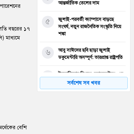
আন্তর্জাতিক তেলের দাম
রপোরেশনের
৫
জুলাই-পরবর্তী ক্যাম্পাসে বাড়ছে
সংঘর্ষ, নতুন রাজনৈতিক সংস্কৃতি নিয়ে
 চলতি বছরের ১৭
শঙ্কা
ি) মাধ্যমে
৬
আবু সাঈদের ছবি ছাড়া জুলাই
ডকুমেন্টারি অসম্পূর্ণ: ভারপ্রাপ্ত রাষ্ট্রপতি
৭
ইনফান্তিনোর বিরুদ্ধে ‘ব্ল্যাকমেইল’-এর
অভিযোগ জর্ডান ফুটবল প্রধানের
সর্বশেষ সব খবর
৮
বরিশাল বিশ্ববিদ্যালয়ে ছাত্রদল-শিবির
সংঘর্ষে উত্তেজনা
৯
মার্চ টু ঢাকা’ ঠেকাতে শেষ বৈঠক, তবু
র্ধেকের বেশি
টেকেনি সরকার