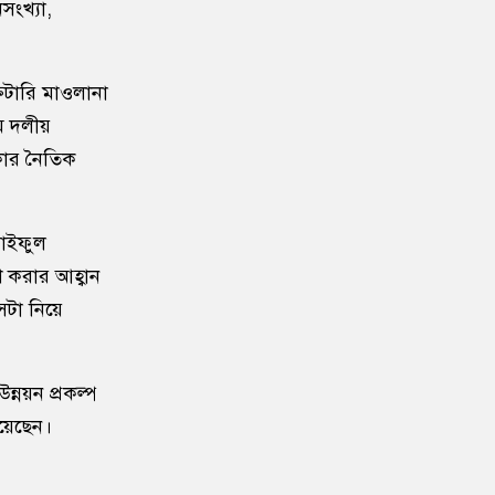
নসংখ্যা,
১০
বাংলাদেশ জনরাষ্ট্র আন্দোলন’-এর
আত্মপ্রকাশ, নূরের এনসিপি সমালোচনা
েটারি মাওলানা
ম দলীয়
১১
শেখ হাসিনার বক্তব্য প্রচার করলে
আইনানুগ ব্যবস্থা নেওয়া হবে
কার নৈতিক
১২
জবিতে সংঘর্ষের পর জকসু ভিপি-
জিএসকে ক্যাম্পাসছাড়া
সাইফুল
শ করার আহ্বান
১৩
৫ আগস্ট উদ্বোধন হচ্ছে জুলাই
েটা নিয়ে
গণঅভ্যুত্থান স্মৃতি জাদুঘর
১৪
ভেনেজুয়েলায় জোড়া ভূমিকম্পে নিহত
্নয়ন প্রকল্প
বেড়ে ৬ হাজার ১২৫
িয়েছেন।
১৫
‘পরশু নয়, কালকেই লং মার্চ টু