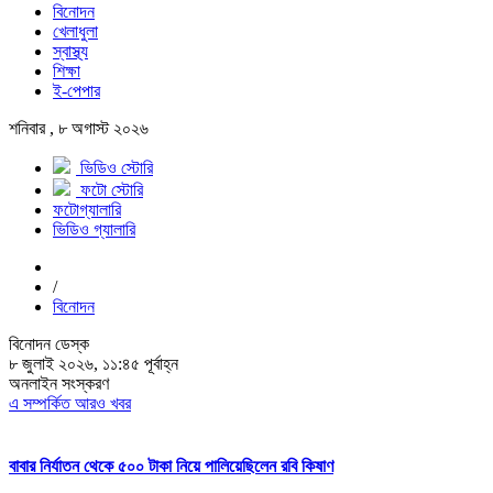
বিনোদন
খেলাধুলা
স্বাস্থ্য
শিক্ষা
ই-পেপার
শনিবার , ৮ অগাস্ট ২০২৬
ভিডিও স্টোরি
ফটো স্টোরি
ফটোগ্যালারি
ভিডিও গ্যালারি
/
বিনোদন
বিনোদন ডেস্ক
৮ জুলাই ২০২৬, ১১:৪৫ পূর্বাহ্ন
অনলাইন সংস্করণ
এ সম্পর্কিত আরও খবর
বাবার নির্যাতন থেকে ৫০০ টাকা নিয়ে পালিয়েছিলেন রবি কিষাণ