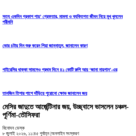
সত্য একদিন প্রকাশ পায়’ গ্রেফতার, মামলা ও ব্যক্তিগত জীবন নিয়ে মুখ খুললেন
পরীমনি
ভোর ৪টায় দিন শুরু করেন পিয়া জান্নাতুল, জানালেন কারণ
পাইরেসির ধাক্কা সামলেও প্রথম দিনে ৪১ কোটি রুপি আয় ‘জানা নায়গান’-এর
তানজিন তিশার পাশে দাঁড়িয়ে পুরোনো ক্ষোভ জানালেন জয়
মেসির জাদুতে আর্জেন্টিনার জয়, উচ্ছ্বাসে ভাসলেন চঞ্চল-
পূর্ণিমা-তৌসিফরা
বিনোদন ডেস্ক
৮ জুলাই ২০২৬, ১১:৪৫ পূর্বাহ্ন
|
অনলাইন সংস্করণ