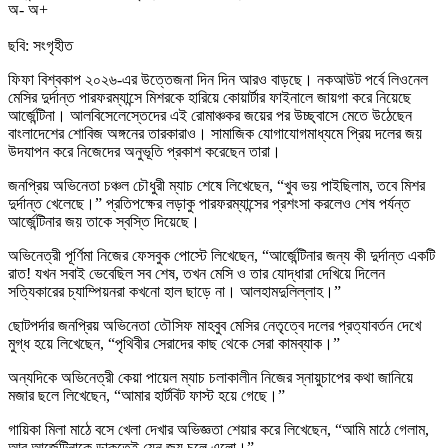
অ-
অ+
ছবি: সংগৃহীত
ফিফা বিশ্বকাপ ২০২৬-এর উত্তেজনা দিন দিন আরও বাড়ছে। নকআউট পর্বে লিওনেল
মেসির দুর্দান্ত পারফরম্যান্সে মিশরকে হারিয়ে কোয়ার্টার ফাইনালে জায়গা করে নিয়েছে
আর্জেন্টিনা। আলবিসেলেস্তেদের এই রোমাঞ্চকর জয়ের পর উচ্ছ্বাসে মেতে উঠেছেন
বাংলাদেশের শোবিজ অঙ্গনের তারকারাও। সামাজিক যোগাযোগমাধ্যমে প্রিয় দলের জয়
উদযাপন করে নিজেদের অনুভূতি প্রকাশ করেছেন তারা।
জনপ্রিয় অভিনেতা চঞ্চল চৌধুরী ম্যাচ শেষে লিখেছেন, “খুব ভয় পাইছিলাম, তবে মিশর
দুর্দান্ত খেলেছে।” প্রতিপক্ষের লড়াকু পারফরম্যান্সের প্রশংসা করলেও শেষ পর্যন্ত
আর্জেন্টিনার জয় তাকে স্বস্তি দিয়েছে।
অভিনেত্রী পূর্ণিমা নিজের ফেসবুক পোস্টে লিখেছেন, “আর্জেন্টিনার জন্য কী দুর্দান্ত একটি
রাত! যখন সবাই ভেবেছিল সব শেষ, তখন মেসি ও তার যোদ্ধারা দেখিয়ে দিলেন
সত্যিকারের চ্যাম্পিয়নরা কখনো হাল ছাড়ে না। আলহামদুলিল্লাহ।”
ছোটপর্দার জনপ্রিয় অভিনেতা তৌসিফ মাহবুব মেসির নেতৃত্বে দলের প্রত্যাবর্তন দেখে
মুগ্ধ হয়ে লিখেছেন, “পৃথিবীর সেরাদের কাছ থেকে সেরা কামব্যাক।”
অন্যদিকে অভিনেত্রী কেয়া পায়েল ম্যাচ চলাকালীন নিজের স্নায়ুচাপের কথা জানিয়ে
মজার ছলে লিখেছেন, “আমার হার্টবিট ফাস্ট হয়ে গেছে।”
গায়িকা মিলা মাঠে বসে খেলা দেখার অভিজ্ঞতা শেয়ার করে লিখেছেন, “আমি মাঠে গেলাম,
আর আর্জেন্টিনাকে ডাকতেই যেন জয় চলে এলো।”