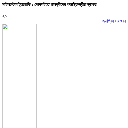
মাইলস্টোন ট্রাজেডি : শোকবইতে মালদ্বীপের পররাষ্ট্রমন্ত্রীর স্বাক্ষর
২০
জনপ্রিয় সব খবর