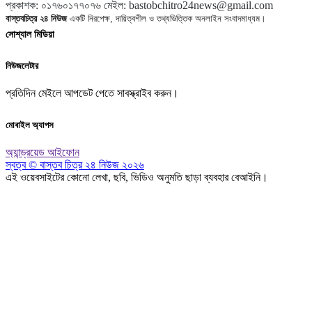
প্রকাশক
:
০১৭৬০১৭৭০৭৬
মেইল:
bastobchitro24news@gmail.com
বাস্তবচিত্র ২৪ নিউজ
একটি নিরপেক্ষ, দায়িত্বশীল ও তথ্যভিত্তিক অনলাইন সংবাদমাধ্যম।
সোশ্যাল মিডিয়া
নিউজলেটার
প্রতিদিন মেইলে আপডেট পেতে সাবস্ক্রাইব করুন।
মোবাইল অ্যাপস
অ্যান্ড্রয়েড
আইফোন
স্বত্ব © বাস্তব চিত্র ২৪ নিউজ ২০২৬
এই ওয়েবসাইটের কোনো লেখা, ছবি, ভিডিও অনুমতি ছাড়া ব্যবহার বেআইনি।