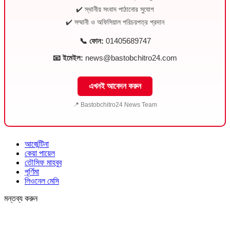
✔️ স্থানীয় সংবাদ পাঠানোর সুযোগ
✔️ সম্মানী ও অফিসিয়াল পরিচয়পত্র প্রদান
📞 ফোন:
01405689747
📧 ইমেইল:
news@bastobchitro24.com
এখনই আবেদন করুন
📍 Bastobchitro24 News Team
আর্জেন্টিনা
কেয়া পায়েল
তৌসিফ মাহবুব
পূর্ণিমা
লিওনেল মেসি
মন্তব্য করুন