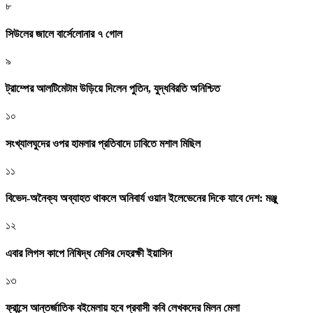
৮
সিউলের জালে বার্সেলোনার ৭ গোল
৯
ট্রাম্পের আলটিমেটাম উড়িয়ে দিলেন পুতিন, যুদ্ধবিরতি অনিশ্চিত
১০
সংখ্যালঘুদের ওপর হামলার প্রতিবাদে ঢাবিতে মশাল মিছিল
১১
বিভেদ-অনৈক্য অব্যাহত থাকলে অনিবার্য ওয়ান ইলেভেনের দিকে যাবে দেশ: মঞ্জু
১২
এবার লিগস কাপে নিষিদ্ধ মেসির দেহরক্ষী ইয়াসিন
১৩
ফ্রান্সে আন্তর্জাতিক বইমেলায় হবে প্রবাসী কবি লেখকদের মিলন মেলা