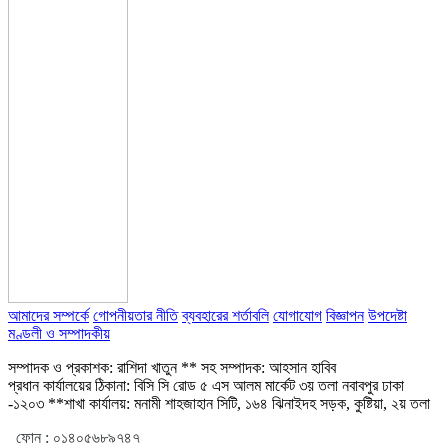
আমাদের সম্পর্কে
গোপনীয়তার নীতি
ব্যবহারের শর্তাবলি
যোগাযোগ
বিজ্ঞাপন
উপদেষ্টা
মণ্ডলী ও সম্পাদকীয়
সম্পাদক ও প্রকাশক: রাশিদা খাতুন ** সহ সম্পাদক: আহসান হাবিব
প্রধান কার্যালয়ের ঠিকানা: বিসি সি রোড ৫ এস আলম মার্কেট ৩য় তলা নবাবপুর ঢাকা
-১২০৩ **শাখা কার্যালয়: মনামী শাহজাহান সিটি, ১৬৪ ঝিনাইদহ সড়ক, কুষ্টিয়া, ২য় তলা
ফোন :
০১৪০৫৬৮৯৭৪৭