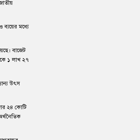
ত জাতীয়
১০
বাংলাদেশ জনরাষ্ট্র আন্দোলন’-এর
আত্মপ্রকাশ, নূরের এনসিপি সমালোচনা
 ব্যয়ের মধ্যে
১১
শেখ হাসিনার বক্তব্য প্রচার করলে
আইনানুগ ব্যবস্থা নেওয়া হবে
য়েছে। বাজেট
েকে ১ লাখ ২৭
১২
জবিতে সংঘর্ষের পর জকসু ভিপি-
জিএসকে ক্যাম্পাসছাড়া
যান্য উৎস
১৩
৫ আগস্ট উদ্বোধন হচ্ছে জুলাই
গণঅভ্যুত্থান স্মৃতি জাদুঘর
জার ২৪ কোটি
১৪
ভেনেজুয়েলায় জোড়া ভূমিকম্পে নিহত
অর্থনৈতিক
বেড়ে ৬ হাজার ১২৫
১৫
‘পরশু নয়, কালকেই লং মার্চ টু