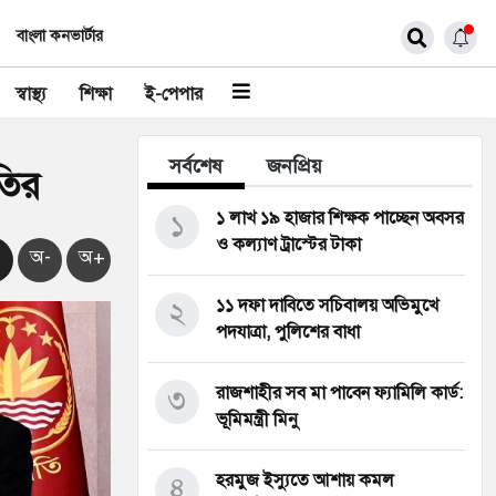
বাংলা কনভার্টার
স্বাস্থ্য
শিক্ষা
ই-পেপার
সর্বশেষ
জনপ্রিয়
তির
১
১ লাখ ১৯ হাজার শিক্ষক পাচ্ছেন অবসর
ও কল্যাণ ট্রাস্টের টাকা
অ-
অ+
২
১১ দফা দাবিতে সচিবালয় অভিমুখে
পদযাত্রা, পুলিশের বাধা
৩
রাজশাহীর সব মা পাবেন ফ্যামিলি কার্ড:
ভূমিমন্ত্রী মিনু
৪
হরমুজ ইস্যুতে আশায় কমল