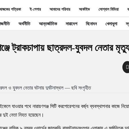
আজকের পত্রিকা
ই-পেপার
আমাদের পরিবার
আর্কাইভ
সোশ্যাল মিডিয়া
ব
াজনীতি
অর্থনীতি
আন্তর্জাতিক
সারাদেশ
বিনোদন
খেলাধুলা
স্ব
ঞ্জে ট্রাকচাপায় ছাত্রদল-যুবদল নেতার মৃত্য
ত্রদল ও যুবদল নেতার ঘটনায় দুর্ঘটনাস্থল — ছবি সংগৃহীত
সাইকেলে যাওয়ার পথে নারায়ণগঞ্জ সিটি করপোরেশনের বর্জ্য ব্যবস্থাপনার কাজে নি
লের দুই নেতা নিহত হয়েছেন।
রগঞ্জের নাসিক ৯ নম্বর ওয়ার্ডের জালকুড়ি বাসস্ট্যান্ডসংলগ্ন এলাকায় এ মর্মান্তিক দু