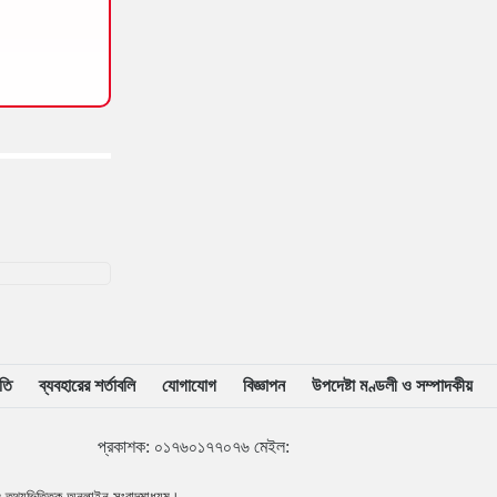
১৬
জুলাই-পরবর্তী ক্যাম্পাসে বাড়ছে সংঘর্ষ, নতুন
রাজনৈতিক সংস্কৃতি নিয়ে শঙ্কা
১৭
আবু সাঈদের ছবি ছাড়া জুলাই ডকুমেন্টারি
অসম্পূর্ণ: ভারপ্রাপ্ত রাষ্ট্রপতি
১৮
ইনফান্তিনোর বিরুদ্ধে ‘ব্ল্যাকমেইল’-এর
অভিযোগ জর্ডান ফুটবল প্রধানের
১৯
বরিশাল বিশ্ববিদ্যালয়ে ছাত্রদল-শিবির সংঘর্ষে
উত্তেজনা
তি
ব্যবহারের শর্তাবলি
যোগাযোগ
বিজ্ঞাপন
উপদেষ্টা মণ্ডলী ও সম্পাদকীয়
২০
মার্চ টু ঢাকা’ ঠেকাতে শেষ বৈঠক, তবু টেকেনি
সরকার
৯৭৪৭
প্রকাশক
:
০১৭৬০১৭৭০৭৬
মেইল:
 ও তথ্যভিত্তিক অনলাইন সংবাদমাধ্যম।