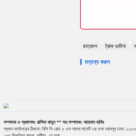
ছাত্রদল
ট্রাক দুর্ঘটনা
ন
মন্তব্য করুন
সম্পাদক ও প্রকাশক: রাশিদা খাতুন ** সহ সম্পাদক: আহসান হাবিব
প্রধান কার্যালয়ের ঠিকানা: বিসি সি রোড ৫ এস আলম মার্কেট ৩য় তলা নবাবপুর ঢাকা -১২০৩ 
১৬৪ ঝিনাইদহ সড়ক, কুষ্টিয়া, ২য় তলা