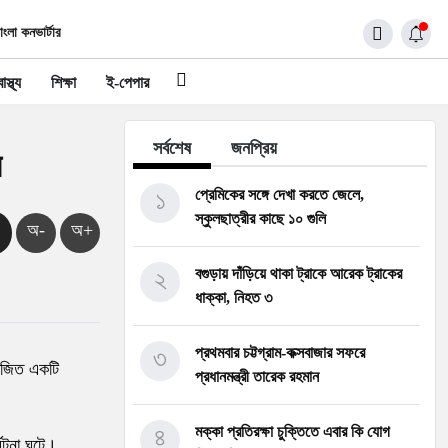
াংলা কনভার্টার
াস্থ্য
শিক্ষা
ই-পেপার
সর্বশেষ
জনপ্রিয়
ু
১
প্রেমিকের সঙ্গে দেখা করতে জেলে,
স্কুলছাত্রীর কাছে ১০ গুলি
অ-
অ+
২
বগুড়ায় দাঁড়িয়ে থাকা ট্রাকে আরেক ট্রাকের
ধাক্কা, নিহত ৩
৩
প্রথমবার চট্টগ্রাম-কক্সবাজার সফরে
য়োজিত একটি
প্রধানমন্ত্রী তারেক রহমান
৪
মক্কা প্রতিরক্ষা চুক্তিতে এবার কি যোগ
র্ঘটনা ঘটে।