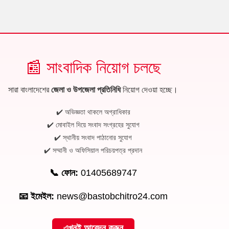
📰 সাংবাদিক নিয়োগ চলছে
সারা বাংলাদেশের
জেলা ও উপজেলা প্রতিনিধি
নিয়োগ দেওয়া হচ্ছে।
✔️ অভিজ্ঞতা থাকলে অগ্রাধিকার
✔️ মোবাইল দিয়ে সংবাদ সংগ্রহের সুযোগ
✔️ স্থানীয় সংবাদ পাঠানোর সুযোগ
✔️ সম্মানী ও অফিসিয়াল পরিচয়পত্র প্রদান
📞 ফোন:
01405689747
📧 ইমেইল:
news@bastobchitro24.com
এখনই আবেদন করুন