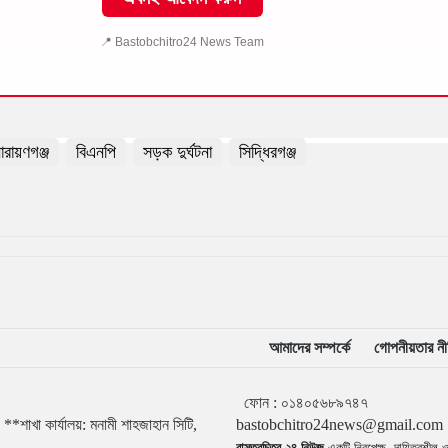
📍 Bastobchitro24 News Team
ারায়ণগঞ্জ
বিএনপি
সড়ক দুর্ঘটনা
সিদ্ধিরগঞ্জ
আমাদের সম্পর্কে
গোপনীয়তার নী
ফোন :
০১৪০৫৬৮
**শাখা কার্যালয়: মনামী শাহজাহান সিটি,
bastobchitro24news@gmail.com
বাস্তবচিত্র ২৪ নিউজ
একটি নিরপেক্ষ, দায়িত্বশীল