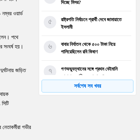
দিচ্ছে মিসর?
নম্বর ওয়ার্ড
৫
রাষ্ট্রপতি নির্বাচনে প্রার্থী দেবে জামায়াতে
ইসলামী
ছিলেন। পথে
৬
বাবার নির্যাতন থেকে ৫০০ টাকা নিয়ে
ের সংঘর্ষ হয়।
পালিয়েছিলেন রবি কিষাণ
৭
গণঅভ্যুত্থানের সঙ্গে প্রথম বেইমানি
 দুর্ঘটনায় জড়িত
জামায়াত আমিরের: রাশেদ খান
সর্বশেষ সব খবর
্বায়ক
৮
কালো গাউনে নুসরাত ফারিয়া, সাহসী ক্যাপশনে
মুগ্ধ ভক্তরা
 সিটি
৯
ইরান যুদ্ধ থেকে বের হওয়ার কূটনৈতিক পথ
খুঁজছেন জেনারেল ড্যান কেইন
নেতাকর্মীরা গভীর