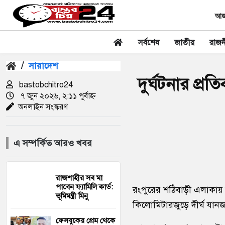
আজক
সর্বশেষ
জাতীয়
রাজন
/
সারাদেশ
দুর্ঘটনার প্
bastobchitro24
৭ জুন ২০২৬, ২:১১ পূর্বাহ্ন
অনলাইন সংস্করণ
এ সম্পর্কিত আরও খবর
রাজশাহীর সব মা
পাবেন ফ্যামিলি কার্ড:
রংপুরের শঠিবাড়ী এলাকায় 
ভূমিমন্ত্রী মিনু
কিলোমিটারজুড়ে দীর্ঘ যানজট
ফেসবুকের প্রেম থেকে