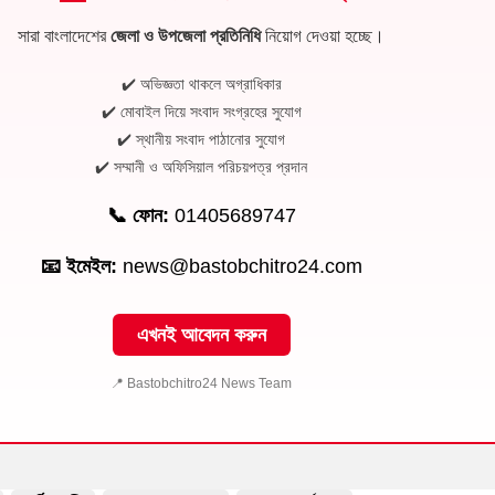
সারা বাংলাদেশের
জেলা ও উপজেলা প্রতিনিধি
নিয়োগ দেওয়া হচ্ছে।
✔️ অভিজ্ঞতা থাকলে অগ্রাধিকার
✔️ মোবাইল দিয়ে সংবাদ সংগ্রহের সুযোগ
✔️ স্থানীয় সংবাদ পাঠানোর সুযোগ
✔️ সম্মানী ও অফিসিয়াল পরিচয়পত্র প্রদান
📞 ফোন:
01405689747
📧 ইমেইল:
news@bastobchitro24.com
এখনই আবেদন করুন
📍 Bastobchitro24 News Team