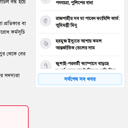
াচল বন্ধ হয়ে
পদযাত্রা, পুলিশের বাধা
৫
রাজশাহীর সব মা পাবেন ফ্যামিলি কার্ড:
ো প্রতিকার বা
ভূমিমন্ত্রী মিনু
বরোধ কর্মসূচি
৬
হরমুজ ইস্যুতে আশায় কমল
আন্তর্জাতিক তেলের দাম
পুর থেকে বের
৭
জুলাই-পরবর্তী ক্যাম্পাসে বাড়ছে
সংঘর্ষ, নতুন রাজনৈতিক সংস্কৃতি নিয়ে
র সদস্যরা
শঙ্কা
সর্বশেষ সব খবর
৮
আবু সাঈদের ছবি ছাড়া জুলাই
ডকুমেন্টারি অসম্পূর্ণ: ভারপ্রাপ্ত রাষ্ট্রপতি
৯
ইনফান্তিনোর বিরুদ্ধে ‘ব্ল্যাকমেইল’-এর
অভিযোগ জর্ডান ফুটবল প্রধানের