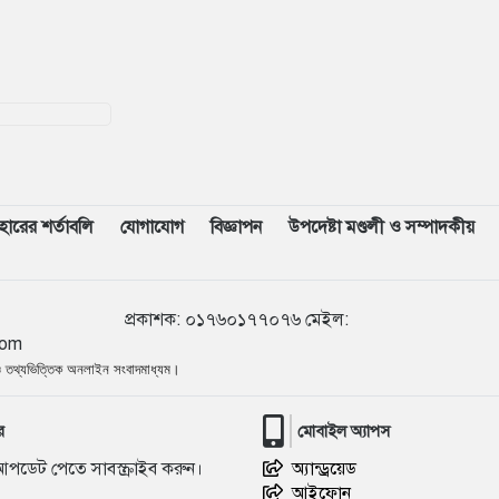
গণঅভ্যুত্থান স্মৃতি জাদুঘর
১৬
ভেনেজুয়েলায় জোড়া ভূমিকম্পে নিহত
বেড়ে ৬ হাজার ১২৫
১৭
‘পরশু নয়, কালকেই লং মার্চ টু
ঢাকা’—যে আহ্বানে বদলে যায় ইতিহাস
বহারের শর্তাবলি
যোগাযোগ
বিজ্ঞাপন
উপদেষ্টা মণ্ডলী ও সম্পাদকীয়
১৮
প্রথম শ্রেণিতে ভর্তি পরীক্ষা হচ্ছে না,
থাকছে লটারি পদ্ধতি
৮৯৭৪৭
প্রকাশক
:
০১৭৬০১৭৭০৭৬
মেইল:
১৯
হোয়াটসঅ্যাপ কল রেকর্ড করবেন
com
যেভাবে, জেনে নিন সহজ উপায়
 ও তথ্যভিত্তিক অনলাইন সংবাদমাধ্যম।
২০
আদ-দ্বীন ফাউন্ডেশনে চাকরি, বেতন
র
মোবাইল অ্যাপস
৪৫ হাজার টাকা
আপডেট পেতে সাবস্ক্রাইব করুন।
অ্যান্ড্রয়েড
আইফোন