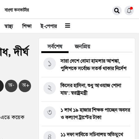
বাংলা কনভার্টার
স্বাস্থ্য
শিক্ষা
ই-পেপার
সর্বশেষ
জনপ্রিয়
, দীর্ঘ
১
সারা দেশে বোমা হামলার আশঙ্কা,
পুলিশকে সর্বোচ্চ সতর্ক থাকার নির্দেশ
অ-
অ+
২
কিসের হাসিনা, শুধু আওয়াজ শোনা
যায়’: স্বরাষ্ট্রমন্ত্রী
৩
১ লাখ ১৯ হাজার শিক্ষক পাচ্ছেন অবসর
া। এতে কয়েক
ও কল্যাণ ট্রাস্টের টাকা
৪
১১ দফা দাবিতে সচিবালয় অভিমুখে