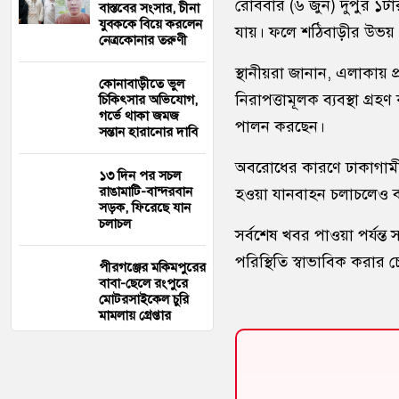
রোববার (৬ জুন) দুপুর ১ট
বাস্তবের সংসার, চীনা
যুবককে বিয়ে করলেন
যায়। ফলে শঠিবাড়ীর উভয় 
নেত্রকোনার তরুণী
স্থানীয়রা জানান, এলাকায় প
কোনাবাড়ীতে ভুল
নিরাপত্তামূলক ব্যবস্থা গ্রহ
চিকিৎসার অভিযোগ,
গর্ভে থাকা জমজ
পালন করছেন।
সন্তান হারানোর দাবি
অবরোধের কারণে ঢাকাগামী য
১৩ দিন পর সচল
রাঙামাটি-বান্দরবান
হওয়া যানবাহন চলাচলেও ব্যা
সড়ক, ফিরেছে যান
চলাচল
সর্বশেষ খবর পাওয়া পর্যন
পরিস্থিতি স্বাভাবিক করার চ
পীরগঞ্জের মকিমপুরের
বাবা-ছেলে রংপুরে
মোটরসাইকেল চুরি
মামলায় গ্রেপ্তার