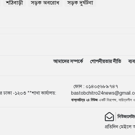
শঠিবাড়ী
সড়ক অবরোধ
সড়ক দুর্ঘটনা
আমাদের সম্পর্কে
গোপনীয়তার নীতি
ব্য
ফোন :
০১৪০৫৬
ুর ঢাকা -১২০৩ **শাখা কার্যালয়:
bastobchitro24news@gmail.
বাস্তবচিত্র ২৪ নিউজ
একটি নিরপেক্ষ, দায়িত্বশীল
নিউজলেটা
প্রতিদিন মেইলে 