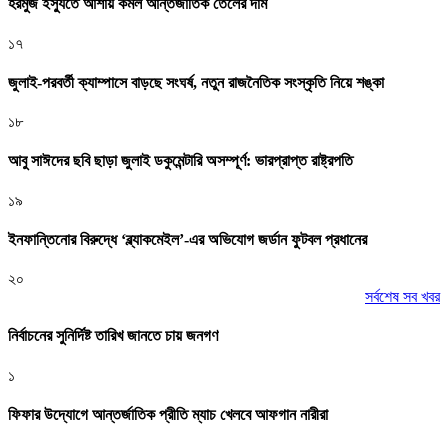
হরমুজ ইস্যুতে আশায় কমল আন্তর্জাতিক তেলের দাম
১৭
জুলাই-পরবর্তী ক্যাম্পাসে বাড়ছে সংঘর্ষ, নতুন রাজনৈতিক সংস্কৃতি নিয়ে শঙ্কা
১৮
আবু সাঈদের ছবি ছাড়া জুলাই ডকুমেন্টারি অসম্পূর্ণ: ভারপ্রাপ্ত রাষ্ট্রপতি
১৯
ইনফান্তিনোর বিরুদ্ধে ‘ব্ল্যাকমেইল’-এর অভিযোগ জর্ডান ফুটবল প্রধানের
২০
সর্বশেষ সব খবর
নির্বাচনের সুনির্দিষ্ট তারিখ জানতে চায় জনগণ
১
ফিফার উদ্যোগে আন্তর্জাতিক প্রীতি ম্যাচ খেলবে আফগান নারীরা