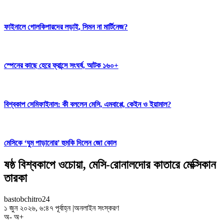
ফাইনালে গোলকিপারদের লড়াই, সিমন না মার্টিনেজ?
স্পেনের কাছে হেরে ফ্রান্সে সংঘর্ষ, আটক ১৬০+
বিশ্বকাপ সেমিফাইনাল: কী বললেন মেসি, এমবাপ্পে, কেইন ও ইয়ামাল?
মেসিকে ‘ঘুম পাড়ানোর’ হুমকি দিলেন জো কোল
ষষ্ঠ বিশ্বকাপে ওচোয়া, মেসি-রোনালদোর কাতারে মেক্সিকান
তারকা
bastobchitro24
১ জুন ২০২৬, ৬:৪৭ পূর্বাহ্ন
|
অনলাইন সংস্করণ
অ-
অ+