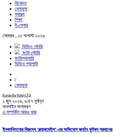
বিনোদন
খেলাধুলা
স্বাস্থ্য
শিক্ষা
ই-পেপার
সোমবার , ১০ অগাস্ট ২০২৬
ভিডিও স্টোরি
ফটো স্টোরি
ফটোগ্যালারি
ভিডিও গ্যালারি
/
খেলাধুলা
bastobchitro24
১ জুন ২০২৬, ৬:৪৭ পূর্বাহ্ন
অনলাইন সংস্করণ
এ সম্পর্কিত আরও খবর
ইনফান্তিনোর বিরুদ্ধে ‘ব্ল্যাকমেইল’-এর অভিযোগ জর্ডান ফুটবল প্রধানের