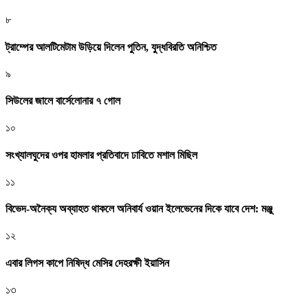
৮
ট্রাম্পের আলটিমেটাম উড়িয়ে দিলেন পুতিন, যুদ্ধবিরতি অনিশ্চিত
৯
সিউলের জালে বার্সেলোনার ৭ গোল
১০
সংখ্যালঘুদের ওপর হামলার প্রতিবাদে ঢাবিতে মশাল মিছিল
১১
বিভেদ-অনৈক্য অব্যাহত থাকলে অনিবার্য ওয়ান ইলেভেনের দিকে যাবে দেশ: মঞ্জু
১২
এবার লিগস কাপে নিষিদ্ধ মেসির দেহরক্ষী ইয়াসিন
১৩