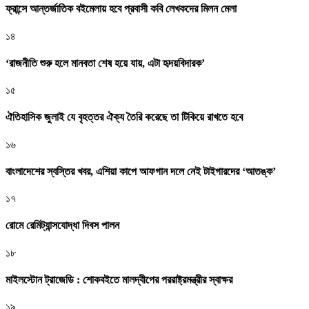
ফ্রান্সে আন্তর্জাতিক বইমেলায় হবে প্রবাসী কবি লেখকদের মিলন মেলা
১৪
‘রাজনীতি শুরু হলে মানবতা শেষ হয়ে যায়, এটা হৃদয়বিদারক’
১৫
ঐতিহাসিক জুলাই যে বৃহত্তর ঐক্য তৈরি করেছে তা টিকিয়ে রাখতে হবে
১৬
বাংলাদেশের স্বস্তির খবর, এশিয়া কাপে আফগান দলে নেই টাইগারদের ‘আতঙ্ক’
১৭
রোমে রেমিট্যান্সযোদ্ধা দিবস পালন
১৮
মাইলস্টোন ট্রাজেডি : শোকবইতে মালদ্বীপের পররাষ্ট্রমন্ত্রীর স্বাক্ষর
১৯