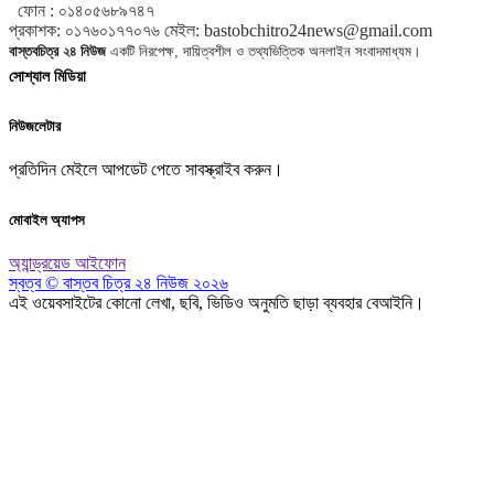
ফোন :
০১৪০৫৬৮৯৭৪৭
প্রকাশক
:
০১৭৬০১৭৭০৭৬
মেইল:
bastobchitro24news@gmail.com
বাস্তবচিত্র ২৪ নিউজ
একটি নিরপেক্ষ, দায়িত্বশীল ও তথ্যভিত্তিক অনলাইন সংবাদমাধ্যম।
সোশ্যাল মিডিয়া
নিউজলেটার
প্রতিদিন মেইলে আপডেট পেতে সাবস্ক্রাইব করুন।
মোবাইল অ্যাপস
অ্যান্ড্রয়েড
আইফোন
স্বত্ব © বাস্তব চিত্র ২৪ নিউজ ২০২৬
এই ওয়েবসাইটের কোনো লেখা, ছবি, ভিডিও অনুমতি ছাড়া ব্যবহার বেআইনি।