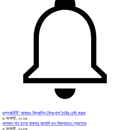
গুপ্তবাহিনী’ আবারও বিভ্রান্তি-বিশৃঙ্খলা তৈরির চেষ্টা করছে
৯ অগাস্ট, ২০২৬
সালমান শাহ হত্যা মামলার আসামি ডন বিমানবন্দরে গ্রেফতার
৯ অগাস্ট, ২০২৬