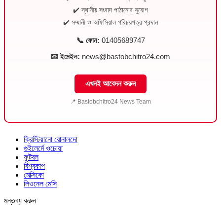
✔️ স্থানীয় সংবাদ পাঠানোর সুযোগ
✔️ সম্মানী ও অফিসিয়াল পরিচয়পত্র প্রদান
📞 ফোন:
01405689747
📧 ইমেইল:
news@bastobchitro24.com
এখনই আবেদন করুন
📍 Bastobchitro24 News Team
ক্রিস্টিয়ানো রোনালদো
গুইলের্মে ওচোয়া
ফুটবল
বিশ্বকাপ
মেক্সিকো
লিওনেল মেসি
মন্তব্য করুন