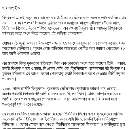
ছবি সংগৃহীত
বিশ্বকাপ এলেই নতুন করে আলোচনায় উঠে আসে মেক্সিকান গোলরক্ষক গুইলের্মে ওচোয়ার
নাম। চার বছর পরপর বিশ্বমঞ্চে দুর্দান্ত পারফরম্যান্সের কারণে ফুটবলপ্রেমীদের কাছে
তিনি এক বিশেষ চরিত্রে পরিণত হয়েছেন। এবারও ব্যতিক্রম নয়। আসন্ন বিশ্বকাপে
ষষ্ঠবারের মতো অংশ নিতে যাচ্ছেন এই অভিজ্ঞ গোলরক্ষক।
সোমবার (১ জুন) আসন্ন বিশ্বকাপের জন্য ২৬ সদস্যের চূড়ান্ত দল ঘোষণা করেছে সহ-
আয়োজক মেক্সিকো। প্রধান কোচ হাভিয়ের আগুইরের ঘোষিত দলে জায়গা পেয়েছেন ৪০
বছর বয়সী গুইলের্মে ওচোয়া।
এর মাধ্যমে বিশ্ব ফুটবলের ইতিহাসে বিরল এক রেকর্ডের অংশ হতে যাচ্ছেন তিনি। কারণ,
চলতি বিশ্বকাপ হবে ওচোয়া, লিওনেল মেসি এবং ক্রিস্টিয়ানো রোনালদোর ষষ্ঠ বিশ্বকাপ।
ফুটবল ইতিহাসে এর আগে কোনো খেলোয়াড় ছয়টি বিশ্বকাপে অংশ নেওয়ার কীর্তি গড়তে
পারেননি।
২০০৬ সালে জার্মানি বিশ্বকাপে প্রথমবার মেক্সিকোর স্কোয়াডে জায়গা পান ওচোয়া।
এরপর প্রতিটি বিশ্বকাপেই জাতীয় দলের অংশ ছিলেন তিনি। যদিও সাম্প্রতিক সময়ে
জাতীয় দলের প্রথম পছন্দের গোলরক্ষক নন, তবুও অভিজ্ঞতার কারণে বিশ্বকাপ দলে
গুরুত্বপূর্ণ স্থান ধরে রেখেছেন।
মেক্সিকোর ঘোষিত স্কোয়াডে আরও রয়েছেন প্রিমিয়ার লিগের ক্লাব ফুলহ্যামের অভিজ্ঞ
ফরোয়ার্ড রাউল হিমিনেজ এবং ইতালিয়ান ক্লাব এসি মিলানের স্ট্রাইকার সান্তিয়াগো
হিমিনেজ। এছাড়া স্পেনে জন্ম নেওয়া মিডফিল্ডার আলভারো ফিদালগো ও কলম্বিয়ায় জন্ম