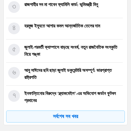
৩
রাজশাহীর সব মা পাবেন ফ্যামিলি কার্ড: ভূমিমন্ত্রী মিনু
৪
হরমুজ ইস্যুতে আশায় কমল আন্তর্জাতিক তেলের দাম
৫
জুলাই-পরবর্তী ক্যাম্পাসে বাড়ছে সংঘর্ষ, নতুন রাজনৈতিক সংস্কৃতি
নিয়ে শঙ্কা
৬
আবু সাঈদের ছবি ছাড়া জুলাই ডকুমেন্টারি অসম্পূর্ণ: ভারপ্রাপ্ত
রাষ্ট্রপতি
৭
ইনফান্তিনোর বিরুদ্ধে ‘ব্ল্যাকমেইল’-এর অভিযোগ জর্ডান ফুটবল
প্রধানের
সর্বশেষ সব খবর
৮
বরিশাল বিশ্ববিদ্যালয়ে ছাত্রদল-শিবির সংঘর্ষে উত্তেজনা