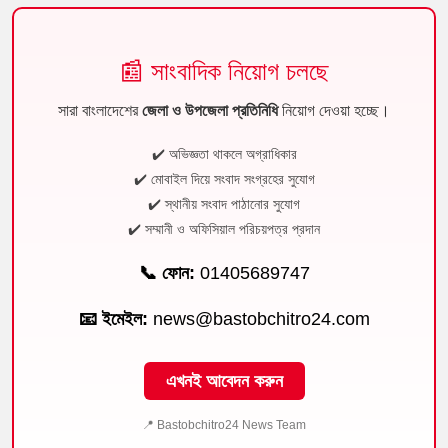
📰 সাংবাদিক নিয়োগ চলছে
সারা বাংলাদেশের
জেলা ও উপজেলা প্রতিনিধি
নিয়োগ দেওয়া হচ্ছে।
✔️ অভিজ্ঞতা থাকলে অগ্রাধিকার
✔️ মোবাইল দিয়ে সংবাদ সংগ্রহের সুযোগ
✔️ স্থানীয় সংবাদ পাঠানোর সুযোগ
✔️ সম্মানী ও অফিসিয়াল পরিচয়পত্র প্রদান
📞 ফোন:
01405689747
📧 ইমেইল:
news@bastobchitro24.com
এখনই আবেদন করুন
📍 Bastobchitro24 News Team