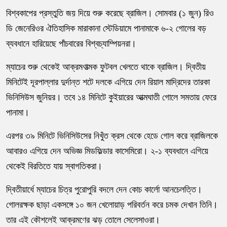
বিশ্বকাপের প্রস্তুতি জয় দিয়ে শুরু করেছে ব্রাজিল। সোমবার (১ জুন) রিও
ডি জেনেরিওর ঐতিহাসিক মারাকানা স্টেডিয়ামে পানামাকে ৬-২ গোলের বড়
ব্যবধানে হারিয়েছে পাঁচবারের বিশ্বচ্যাম্পিয়নরা।
ম্যাচের শুরু থেকেই আক্রমণাত্মক ফুটবল খেলতে থাকে ব্রাজিল। দ্বিতীয়
মিনিটেই দূরপাল্লার দুর্দান্ত শটে দলকে এগিয়ে দেন রিয়াল মাদ্রিদের তারকা
ভিনিসিউস জুনিয়র। তবে ১৪ মিনিটে কুইয়ারের আত্মঘাতী গোলে সমতায় ফেরে
পানামা।
এরপর ৩৯ মিনিটে ভিনিসিউসের নিখুঁত ক্রস থেকে হেডে গোল করে ব্রাজিলকে
আবারও এগিয়ে দেন অভিজ্ঞ মিডফিল্ডার কাসেমিরো। ২-১ ব্যবধানে এগিয়ে
থেকেই বিরতিতে যায় স্বাগতিকরা।
দ্বিতীয়ার্ধে ম্যাচের চিত্র পুরোপুরি বদলে দেন কোচ কার্লো আনচেলত্তি।
গোলরক্ষক ছাড়া একসঙ্গে ১০ জন খেলোয়াড় পরিবর্তন করে চমক দেখান তিনি।
তার এই কৌশলেই আক্রমণের ঝড় তোলে সেলেসাওরা।