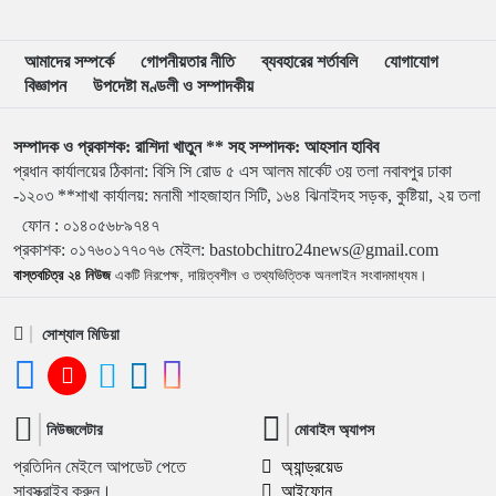
৯
মার্চ টু ঢাকা’ ঠেকাতে শেষ বৈঠক, তবু টেকেনি সরকার
আমাদের সম্পর্কে
গোপনীয়তার নীতি
ব্যবহারের শর্তাবলি
যোগাযোগ
বিজ্ঞাপন
উপদেষ্টা মণ্ডলী ও সম্পাদকীয়
১০
বাংলাদেশ জনরাষ্ট্র আন্দোলন’-এর আত্মপ্রকাশ, নূরের এনসিপি
সমালোচনা
সম্পাদক ও প্রকাশক: রাশিদা খাতুন ** সহ সম্পাদক: আহসান হাবিব
প্রধান কার্যালয়ের ঠিকানা: বিসি সি রোড ৫ এস আলম মার্কেট ৩য় তলা নবাবপুর ঢাকা
১১
শেখ হাসিনার বক্তব্য প্রচার করলে আইনানুগ ব্যবস্থা নেওয়া হবে
-১২০৩ **শাখা কার্যালয়: মনামী শাহজাহান সিটি, ১৬৪ ঝিনাইদহ সড়ক, কুষ্টিয়া, ২য় তলা
ফোন :
০১৪০৫৬৮৯৭৪৭
প্রকাশক
:
০১৭৬০১৭৭০৭৬
মেইল:
bastobchitro24news@gmail.com
১২
জবিতে সংঘর্ষের পর জকসু ভিপি-জিএসকে ক্যাম্পাসছাড়া
বাস্তবচিত্র ২৪ নিউজ
একটি নিরপেক্ষ, দায়িত্বশীল ও তথ্যভিত্তিক অনলাইন সংবাদমাধ্যম।
সোশ্যাল মিডিয়া
১৩
৫ আগস্ট উদ্বোধন হচ্ছে জুলাই গণঅভ্যুত্থান স্মৃতি জাদুঘর
নিউজলেটার
মোবাইল অ্যাপস
১৪
ভেনেজুয়েলায় জোড়া ভূমিকম্পে নিহত বেড়ে ৬ হাজার ১২৫
প্রতিদিন মেইলে আপডেট পেতে
অ্যান্ড্রয়েড
সাবস্ক্রাইব করুন।
আইফোন