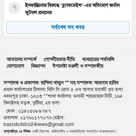
৭
ইনফান্তিনোর বিরুদ্ধে ‘ব্ল্যাকমেইল’-এর অভিযোগ জর্ডান
ফুটবল প্রধানের
সর্বশেষ সব খবর
৮
বরিশাল বিশ্ববিদ্যালয়ে ছাত্রদল-শিবির সংঘর্ষে উত্তেজনা
৯
মার্চ টু ঢাকা’ ঠেকাতে শেষ বৈঠক, তবু টেকেনি সরকার
আমাদের সম্পর্কে
গোপনীয়তার নীতি
ব্যবহারের শর্তাবলি
যোগাযোগ
বিজ্ঞাপন
উপদেষ্টা মণ্ডলী ও সম্পাদকীয়
১০
বাংলাদেশ জনরাষ্ট্র আন্দোলন’-এর আত্মপ্রকাশ, নূরের
এনসিপি সমালোচনা
সম্পাদক ও প্রকাশক: রাশিদা খাতুন ** সহ সম্পাদক: আহসান হাবিব
প্রধান কার্যালয়ের ঠিকানা: বিসি সি রোড ৫ এস আলম মার্কেট ৩য় তলা
নবাবপুর ঢাকা -১২০৩ **শাখা কার্যালয়: মনামী শাহজাহান সিটি, ১৬৪
১১
শেখ হাসিনার বক্তব্য প্রচার করলে আইনানুগ ব্যবস্থা নেওয়া
ঝিনাইদহ সড়ক, কুষ্টিয়া, ২য় তলা
হবে
ফোন :
০১৪০৫৬৮৯৭৪৭
প্রকাশক
:
০১৭৬০১৭৭০৭৬
মেইল:
১২
জবিতে সংঘর্ষের পর জকসু ভিপি-জিএসকে ক্যাম্পাসছাড়া
bastobchitro24news@gmail.com
বাস্তবচিত্র ২৪ নিউজ
একটি নিরপেক্ষ, দায়িত্বশীল ও তথ্যভিত্তিক অনলাইন সংবাদমাধ্যম।