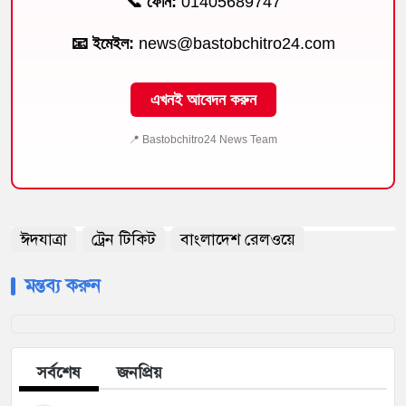
📞 ফোন:
01405689747
📧 ইমেইল:
news@bastobchitro24.com
এখনই আবেদন করুন
📍 Bastobchitro24 News Team
ঈদযাত্রা
ট্রেন টিকিট
বাংলাদেশ রেলওয়ে
মন্তব্য করুন
সর্বশেষ
জনপ্রিয়