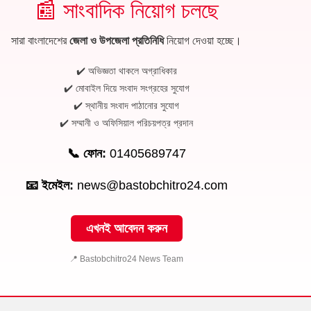
📰 সাংবাদিক নিয়োগ চলছে
সারা বাংলাদেশের
জেলা ও উপজেলা প্রতিনিধি
নিয়োগ দেওয়া হচ্ছে।
✔️ অভিজ্ঞতা থাকলে অগ্রাধিকার
✔️ মোবাইল দিয়ে সংবাদ সংগ্রহের সুযোগ
✔️ স্থানীয় সংবাদ পাঠানোর সুযোগ
✔️ সম্মানী ও অফিসিয়াল পরিচয়পত্র প্রদান
📞 ফোন:
01405689747
📧 ইমেইল:
news@bastobchitro24.com
এখনই আবেদন করুন
📍 Bastobchitro24 News Team