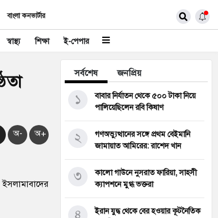
বাংলা কনভার্টার
স্বাস্থ্য
শিক্ষা
ই-পেপার
সর্বশেষ
জনপ্রিয়
্ঠতা
১
বাবার নির্যাতন থেকে ৫০০ টাকা নিয়ে
পালিয়েছিলেন রবি কিষাণ
অ-
অ+
২
গণঅভ্যুত্থানের সঙ্গে প্রথম বেইমানি
জামায়াত আমিরের: রাশেদ খান
৩
কালো গাউনে নুসরাত ফারিয়া, সাহসী
িকে ইসলামাবাদের
ক্যাপশনে মুগ্ধ ভক্তরা
৪
ইরান যুদ্ধ থেকে বের হওয়ার কূটনৈতিক