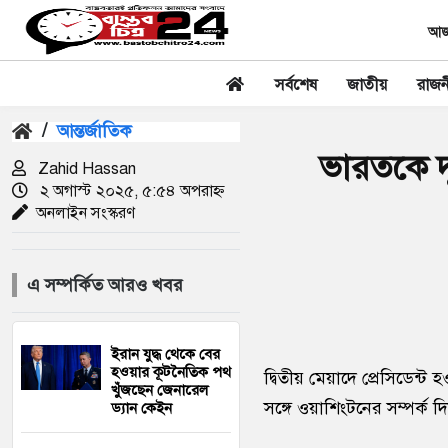
আজক
সর্বশেষ
জাতীয়
রাজন
/
আন্তর্জাতিক
ভারতকে দূ
Zahid Hassan
২ অগাস্ট ২০২৫, ৫:৫৪ অপরাহ্ন
অনলাইন সংস্করণ
এ সম্পর্কিত আরও খবর
ইরান যুদ্ধ থেকে বের
হওয়ার কূটনৈতিক পথ
দ্বিতীয় মেয়াদে প্রেসিডেন্ট
খুঁজছেন জেনারেল
সঙ্গে ওয়াশিংটনের সম্পর্ক 
ড্যান কেইন