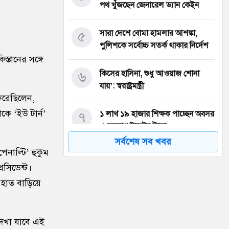
পথ খুঁজছেন জেনারেল ড্যান কেইন
৫
সারা দেশে বোমা হামলার আশঙ্কা,
পুলিশকে সর্বোচ্চ সতর্ক থাকার নির্দেশ
্তানের সঙ্গে
৬
কিসের হাসিনা, শুধু আওয়াজ শোনা
যায়’: স্বরাষ্ট্রমন্ত্রী
য করেছিলেন,
কে ‘ইউ টার্ন’
৭
১ লাখ ১৯ হাজার শিক্ষক পাচ্ছেন অবসর
ও কল্যাণ ট্রাস্টের টাকা
সর্বশেষ সব খবর
নাল্টি’ হুকুম
৮
১১ দফা দাবিতে সচিবালয় অভিমুখে
পদযাত্রা, পুলিশের বাধা
েসিডেন্ট।
 হাত বাড়িয়ে
৯
রাজশাহীর সব মা পাবেন ফ্যামিলি কার্ড:
ভূমিমন্ত্রী মিনু
দেখা যাবে এই