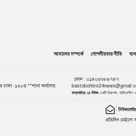
আমাদের সম্পর্কে
গোপনীয়তার নীতি
ব্য
ফোন :
০১৪০৫৬
ুর ঢাকা -১২০৩ **শাখা কার্যালয়:
bastobchitro24news@gmail.
বাস্তবচিত্র ২৪ নিউজ
একটি নিরপেক্ষ, দায়িত্বশীল
নিউজলেটা
প্রতিদিন মেইলে 