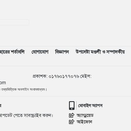
বহারের শর্তাবলি
যোগাযোগ
বিজ্ঞাপন
উপদেষ্টা মণ্ডলী ও সম্পাদকীয়
৮৯৭৪৭
প্রকাশক
:
০১৭৬০১৭৭০৭৬
মেইল:
com
 ও তথ্যভিত্তিক অনলাইন সংবাদমাধ্যম।
র
মোবাইল অ্যাপস
আপডেট পেতে সাবস্ক্রাইব করুন।
অ্যান্ড্রয়েড
আইফোন