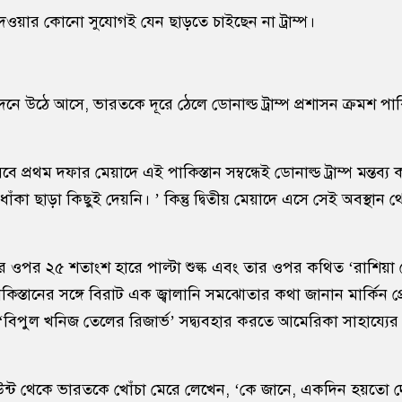
 দেওয়ার কোনো সুযোগই যেন ছাড়তে চাইছেন না ট্রাম্প।
নে উঠে আসে, ভারতকে দূরে ঠেলে ডোনাল্ড ট্রাম্প প্রশাসন ক্রমশ পাকিস
ে প্রথম দফার মেয়াদে এই পাকিস্তান সম্বন্ধেই ডোনাল্ড ট্রাম্প মন্তব্
কা ছাড়া কিছুই দেয়নি। ’ কিন্তু দ্বিতীয় মেয়াদে এসে সেই অবস্থান থে
 ওপর ২৫ শতাংশ হারে পাল্টা শুল্ক এবং তার ওপর কথিত ‘রাশিয়া পে
াকিস্তানের সঙ্গে বিরাট এক জ্বালানি সমঝোতার কথা জানান মার্কিন প্র
‘বিপুল খনিজ তেলের রিজার্ভ’ সদ্ব্যবহার করতে আমেরিকা সাহায্যের
কাউন্ট থেকে ভারতকে খোঁচা মেরে লেখেন, ‘কে জানে, একদিন হয়তো 