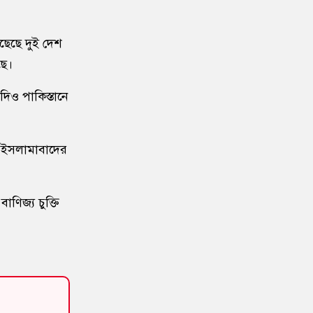
১০
হরমুজ ইস্যুতে আশায় কমল
আন্তর্জাতিক তেলের দাম
ছেছে দুই দেশ
ছে।
১১
জুলাই-পরবর্তী ক্যাম্পাসে বাড়ছে
সংঘর্ষ, নতুন রাজনৈতিক সংস্কৃতি নিয়ে
দিও পাকিস্তানে
শঙ্কা
১২
আবু সাঈদের ছবি ছাড়া জুলাই
গে ইসলামাবাদের
ডকুমেন্টারি অসম্পূর্ণ: ভারপ্রাপ্ত রাষ্ট্রপতি
১৩
ইনফান্তিনোর বিরুদ্ধে ‘ব্ল্যাকমেইল’-এর
িজ্য চুক্তি
অভিযোগ জর্ডান ফুটবল প্রধানের
১৪
বরিশাল বিশ্ববিদ্যালয়ে ছাত্রদল-শিবির
সংঘর্ষে উত্তেজনা
১৫
মার্চ টু ঢাকা’ ঠেকাতে শেষ বৈঠক, তবু