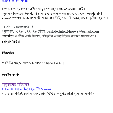
মণ্ডলী ও সম্পাদকীয়
সম্পাদক ও প্রকাশক: রাশিদা খাতুন ** সহ সম্পাদক: আহসান হাবিব
প্রধান কার্যালয়ের ঠিকানা: বিসি সি রোড ৫ এস আলম মার্কেট ৩য় তলা নবাবপুর ঢাকা
-১২০৩ **শাখা কার্যালয়: মনামী শাহজাহান সিটি, ১৬৪ ঝিনাইদহ সড়ক, কুষ্টিয়া, ২য় তলা
ফোন :
০১৪০৫৬৮৯৭৪৭
প্রকাশক
:
০১৭৬০১৭৭০৭৬
মেইল:
bastobchitro24news@gmail.com
বাস্তবচিত্র ২৪ নিউজ
একটি নিরপেক্ষ, দায়িত্বশীল ও তথ্যভিত্তিক অনলাইন সংবাদমাধ্যম।
সোশ্যাল মিডিয়া
নিউজলেটার
প্রতিদিন মেইলে আপডেট পেতে সাবস্ক্রাইব করুন।
মোবাইল অ্যাপস
অ্যান্ড্রয়েড
আইফোন
স্বত্ব © বাস্তব চিত্র ২৪ নিউজ ২০২৬
এই ওয়েবসাইটের কোনো লেখা, ছবি, ভিডিও অনুমতি ছাড়া ব্যবহার বেআইনি।