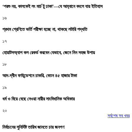
‘পরশু নয়, কালকেই লং মার্চ টু ঢাকা’—যে আহ্বানে বদলে যায় ইতিহাস
১৬
প্রথম শ্রেণিতে ভর্তি পরীক্ষা হচ্ছে না, থাকছে লটারি পদ্ধতি
১৭
হোয়াটসঅ্যাপ কল রেকর্ড করবেন যেভাবে, জেনে নিন সহজ উপায়
১৮
আদ-দ্বীন ফাউন্ডেশনে চাকরি, বেতন ৪৫ হাজার টাকা
১৯
ধর্ম ও বিয়ে বেছে নেওয়া নারীর সাংবিধানিক অধিকার
২০
সর্বশেষ সব খবর
নির্বাচনের সুনির্দিষ্ট তারিখ জানতে চায় জনগণ