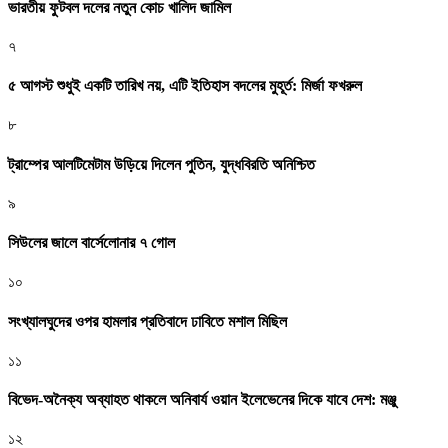
ভারতীয় ফুটবল দলের নতুন কোচ খালিদ জামিল
৭
৫ আগস্ট শুধুই একটি তারিখ নয়, এটি ইতিহাস বদলের মুহূর্ত: মির্জা ফখরুল
৮
ট্রাম্পের আলটিমেটাম উড়িয়ে দিলেন পুতিন, যুদ্ধবিরতি অনিশ্চিত
৯
সিউলের জালে বার্সেলোনার ৭ গোল
১০
সংখ্যালঘুদের ওপর হামলার প্রতিবাদে ঢাবিতে মশাল মিছিল
১১
বিভেদ-অনৈক্য অব্যাহত থাকলে অনিবার্য ওয়ান ইলেভেনের দিকে যাবে দেশ: মঞ্জু
১২