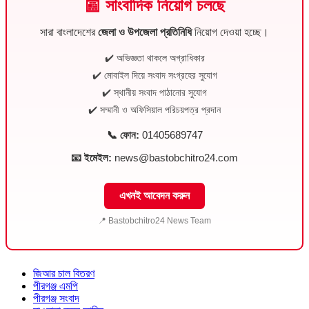
📰 সাংবাদিক নিয়োগ চলছে
সারা বাংলাদেশের
জেলা ও উপজেলা প্রতিনিধি
নিয়োগ দেওয়া হচ্ছে।
✔️ অভিজ্ঞতা থাকলে অগ্রাধিকার
✔️ মোবাইল দিয়ে সংবাদ সংগ্রহের সুযোগ
✔️ স্থানীয় সংবাদ পাঠানোর সুযোগ
✔️ সম্মানী ও অফিসিয়াল পরিচয়পত্র প্রদান
📞 ফোন:
01405689747
📧 ইমেইল:
news@bastobchitro24.com
এখনই আবেদন করুন
📍 Bastobchitro24 News Team
জিআর চাল বিতরণ
পীরগঞ্জ এমপি
পীরগঞ্জ সংবাদ