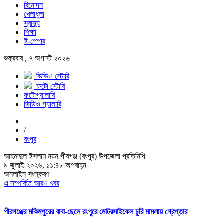
বিনোদন
খেলাধুলা
স্বাস্থ্য
শিক্ষা
ই-পেপার
শুক্রবার , ৭ অগাস্ট ২০২৬
ভিডিও স্টোরি
ফটো স্টোরি
ফটোগ্যালারি
ভিডিও গ্যালারি
/
রংপুর
আহমাদুল ইসলাম নয়ন পীরগঞ্জ (রংপুর) উপজেলা প্রতিনিধি
৯ জুলাই ২০২৬, ১১:৪৮ অপরাহ্ন
অনলাইন সংস্করণ
এ সম্পর্কিত আরও খবর
পীরগঞ্জের মকিমপুরের বাবা-ছেলে রংপুরে মোটরসাইকেল চুরি মামলায় গ্রেপ্তার