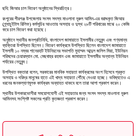
ছবি: জিআর চাল বিতরণ অনুষ্ঠানের স্থিরচিত্র।
রংপুরের পীরগঞ্জ উপজেলায় সংসদ সদস্য মাওলানা নূরুল আমিন-এর বরাদ্দকৃত জিআর
(গ্র্যাচুইটাস রিলিফ) কর্মসূচির আওতায় অসহায় ও দুস্থ ২৮টি পরিবারের মাঝে ২০ কেজি
করে চাল বিতরণ করা হয়েছে।
অনুষ্ঠানে স্থানীয় জনপ্রতিনিধি, বাংলাদেশ জামায়াতে ইসলামীর নেতৃবৃন্দ এবং গণ্যমান্য
ব্যক্তিরা উপস্থিত ছিলেন। বিতরণ কার্যক্রমে উপস্থিত ছিলেন বাংলাদেশ জামায়াতে
ইসলামী ১০ নম্বর শানেরহাট ইউনিয়নের সভাপতি মুহাম্মদ আব্দুল জলিল মিয়া, ইউনিয়ন
পরিষদের চেয়ারম্যান মো. মেছবাহুর রহমান এবং জামায়াতে ইসলামীর অন্যান্য ইউনিয়ন
পর্যায়ের নেতৃবৃন্দ।
উপস্থিত বক্তারা বলেন, সরকারের মানবিক সহায়তা কার্যক্রমের অংশ হিসেবে প্রকৃত
অসহায় ও দরিদ্র মানুষের হাতে এই খাদ্য সহায়তা পৌঁছে দেওয়া হচ্ছে। ভবিষ্যতেও এ
ধরনের জনকল্যাণমূলক কার্যক্রম অব্যাহত থাকবে বলে তারা আশা প্রকাশ করেন।
স্থানীয় উপকারভোগীরা সময়োপযোগী এই সহায়তার জন্য সংসদ সদস্য মাওলানা নূরুল
আমিনসহ সংশ্লিষ্ট সকলের প্রতি কৃতজ্ঞতা প্রকাশ করেন।