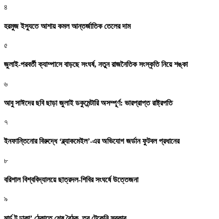
৪
হরমুজ ইস্যুতে আশায় কমল আন্তর্জাতিক তেলের দাম
৫
জুলাই-পরবর্তী ক্যাম্পাসে বাড়ছে সংঘর্ষ, নতুন রাজনৈতিক সংস্কৃতি নিয়ে শঙ্কা
৬
আবু সাঈদের ছবি ছাড়া জুলাই ডকুমেন্টারি অসম্পূর্ণ: ভারপ্রাপ্ত রাষ্ট্রপতি
৭
ইনফান্তিনোর বিরুদ্ধে ‘ব্ল্যাকমেইল’-এর অভিযোগ জর্ডান ফুটবল প্রধানের
৮
বরিশাল বিশ্ববিদ্যালয়ে ছাত্রদল-শিবির সংঘর্ষে উত্তেজনা
৯
মার্চ টু ঢাকা’ ঠেকাতে শেষ বৈঠক, তবু টেকেনি সরকার