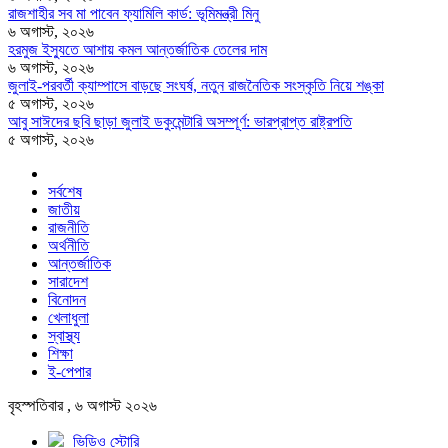
রাজশাহীর সব মা পাবেন ফ্যামিলি কার্ড: ভূমিমন্ত্রী মিনু
৬ অগাস্ট, ২০২৬
হরমুজ ইস্যুতে আশায় কমল আন্তর্জাতিক তেলের দাম
৬ অগাস্ট, ২০২৬
জুলাই-পরবর্তী ক্যাম্পাসে বাড়ছে সংঘর্ষ, নতুন রাজনৈতিক সংস্কৃতি নিয়ে শঙ্কা
৫ অগাস্ট, ২০২৬
আবু সাঈদের ছবি ছাড়া জুলাই ডকুমেন্টারি অসম্পূর্ণ: ভারপ্রাপ্ত রাষ্ট্রপতি
৫ অগাস্ট, ২০২৬
সর্বশেষ
জাতীয়
রাজনীতি
অর্থনীতি
আন্তর্জাতিক
সারাদেশ
বিনোদন
খেলাধুলা
স্বাস্থ্য
শিক্ষা
ই-পেপার
বৃহস্পতিবার , ৬ অগাস্ট ২০২৬
ভিডিও স্টোরি