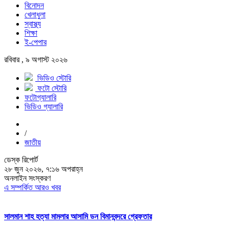
বিনোদন
খেলাধুলা
স্বাস্থ্য
শিক্ষা
ই-পেপার
রবিবার , ৯ অগাস্ট ২০২৬
ভিডিও স্টোরি
ফটো স্টোরি
ফটোগ্যালারি
ভিডিও গ্যালারি
/
জাতীয়
ডেস্ক রিপোর্ট
২৮ জুন ২০২৬, ৭:১৬ অপরাহ্ন
অনলাইন সংস্করণ
এ সম্পর্কিত আরও খবর
সালমান শাহ হত্যা মামলার আসামি ডন বিমানবন্দরে গ্রেফতার