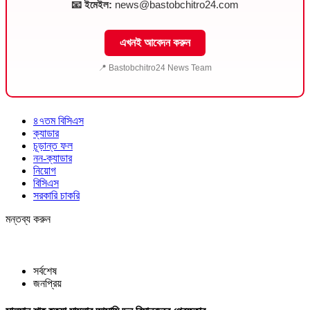
📧 ইমেইল:
news@bastobchitro24.com
এখনই আবেদন করুন
📍 Bastobchitro24 News Team
৪৭তম বিসিএস
ক্যাডার
চূড়ান্ত ফল
নন-ক্যাডার
নিয়োগ
বিসিএস
সরকারি চাকরি
মন্তব্য করুন
সর্বশেষ
জনপ্রিয়