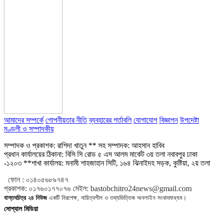
আমাদের সম্পর্কে
গোপনীয়তার নীতি
ব্যবহারের শর্তাবলি
যোগাযোগ
বিজ্ঞাপন
উপদেষ্টা
মণ্ডলী ও সম্পাদকীয়
সম্পাদক ও প্রকাশক: রাশিদা খাতুন ** সহ সম্পাদক: আহসান হাবিব
প্রধান কার্যালয়ের ঠিকানা: বিসি সি রোড ৫ এস আলম মার্কেট ৩য় তলা নবাবপুর ঢাকা
-১২০৩ **শাখা কার্যালয়: মনামী শাহজাহান সিটি, ১৬৪ ঝিনাইদহ সড়ক, কুষ্টিয়া, ২য় তলা
ফোন :
০১৪০৫৬৮৯৭৪৭
প্রকাশক
:
০১৭৬০১৭৭০৭৬
মেইল:
bastobchitro24news@gmail.com
বাস্তবচিত্র ২৪ নিউজ
একটি নিরপেক্ষ, দায়িত্বশীল ও তথ্যভিত্তিক অনলাইন সংবাদমাধ্যম।
সোশ্যাল মিডিয়া