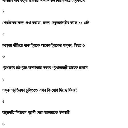
সালমান শাহ হত্যা মামলার আসামি ডন বিমানবন্দরে গ্রেফতার
১
প্রেমিকের সঙ্গে দেখা করতে জেলে, স্কুলছাত্রীর কাছে ১০ গুলি
২
বগুড়ায় দাঁড়িয়ে থাকা ট্রাকে আরেক ট্রাকের ধাক্কা, নিহত ৩
৩
প্রথমবার চট্টগ্রাম-কক্সবাজার সফরে প্রধানমন্ত্রী তারেক রহমান
৪
মক্কা প্রতিরক্ষা চুক্তিতে এবার কি যোগ দিচ্ছে মিসর?
৫
রাষ্ট্রপতি নির্বাচনে প্রার্থী দেবে জামায়াতে ইসলামী
৬