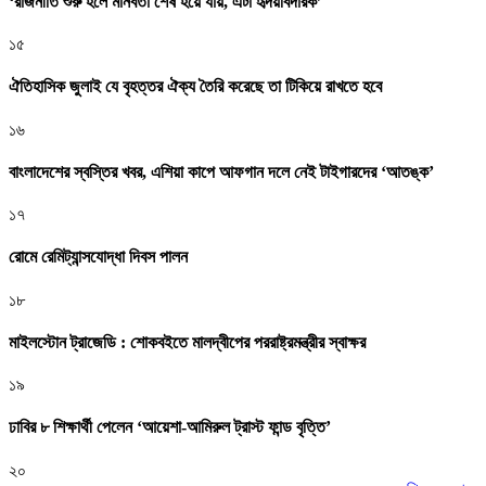
‘রাজনীতি শুরু হলে মানবতা শেষ হয়ে যায়, এটা হৃদয়বিদারক’
১৫
ঐতিহাসিক জুলাই যে বৃহত্তর ঐক্য তৈরি করেছে তা টিকিয়ে রাখতে হবে
১৬
বাংলাদেশের স্বস্তির খবর, এশিয়া কাপে আফগান দলে নেই টাইগারদের ‘আতঙ্ক’
১৭
রোমে রেমিট্যান্সযোদ্ধা দিবস পালন
১৮
মাইলস্টোন ট্রাজেডি : শোকবইতে মালদ্বীপের পররাষ্ট্রমন্ত্রীর স্বাক্ষর
১৯
ঢাবির ৮ শিক্ষার্থী পেলেন ‘আয়েশা-আমিরুল ট্রাস্ট ফান্ড বৃত্তি’
২০