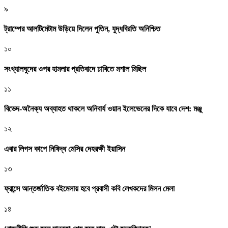
৯
ট্রাম্পের আলটিমেটাম উড়িয়ে দিলেন পুতিন, যুদ্ধবিরতি অনিশ্চিত
১০
সংখ্যালঘুদের ওপর হামলার প্রতিবাদে ঢাবিতে মশাল মিছিল
১১
বিভেদ-অনৈক্য অব্যাহত থাকলে অনিবার্য ওয়ান ইলেভেনের দিকে যাবে দেশ: মঞ্জু
১২
এবার লিগস কাপে নিষিদ্ধ মেসির দেহরক্ষী ইয়াসিন
১৩
ফ্রান্সে আন্তর্জাতিক বইমেলায় হবে প্রবাসী কবি লেখকদের মিলন মেলা
১৪