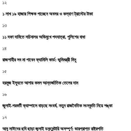
১২
১ লাখ ১৯ হাজার শিক্ষক পাচ্ছেন অবসর ও কল্যাণ ট্রাস্টের টাকা
১৩
১১ দফা দাবিতে সচিবালয় অভিমুখে পদযাত্রা, পুলিশের বাধা
১৪
রাজশাহীর সব মা পাবেন ফ্যামিলি কার্ড: ভূমিমন্ত্রী মিনু
১৫
হরমুজ ইস্যুতে আশায় কমল আন্তর্জাতিক তেলের দাম
১৬
জুলাই-পরবর্তী ক্যাম্পাসে বাড়ছে সংঘর্ষ, নতুন রাজনৈতিক সংস্কৃতি নিয়ে শঙ্কা
১৭
আবু সাঈদের ছবি ছাড়া জুলাই ডকুমেন্টারি অসম্পূর্ণ: ভারপ্রাপ্ত রাষ্ট্রপতি