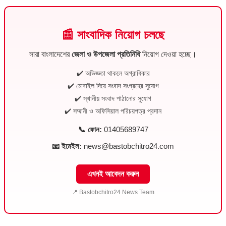
📰 সাংবাদিক নিয়োগ চলছে
সারা বাংলাদেশের
জেলা ও উপজেলা প্রতিনিধি
নিয়োগ দেওয়া হচ্ছে।
✔️ অভিজ্ঞতা থাকলে অগ্রাধিকার
✔️ মোবাইল দিয়ে সংবাদ সংগ্রহের সুযোগ
✔️ স্থানীয় সংবাদ পাঠানোর সুযোগ
✔️ সম্মানী ও অফিসিয়াল পরিচয়পত্র প্রদান
📞 ফোন:
01405689747
📧 ইমেইল:
news@bastobchitro24.com
এখনই আবেদন করুন
📍 Bastobchitro24 News Team