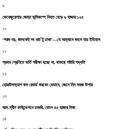
৯
ভেনেজুয়েলায় জোড়া ভূমিকম্পে নিহত বেড়ে ৬ হাজার ১২৫
১০
‘পরশু নয়, কালকেই লং মার্চ টু ঢাকা’—যে আহ্বানে বদলে যায় ইতিহাস
১১
প্রথম শ্রেণিতে ভর্তি পরীক্ষা হচ্ছে না, থাকছে লটারি পদ্ধতি
১২
হোয়াটসঅ্যাপ কল রেকর্ড করবেন যেভাবে, জেনে নিন সহজ উপায়
১৩
আদ-দ্বীন ফাউন্ডেশনে চাকরি, বেতন ৪৫ হাজার টাকা
১৪