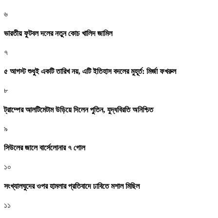
৬
ভারতীয় ফুটবল দলের নতুন কোচ খালিদ জামিল
৭
৫ আগস্ট শুধুই একটি তারিখ নয়, এটি ইতিহাস বদলের মুহূর্ত: মির্জা ফখরুল
৮
ট্রাম্পের আলটিমেটাম উড়িয়ে দিলেন পুতিন, যুদ্ধবিরতি অনিশ্চিত
৯
সিউলের জালে বার্সেলোনার ৭ গোল
১০
সংখ্যালঘুদের ওপর হামলার প্রতিবাদে ঢাবিতে মশাল মিছিল
১১