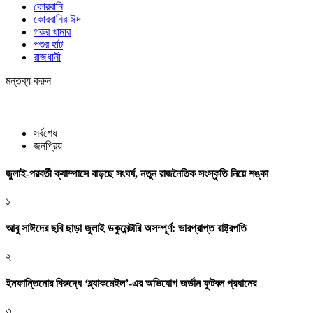
কোরবানি
কোরবানির ঈদ
গরুর খামার
পশুর হাট
রাজধানী
মন্তব্য করুন
সর্বশেষ
জনপ্রিয়
জুলাই-পরবর্তী ক্যাম্পাসে বাড়ছে সংঘর্ষ, নতুন রাজনৈতিক সংস্কৃতি নিয়ে শঙ্কা
১
আবু সাঈদের ছবি ছাড়া জুলাই ডকুমেন্টারি অসম্পূর্ণ: ভারপ্রাপ্ত রাষ্ট্রপতি
২
ইনফান্তিনোর বিরুদ্ধে ‘ব্ল্যাকমেইল’-এর অভিযোগ জর্ডান ফুটবল প্রধানের
৩