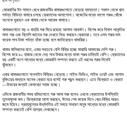
ছবি সংগৃহীত
কোরবানির ঈদ সামনে রেখে রাজধানীর খামারগুলোতে বেড়েছে ব্যস্ততা। সকাল থেকে রাত
পর্যন্ত বিভিন্ন খামারে চলছে ক্রেতাদের আনাগোনা। বাজেটের মধ্যে ভালো গরুর খোঁজে
অনেকে ঘুরছেন এক খামার থেকে আরেক খামারে।
খামারগুলোতে বড় ও বাহারি গরু ঘিরে রয়েছে আলাদা আকর্ষণ। বিশেষ করে বিশাল আকৃতির
সাদা গরু এবং বিদেশি জাতের গরু দেখতে ভিড় করছেন ক্রেতারা। তবে এসব গরুর দাম
কয়েক লাখ টাকা পর্যন্ত হাঁকা হচ্ছে বলে জানিয়েছেন খামারিরা।
খামার মালিকদের মতে, এবার সবচেয়ে বেশি বিক্রি হচ্ছে মাঝারি আকারের দেশি গরু।
বিশেষ করে ৯০ হাজার থেকে দেড় লাখ টাকার মধ্যে থাকা গরুর চাহিদাই বেশি। ক্রেতাদের
বড় একটি অংশ সাধ্যের মধ্যে কোরবানি সম্পন্ন করতে এই ধরনের গরুর দিকেই
ঝুঁকছেন।
এবার খামারগুলোতে অনলাইন বিক্রিও বেড়েছে। লাইভ ভিডিও, লাইভ ওয়েট এবং আগাম
বুকিংয়ের মাধ্যমে অনেক ক্রেতা ঘরে বসেই গরু পছন্দ করছেন। এতে বিক্রেতা ও ক্রেতা
—উভয়ের জন্যই কেনাবেচা সহজ হচ্ছে।
এদিকে রাজধানীর পশুর হাটগুলোতে গরু আসা শুরু হলেও এখনো ক্রেতাদের উপস্থিতি
তুলনামূলক কম। বিক্রেতারা আশা করছেন, ঈদের শেষ কয়েক দিনে বেচা-বিক্রি আরও
জমে উঠবে। দ্রব্যমূল্যের ঊর্ধ্বগতির এই সময়ে সাধারণ মানুষ সাধ্যের মধ্যে কোরবানি
সম্পন্ন করতেই বেশি আগ্রহ দেখাচ্ছেন।