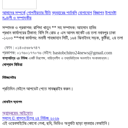
আমাদের সম্পর্কে
গোপনীয়তার নীতি
ব্যবহারের শর্তাবলি
যোগাযোগ
বিজ্ঞাপন
উপদেষ্টা
মণ্ডলী ও সম্পাদকীয়
সম্পাদক ও প্রকাশক: রাশিদা খাতুন ** সহ সম্পাদক: আহসান হাবিব
প্রধান কার্যালয়ের ঠিকানা: বিসি সি রোড ৫ এস আলম মার্কেট ৩য় তলা নবাবপুর ঢাকা
-১২০৩ **শাখা কার্যালয়: মনামী শাহজাহান সিটি, ১৬৪ ঝিনাইদহ সড়ক, কুষ্টিয়া, ২য় তলা
ফোন :
০১৪০৫৬৮৯৭৪৭
প্রকাশক
:
০১৭৬০১৭৭০৭৬
মেইল:
bastobchitro24news@gmail.com
বাস্তবচিত্র ২৪ নিউজ
একটি নিরপেক্ষ, দায়িত্বশীল ও তথ্যভিত্তিক অনলাইন সংবাদমাধ্যম।
সোশ্যাল মিডিয়া
নিউজলেটার
প্রতিদিন মেইলে আপডেট পেতে সাবস্ক্রাইব করুন।
মোবাইল অ্যাপস
অ্যান্ড্রয়েড
আইফোন
স্বত্ব © বাস্তব চিত্র ২৪ নিউজ ২০২৬
এই ওয়েবসাইটের কোনো লেখা, ছবি, ভিডিও অনুমতি ছাড়া ব্যবহার বেআইনি।