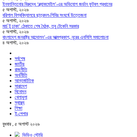
ইনফান্তিনোর বিরুদ্ধে ‘ব্ল্যাকমেইল’-এর অভিযোগ জর্ডান ফুটবল প্রধানের
৫ অগাস্ট, ২০২৬
বরিশাল বিশ্ববিদ্যালয়ে ছাত্রদল-শিবির সংঘর্ষে উত্তেজনা
৫ অগাস্ট, ২০২৬
মার্চ টু ঢাকা’ ঠেকাতে শেষ বৈঠক, তবু টেকেনি সরকার
৫ অগাস্ট, ২০২৬
বাংলাদেশ জনরাষ্ট্র আন্দোলন’-এর আত্মপ্রকাশ, নূরের এনসিপি সমালোচনা
৪ অগাস্ট, ২০২৬
সর্বশেষ
জাতীয়
রাজনীতি
অর্থনীতি
আন্তর্জাতিক
সারাদেশ
বিনোদন
খেলাধুলা
স্বাস্থ্য
শিক্ষা
ই-পেপার
বুধবার , ৫ অগাস্ট ২০২৬
ভিডিও স্টোরি