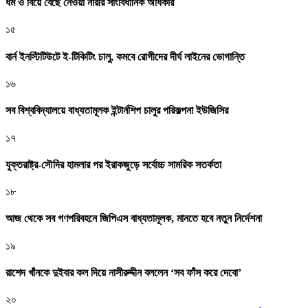
ধর্ম ও বিয়ে বেছে নেওয়া নারীর সাংবিধানিক অধিকার
১৫
বার্ন ইনস্টিটিউটে ই-টিকিটিং চালু, কমবে রোগীদের দীর্ঘ লাইনের ভোগান্তি
১৬
সব বিশ্ববিদ্যালয়ে বাধ্যতামূলক ইন্টার্নশিপ চালুর পরিকল্পনা ইউজিসির
১৭
যুক্তরাষ্ট্র-সৌদির হামলার পর ইরাকজুড়ে সর্বোচ্চ সামরিক সতর্কতা
১৮
আজ থেকে সব গণপরিবহনে জিপিএস বাধ্যতামূলক, মানতে হবে নতুন নির্দেশনা
১৯
রাশেদ খাঁনকে দুইবার কল দিয়ে নাসীরুদ্দীন বললেন ‘সব ফাঁস করে দেবো’
২০