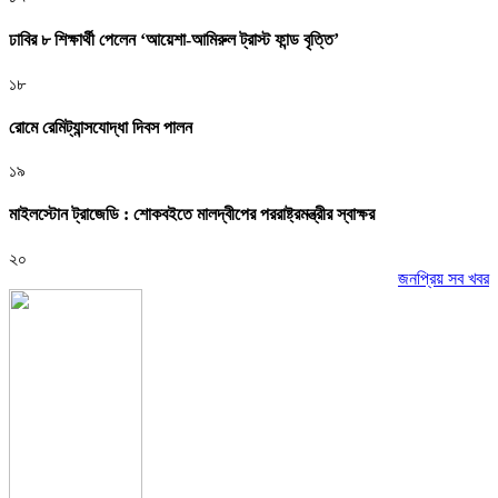
ঢাবির ৮ শিক্ষার্থী পেলেন ‘আয়েশা-আমিরুল ট্রাস্ট ফান্ড বৃত্তি’
১৮
রোমে রেমিট্যান্সযোদ্ধা দিবস পালন
১৯
মাইলস্টোন ট্রাজেডি : শোকবইতে মালদ্বীপের পররাষ্ট্রমন্ত্রীর স্বাক্ষর
২০
জনপ্রিয় সব খবর