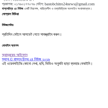
প্রকাশক
:
০১৭৬০১৭৭০৭৬
মেইল:
bastobchitro24news@gmail.com
বাস্তবচিত্র ২৪ নিউজ
একটি নিরপেক্ষ, দায়িত্বশীল ও তথ্যভিত্তিক অনলাইন সংবাদমাধ্যম।
সোশ্যাল মিডিয়া
নিউজলেটার
প্রতিদিন মেইলে আপডেট পেতে সাবস্ক্রাইব করুন।
মোবাইল অ্যাপস
অ্যান্ড্রয়েড
আইফোন
স্বত্ব © বাস্তব চিত্র ২৪ নিউজ ২০২৬
এই ওয়েবসাইটের কোনো লেখা, ছবি, ভিডিও অনুমতি ছাড়া ব্যবহার বেআইনি।