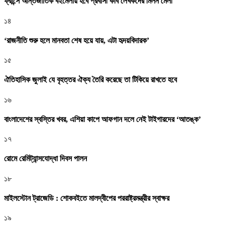
ফ্রান্সে আন্তর্জাতিক বইমেলায় হবে প্রবাসী কবি লেখকদের মিলন মেলা
১৪
‘রাজনীতি শুরু হলে মানবতা শেষ হয়ে যায়, এটা হৃদয়বিদারক’
১৫
ঐতিহাসিক জুলাই যে বৃহত্তর ঐক্য তৈরি করেছে তা টিকিয়ে রাখতে হবে
১৬
বাংলাদেশের স্বস্তির খবর, এশিয়া কাপে আফগান দলে নেই টাইগারদের ‘আতঙ্ক’
১৭
রোমে রেমিট্যান্সযোদ্ধা দিবস পালন
১৮
মাইলস্টোন ট্রাজেডি : শোকবইতে মালদ্বীপের পররাষ্ট্রমন্ত্রীর স্বাক্ষর
১৯