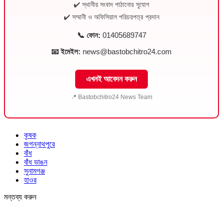
✔️ স্থানীয় সংবাদ পাঠানোর সুযোগ
✔️ সম্মানী ও অফিসিয়াল পরিচয়পত্র প্রদান
📞 ফোন:
01405689747
📧 ইমেইল:
news@bastobchitro24.com
এখনই আবেদন করুন
📍 Bastobchitro24 News Team
কৃষক
জগন্নাথপুরে
বাঁধ
বাঁধ ভাঙন
সুনামগঞ্জ
হাওর
মন্তব্য করুন