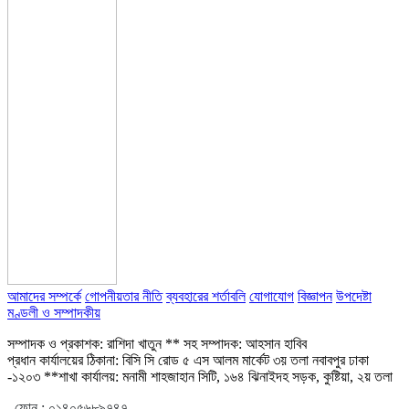
আমাদের সম্পর্কে
গোপনীয়তার নীতি
ব্যবহারের শর্তাবলি
যোগাযোগ
বিজ্ঞাপন
উপদেষ্টা
মণ্ডলী ও সম্পাদকীয়
সম্পাদক ও প্রকাশক: রাশিদা খাতুন ** সহ সম্পাদক: আহসান হাবিব
প্রধান কার্যালয়ের ঠিকানা: বিসি সি রোড ৫ এস আলম মার্কেট ৩য় তলা নবাবপুর ঢাকা
-১২০৩ **শাখা কার্যালয়: মনামী শাহজাহান সিটি, ১৬৪ ঝিনাইদহ সড়ক, কুষ্টিয়া, ২য় তলা
ফোন :
০১৪০৫৬৮৯৭৪৭