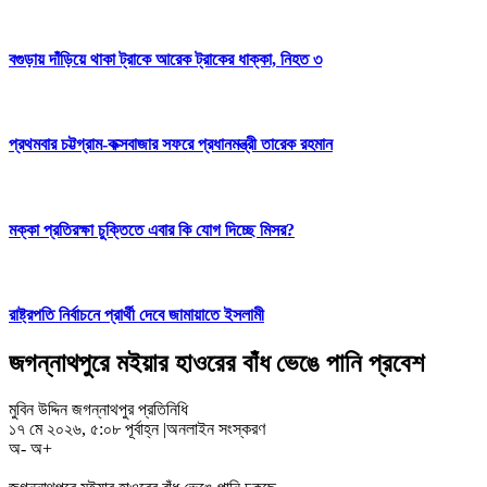
বগুড়ায় দাঁড়িয়ে থাকা ট্রাকে আরেক ট্রাকের ধাক্কা, নিহত ৩
প্রথমবার চট্টগ্রাম-কক্সবাজার সফরে প্রধানমন্ত্রী তারেক রহমান
মক্কা প্রতিরক্ষা চুক্তিতে এবার কি যোগ দিচ্ছে মিসর?
রাষ্ট্রপতি নির্বাচনে প্রার্থী দেবে জামায়াতে ইসলামী
জগন্নাথপুরে মইয়ার হাওরের বাঁধ ভেঙে পানি প্রবেশ
মুবিন উদ্দিন জগন্নাথপুর প্রতিনিধি
১৭ মে ২০২৬, ৫:০৮ পূর্বাহ্ন
|
অনলাইন সংস্করণ
অ-
অ+