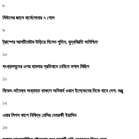
৮
সিউলের জালে বার্সেলোনার ৭ গোল
৯
ট্রাম্পের আলটিমেটাম উড়িয়ে দিলেন পুতিন, যুদ্ধবিরতি অনিশ্চিত
১০
সংখ্যালঘুদের ওপর হামলার প্রতিবাদে ঢাবিতে মশাল মিছিল
১১
বিভেদ-অনৈক্য অব্যাহত থাকলে অনিবার্য ওয়ান ইলেভেনের দিকে যাবে দেশ: মঞ্জু
১২
এবার লিগস কাপে নিষিদ্ধ মেসির দেহরক্ষী ইয়াসিন
১৩