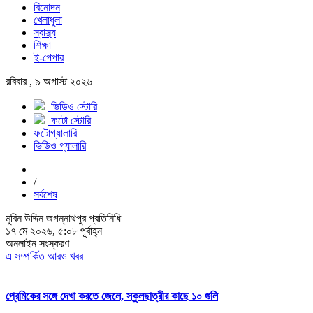
বিনোদন
খেলাধুলা
স্বাস্থ্য
শিক্ষা
ই-পেপার
রবিবার , ৯ অগাস্ট ২০২৬
ভিডিও স্টোরি
ফটো স্টোরি
ফটোগ্যালারি
ভিডিও গ্যালারি
/
সর্বশেষ
মুবিন উদ্দিন জগন্নাথপুর প্রতিনিধি
১৭ মে ২০২৬, ৫:০৮ পূর্বাহ্ন
অনলাইন সংস্করণ
এ সম্পর্কিত আরও খবর
প্রেমিকের সঙ্গে দেখা করতে জেলে, স্কুলছাত্রীর কাছে ১০ গুলি