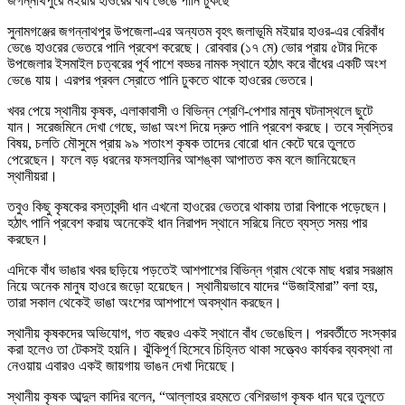
জগন্নাথপুরে মইয়ার হাওরের বাঁধ ভেঙে পানি ঢুকছে
সুনামগঞ্জের
জগন্নাথপুর উপজেলা
-এর অন্যতম বৃহৎ জলাভূমি
মইয়ার হাওর
-এর বেরিবাঁধ
ভেঙে হাওরের ভেতরে পানি প্রবেশ করেছে। রোববার (১৭ মে) ভোর প্রায় ৫টার দিকে
উপজেলার ইসমাইল চত্বরের পূর্ব পাশে বড্ডর নামক স্থানে হঠাৎ করে বাঁধের একটি অংশ
ভেঙে যায়। এরপর প্রবল স্রোতে পানি ঢুকতে থাকে হাওরের ভেতরে।
খবর পেয়ে স্থানীয় কৃষক, এলাকাবাসী ও বিভিন্ন শ্রেণি-পেশার মানুষ ঘটনাস্থলে ছুটে
যান। সরেজমিনে দেখা গেছে, ভাঙা অংশ দিয়ে দ্রুত পানি প্রবেশ করছে। তবে স্বস্তির
বিষয়, চলতি মৌসুমে প্রায় ৯৯ শতাংশ কৃষক তাদের বোরো ধান কেটে ঘরে তুলতে
পেরেছেন। ফলে বড় ধরনের ফসলহানির আশঙ্কা আপাতত কম বলে জানিয়েছেন
স্থানীয়রা।
তবুও কিছু কৃষকের বস্তাবন্দী ধান এখনো হাওরের ভেতরে থাকায় তারা বিপাকে পড়েছেন।
হঠাৎ পানি প্রবেশ করায় অনেকেই ধান নিরাপদ স্থানে সরিয়ে নিতে ব্যস্ত সময় পার
করছেন।
এদিকে বাঁধ ভাঙার খবর ছড়িয়ে পড়তেই আশপাশের বিভিন্ন গ্রাম থেকে মাছ ধরার সরঞ্জাম
নিয়ে অনেক মানুষ হাওরে জড়ো হয়েছেন। স্থানীয়ভাবে যাদের “উজাইমারা” বলা হয়,
তারা সকাল থেকেই ভাঙা অংশের আশপাশে অবস্থান করছেন।
স্থানীয় কৃষকদের অভিযোগ, গত বছরও একই স্থানে বাঁধ ভেঙেছিল। পরবর্তীতে সংস্কার
করা হলেও তা টেকসই হয়নি। ঝুঁকিপূর্ণ হিসেবে চিহ্নিত থাকা সত্ত্বেও কার্যকর ব্যবস্থা না
নেওয়ায় এবারও একই জায়গায় ভাঙন দেখা দিয়েছে।
স্থানীয় কৃষক আব্দুল কাদির বলেন, “আল্লাহর রহমতে বেশিরভাগ কৃষক ধান ঘরে তুলতে