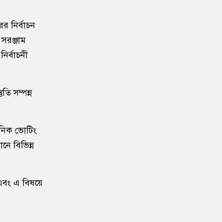
১০
বাংলাদেশ জনরাষ্ট্র আন্দোলন’-এর
ের নির্বাচন
আত্মপ্রকাশ, নূরের এনসিপি সমালোচনা
 সরঞ্জাম
নির্বাচনী
১১
শেখ হাসিনার বক্তব্য প্রচার করলে
আইনানুগ ব্যবস্থা নেওয়া হবে
তি সম্পন্ন
১২
জবিতে সংঘর্ষের পর জকসু ভিপি-
জিএসকে ক্যাম্পাসছাড়া
্রনিক ভোটিং
১৩
৫ আগস্ট উদ্বোধন হচ্ছে জুলাই
ানে বিভিন্ন
গণঅভ্যুত্থান স্মৃতি জাদুঘর
১৪
ভেনেজুয়েলায় জোড়া ভূমিকম্পে নিহত
 এবং এ বিষয়ে
বেড়ে ৬ হাজার ১২৫
১৫
‘পরশু নয়, কালকেই লং মার্চ টু