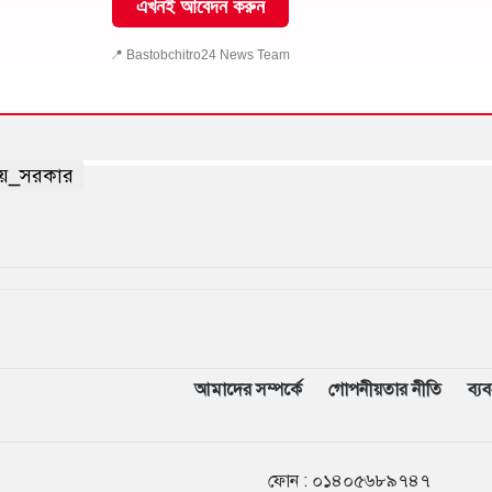
এখনই আবেদন করুন
📍 Bastobchitro24 News Team
নীয়_সরকার
আমাদের সম্পর্কে
গোপনীয়তার নীতি
ব্য
ফোন :
০১৪০৫৬