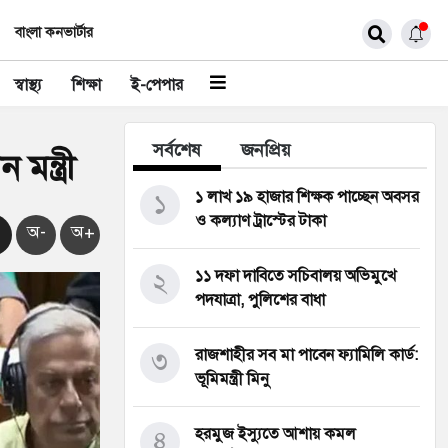
বাংলা কনভার্টার
স্বাস্থ্য
শিক্ষা
ই-পেপার
সর্বশেষ
জনপ্রিয়
ন্ত্রী
১
১ লাখ ১৯ হাজার শিক্ষক পাচ্ছেন অবসর
ও কল্যাণ ট্রাস্টের টাকা
অ-
অ+
২
১১ দফা দাবিতে সচিবালয় অভিমুখে
পদযাত্রা, পুলিশের বাধা
৩
রাজশাহীর সব মা পাবেন ফ্যামিলি কার্ড:
ভূমিমন্ত্রী মিনু
৪
হরমুজ ইস্যুতে আশায় কমল