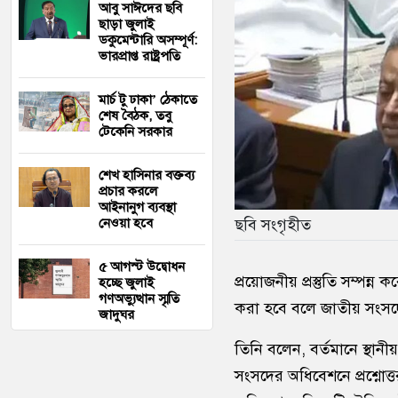
আবু সাঈদের ছবি
ছাড়া জুলাই
ডকুমেন্টারি অসম্পূর্ণ:
ভারপ্রাপ্ত রাষ্ট্রপতি
মার্চ টু ঢাকা’ ঠেকাতে
শেষ বৈঠক, তবু
টেকেনি সরকার
শেখ হাসিনার বক্তব্য
প্রচার করলে
আইনানুগ ব্যবস্থা
ছবি সংগৃহীত
নেওয়া হবে
৫ আগস্ট উদ্বোধন
প্রয়োজনীয় প্রস্তুতি সম্পন্ন 
হচ্ছে জুলাই
গণঅভ্যুত্থান স্মৃতি
করা হবে বলে জাতীয় সংসদে 
জাদুঘর
তিনি বলেন, বর্তমানে স্থা
সংসদের অধিবেশনে প্রশ্নোত্তর