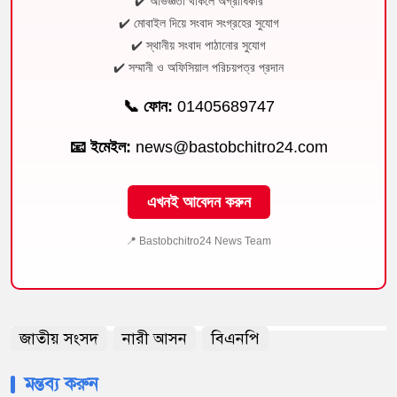
✔️ অভিজ্ঞতা থাকলে অগ্রাধিকার
✔️ মোবাইল দিয়ে সংবাদ সংগ্রহের সুযোগ
✔️ স্থানীয় সংবাদ পাঠানোর সুযোগ
✔️ সম্মানী ও অফিসিয়াল পরিচয়পত্র প্রদান
📞 ফোন:
01405689747
📧 ইমেইল:
news@bastobchitro24.com
এখনই আবেদন করুন
📍 Bastobchitro24 News Team
জাতীয় সংসদ
নারী আসন
বিএনপি
মন্তব্য করুন