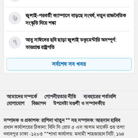
৬
জুলাই-পরবর্তী ক্যাম্পাসে বাড়ছে সংঘর্ষ, নতুন রাজনৈতিক
সংস্কৃতি নিয়ে শঙ্কা
৭
আবু সাঈদের ছবি ছাড়া জুলাই ডকুমেন্টারি অসম্পূর্ণ:
ভারপ্রাপ্ত রাষ্ট্রপতি
সর্বশেষ সব খবর
৮
ইনফান্তিনোর বিরুদ্ধে ‘ব্ল্যাকমেইল’-এর অভিযোগ জর্ডান
ফুটবল প্রধানের
৯
বরিশাল বিশ্ববিদ্যালয়ে ছাত্রদল-শিবির সংঘর্ষে উত্তেজনা
আমাদের সম্পর্কে
গোপনীয়তার নীতি
ব্যবহারের শর্তাবলি
যোগাযোগ
বিজ্ঞাপন
উপদেষ্টা মণ্ডলী ও সম্পাদকীয়
১০
মার্চ টু ঢাকা’ ঠেকাতে শেষ বৈঠক, তবু টেকেনি সরকার
সম্পাদক ও প্রকাশক: রাশিদা খাতুন ** সহ সম্পাদক: আহসান হাবিব
প্রধান কার্যালয়ের ঠিকানা: বিসি সি রোড ৫ এস আলম মার্কেট ৩য় তলা
১১
বাংলাদেশ জনরাষ্ট্র আন্দোলন’-এর আত্মপ্রকাশ, নূরের
নবাবপুর ঢাকা -১২০৩ **শাখা কার্যালয়: মনামী শাহজাহান সিটি, ১৬৪