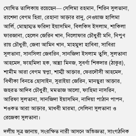
ঘোষিত তালিকায় রয়েছেন— সেলিমা রহমান, শিরিন সুলতানা,
রাশেদা বেগম হিরা, রেহানা আক্তার রানু, নেওয়াজ হালিমা
আর্লি, মোছাম্মত ফরিদা ইয়াসমিন, বিলকিস ইসলাম, শাকিলা
ফারজানা, হেলেন জেরিন খান, নিলোফার চৌধুরী মনি, নিপুণ
রায় চৌধুরী, জেবা আমিন খান, মাহমুদা হাবিবা, সাবিরা
সুলতানা, সানসিলা জেবরিন, সানজিদা ইসলাম তুলি, সুলতানা
আহমেদ, ফাহমিদা হক, আন্না মিনজ, সুবর্ণা শিকদার (ঠাকুর),
শামীম আরা বেগম স্বপ্না, শাম্মী আক্তার, ফেরদৌসী আহমেদ,
বিথীকা বিনতে হোসাইন, সুরাইয়া জেরিন, মানছুরা আক্তার,
জহরত আদিব চৌধুরী, মমতাজ আলো, ফাহিমা নাসরিন,
আরিফা সুলতানা, সানজিদা ইয়াসমিন, নাদিয়া পাঠান পাপন,
শওকত আরা আক্তার, মাধবী মারমা, সেলিনা সুলতানা ও
রেজেকা সুলতানা।
দলীয় সূত্র জানায়, সংরক্ষিত নারী আসনে অভিজ্ঞতা, সাংগঠনিক