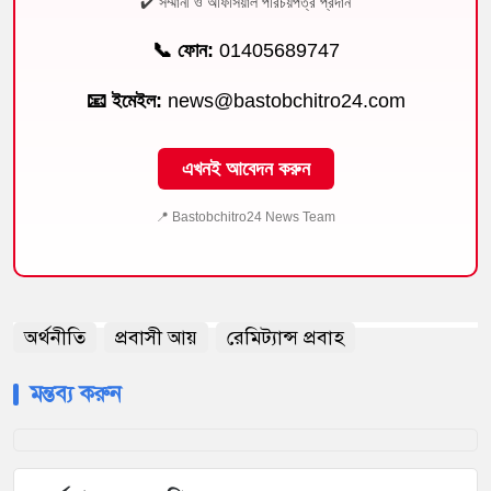
✔️ সম্মানী ও অফিসিয়াল পরিচয়পত্র প্রদান
📞 ফোন:
01405689747
📧 ইমেইল:
news@bastobchitro24.com
এখনই আবেদন করুন
📍 Bastobchitro24 News Team
অর্থনীতি
প্রবাসী আয়
রেমিট্যান্স প্রবাহ
মন্তব্য করুন