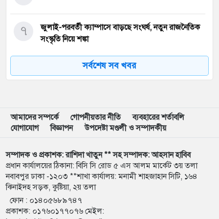
৭
জুলাই-পরবর্তী ক্যাম্পাসে বাড়ছে সংঘর্ষ, নতুন রাজনৈতিক
সংস্কৃতি নিয়ে শঙ্কা
সর্বশেষ সব খবর
৮
আবু সাঈদের ছবি ছাড়া জুলাই ডকুমেন্টারি অসম্পূর্ণ:
ভারপ্রাপ্ত রাষ্ট্রপতি
৯
ইনফান্তিনোর বিরুদ্ধে ‘ব্ল্যাকমেইল’-এর অভিযোগ জর্ডান
ফুটবল প্রধানের
আমাদের সম্পর্কে
গোপনীয়তার নীতি
ব্যবহারের শর্তাবলি
যোগাযোগ
বিজ্ঞাপন
উপদেষ্টা মণ্ডলী ও সম্পাদকীয়
১০
বরিশাল বিশ্ববিদ্যালয়ে ছাত্রদল-শিবির সংঘর্ষে উত্তেজনা
সম্পাদক ও প্রকাশক: রাশিদা খাতুন ** সহ সম্পাদক: আহসান হাবিব
প্রধান কার্যালয়ের ঠিকানা: বিসি সি রোড ৫ এস আলম মার্কেট ৩য় তলা
নবাবপুর ঢাকা -১২০৩ **শাখা কার্যালয়: মনামী শাহজাহান সিটি, ১৬৪
১১
মার্চ টু ঢাকা’ ঠেকাতে শেষ বৈঠক, তবু টেকেনি সরকার
ঝিনাইদহ সড়ক, কুষ্টিয়া, ২য় তলা
ফোন :
০১৪০৫৬৮৯৭৪৭
প্রকাশক
:
০১৭৬০১৭৭০৭৬
মেইল:
১২
বাংলাদেশ জনরাষ্ট্র আন্দোলন’-এর আত্মপ্রকাশ, নূরের