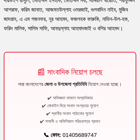
দারউইশ রাসুলি, মোহাম্মদ ইসহাক, মোহাম্মদ নবী, নাঙ্গিয়াল খারোতি, শরাফুদ্দিন
আশরাফ, করিম জানাত, আজমতউল্লাহ ওমরজাই, গুলবাদিন নাইব, মুজিব
জাদরান, এ এম গজনফর, নূর আহমদ, ফজলহক ফারুকি, নাভিন-উল-হক,
ফরিদ মালিক, সালিম সাফি, আবদুল্লাহ আহমাদজাই ও বশির আহমদ।
📰 সাংবাদিক নিয়োগ চলছে
সারা বাংলাদেশের
জেলা ও উপজেলা প্রতিনিধি
নিয়োগ দেওয়া হচ্ছে।
✔️ অভিজ্ঞতা থাকলে অগ্রাধিকার
✔️ মোবাইল দিয়ে সংবাদ সংগ্রহের সুযোগ
✔️ স্থানীয় সংবাদ পাঠানোর সুযোগ
✔️ সম্মানী ও অফিসিয়াল পরিচয়পত্র প্রদান
📞 ফোন:
01405689747