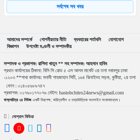
সর্বশেষ সব খবর
৮
জবিতে সংঘর্ষের পর জকসু ভিপি-জিএসকে ক্যাম্পাসছাড়া
৯
৫ আগস্ট উদ্বোধন হচ্ছে জুলাই গণঅভ্যুত্থান স্মৃতি জাদুঘর
আমাদের সম্পর্কে
গোপনীয়তার নীতি
ব্যবহারের শর্তাবলি
যোগাযোগ
বিজ্ঞাপন
উপদেষ্টা মণ্ডলী ও সম্পাদকীয়
১০
ভেনেজুয়েলায় জোড়া ভূমিকম্পে নিহত বেড়ে ৬ হাজার ১২৫
সম্পাদক ও প্রকাশক: রাশিদা খাতুন ** সহ সম্পাদক: আহসান হাবিব
প্রধান কার্যালয়ের ঠিকানা: বিসি সি রোড ৫ এস আলম মার্কেট ৩য় তলা নবাবপুর ঢাকা
১১
‘পরশু নয়, কালকেই লং মার্চ টু ঢাকা’—যে আহ্বানে বদলে যায়
-১২০৩ **শাখা কার্যালয়: মনামী শাহজাহান সিটি, ১৬৪ ঝিনাইদহ সড়ক, কুষ্টিয়া, ২য় তলা
ইতিহাস
ফোন :
০১৪০৫৬৮৯৭৪৭
প্রকাশক
:
০১৭৬০১৭৭০৭৬
মেইল:
bastobchitro24news@gmail.com
বাস্তবচিত্র ২৪ নিউজ
একটি নিরপেক্ষ, দায়িত্বশীল ও তথ্যভিত্তিক অনলাইন সংবাদমাধ্যম।
১২
প্রথম শ্রেণিতে ভর্তি পরীক্ষা হচ্ছে না, থাকছে লটারি পদ্ধতি
সোশ্যাল মিডিয়া
১৩
হোয়াটসঅ্যাপ কল রেকর্ড করবেন যেভাবে, জেনে নিন সহজ উপায়