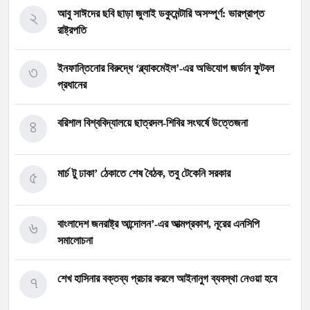
২
আবু সাঈদের ছবি ছাড়া জুলাই ডকুমেন্টারি অসম্পূর্ণ: ভারপ্রাপ্ত
রাষ্ট্রপতি
৩
ইনফান্তিনোর বিরুদ্ধে ‘ব্ল্যাকমেইল’-এর অভিযোগ জর্ডান ফুটবল
প্রধানের
৪
বরিশাল বিশ্ববিদ্যালয়ে ছাত্রদল-শিবির সংঘর্ষে উত্তেজনা
৫
মার্চ টু ঢাকা’ ঠেকাতে শেষ বৈঠক, তবু টেকেনি সরকার
৬
বাংলাদেশ জনরাষ্ট্র আন্দোলন’-এর আত্মপ্রকাশ, নূরের এনসিপি
সমালোচনা
৭
শেখ হাসিনার বক্তব্য প্রচার করলে আইনানুগ ব্যবস্থা নেওয়া হবে