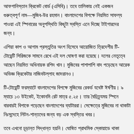
আফগানিস্তান ক্রিকেট বোর্ড (এসিবি)। তবে তালিকায় নেই একজন
গুরুত্বপূর্ণ নাম—মুজিব-উর রহমান। বাংলাদেশের বিপক্ষে নিয়মিত সাফল্য
পাওয়া এই স্পিনারের অনুপস্থিতি কিছুটা স্বস্তি এনে দিচ্ছে টাইগারদের
জন্য।
এশিয়া কাপ ও আগাম প্রস্তুতির অংশ হিসেবে আয়োজিত ত্রিদেশীয় টি-
টোয়েন্টি সিরিজকে সামনে রেখে এই দল ঘোষণা করা হয়েছে। দলের নেতৃত্বে
আছেন নিয়মিত অধিনায়ক রশিদ খান। মুজিবের পাশাপাশি বাদ পড়েছেন আরেক
অভিজ্ঞ ক্রিকেটার নাজিবউল্লাহ জাদরানও।
টি-টোয়েন্টি ফরম্যাটে বাংলাদেশের বিপক্ষে মুজিবের রেকর্ড যথেষ্ট ঈর্ষণীয়। ৯
ম্যাচে ১৩ উইকেট, ইকোনমি রেট মাত্র ৫.২৫। তার বৈচিত্র্যময় স্পিনে
বারবারই বিপাকে পড়েছেন বাংলাদেশের ব্যাটাররা। সেক্ষেত্রে মুজিবের না থাকাটা
নিঃসন্দেহে লিটন-শান্তদের জন্য বড় এক স্বস্তির খবর।
তবে এখনো চূড়ান্ত সিদ্ধান্ত হয়নি। ঘোষিত প্রাথমিক স্কোয়াডে থাকা