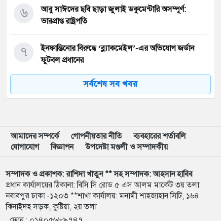
৬
আবু সাঈদের ছবি ছাড়া জুলাই ডকুমেন্টারি অসম্পূর্ণ:
ভারপ্রাপ্ত রাষ্ট্রপতি
৭
ইনফান্তিনোর বিরুদ্ধে ‘ব্ল্যাকমেইল’-এর অভিযোগ জর্ডান
ফুটবল প্রধানের
সর্বশেষ সব খবর
৮
বরিশাল বিশ্ববিদ্যালয়ে ছাত্রদল-শিবির সংঘর্ষে উত্তেজনা
৯
মার্চ টু ঢাকা’ ঠেকাতে শেষ বৈঠক, তবু টেকেনি সরকার
আমাদের সম্পর্কে
গোপনীয়তার নীতি
ব্যবহারের শর্তাবলি
যোগাযোগ
বিজ্ঞাপন
উপদেষ্টা মণ্ডলী ও সম্পাদকীয়
১০
বাংলাদেশ জনরাষ্ট্র আন্দোলন’-এর আত্মপ্রকাশ, নূরের
এনসিপি সমালোচনা
সম্পাদক ও প্রকাশক: রাশিদা খাতুন ** সহ সম্পাদক: আহসান হাবিব
প্রধান কার্যালয়ের ঠিকানা: বিসি সি রোড ৫ এস আলম মার্কেট ৩য় তলা
নবাবপুর ঢাকা -১২০৩ **শাখা কার্যালয়: মনামী শাহজাহান সিটি, ১৬৪
১১
শেখ হাসিনার বক্তব্য প্রচার করলে আইনানুগ ব্যবস্থা নেওয়া
ঝিনাইদহ সড়ক, কুষ্টিয়া, ২য় তলা
হবে
ফোন :
০১৪০৫৬৮৯৭৪৭