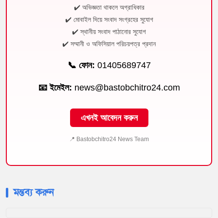
✔️ অভিজ্ঞতা থাকলে অগ্রাধিকার
✔️ মোবাইল দিয়ে সংবাদ সংগ্রহের সুযোগ
✔️ স্থানীয় সংবাদ পাঠানোর সুযোগ
✔️ সম্মানী ও অফিসিয়াল পরিচয়পত্র প্রদান
📞 ফোন:
01405689747
📧 ইমেইল:
news@bastobchitro24.com
এখনই আবেদন করুন
📍 Bastobchitro24 News Team
মন্তব্য করুন