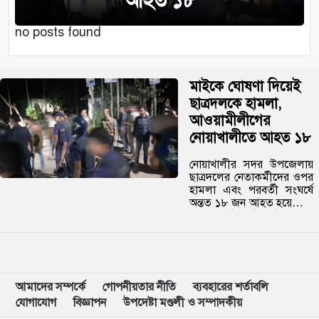
আহত ১৮
no posts found
মাইকে ঘোষণা দিয়েই
ছাত্রদলকে হামলা,
আওয়ামীলীগের
নোয়াখালীতে আহত ১৮
নোয়াখালীর সদর উপজেলায়
ছাত্রদলের নেতাকর্মীদের ওপর
হামলা এবং পরবর্তী সংঘর্ষে
অন্তত ১৮ জন আহত হয়েছেন।
এ সময় দুটি মোটরসাইকেল ও
একটি ব্যক্তিগত কার্যালয়ে
অগ্নিসংযোগের ঘটনা ঘটে।
পরিস্থিতি নিয়ন্ত্রণে ঘটনাস্থলে
পুলিশ…
আমাদের সম্পর্কে
গোপনীয়তার নীতি
ব্যবহারের শর্তাবলি
যোগাযোগ
বিজ্ঞাপন
উপদেষ্টা মণ্ডলী ও সম্পাদকীয়