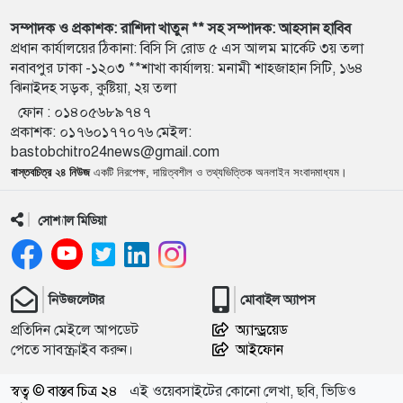
সম্পাদক ও প্রকাশক: রাশিদা খাতুন ** সহ সম্পাদক: আহসান হাবিব
প্রধান কার্যালয়ের ঠিকানা: বিসি সি রোড ৫ এস আলম মার্কেট ৩য় তলা
নবাবপুর ঢাকা -১২০৩ **শাখা কার্যালয়: মনামী শাহজাহান সিটি, ১৬৪
ঝিনাইদহ সড়ক, কুষ্টিয়া, ২য় তলা
ফোন :
০১৪০৫৬৮৯৭৪৭
প্রকাশক
:
০১৭৬০১৭৭০৭৬
মেইল:
bastobchitro24news@gmail.com
বাস্তবচিত্র ২৪ নিউজ
একটি নিরপেক্ষ, দায়িত্বশীল ও তথ্যভিত্তিক অনলাইন সংবাদমাধ্যম।
সোশ্যাল মিডিয়া
নিউজলেটার
মোবাইল অ্যাপস
প্রতিদিন মেইলে আপডেট
অ্যান্ড্রয়েড
পেতে সাবস্ক্রাইব করুন।
আইফোন
স্বত্ব © বাস্তব চিত্র ২৪
এই ওয়েবসাইটের কোনো লেখা, ছবি, ভিডিও