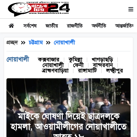
সর্বশেষ
জাতীয়
রাজনীতি
অর্থনীতি
আন্তর্জাতিক
প্রচ্ছদ
চট্টগ্রাম
নোয়াখালী
নোয়াখালী
কক্সবাজার
কুমিল্লা
খাগড়াছড়ি
নোয়াখালী
ফেনী
বান্দরবান
ব্রাহ্মণবাড়িয়া
রাঙ্গামাটি
লক্ষ্মীপুর
মাইকে ঘোষণা দিয়েই ছাত্রদলকে
হামলা, আওয়ামীলীগের নোয়াখালীতে